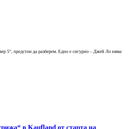
ер 5“, предстои да разберем. Едно е сигурно – Джей Ло няма
рижа“ в Kaufland от старта на