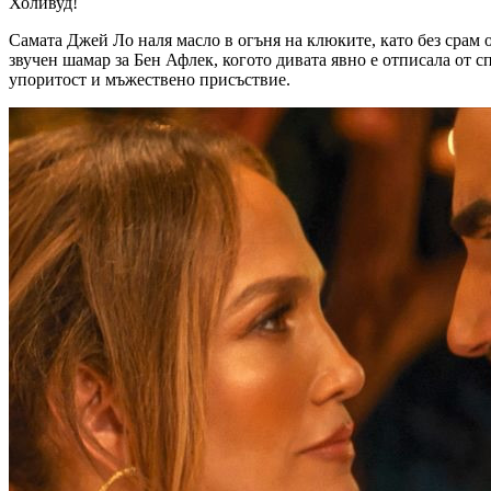
Холивуд!
Самата Джей Ло наля масло в огъня на клюките, като без срам о
звучен шамар за Бен Афлек, когото дивата явно е отписала от с
упоритост и мъжествено присъствие.