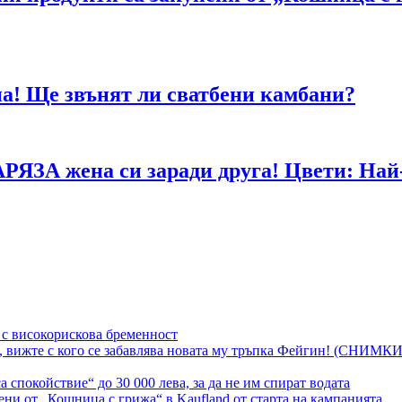
а! Ще звънят ли сватбени камбани?
АРЯЗА жена си заради друга! Цвети: Най-
 с високорискова бременност
, вижте с кого се забавлява новата му тръпка Фейгин! (СНИМКИ
спокойствие“ до 30 000 лева, за да не им спират водата
ени от „Кошница с грижа“ в Kaufland от старта на кампанията