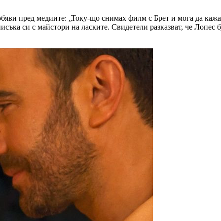
бяви пред медиите: „Току-що снимах филм с Брет и мога да кажа,
писъка си с майстори на ласките. Свидетели разказват, че Лопес 