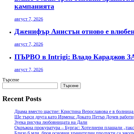
кампанията
август 7, 2026
Дженифър Анистън отново е влюбен
август 7, 2026
ПЪРВО в Intrigi: Владо Караджов З
август 7, 2026
Търсене
Търсене
Recent Posts
Драма вместо щастие: Кристина Верославова е в болница
Ще търси друга като Ирмена: Докато Петър Дочев работи
Зуека рисува любовницата на Дали
Окръжна прокуратура – Бургас: Хотелиери плащали „такса 
Близо 6 млн. броя основни хранителни продукти са закуп