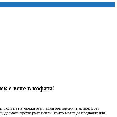
к е вече в кофата!
а. Този път в мрежите ѝ падна британският актьор Брет
у двамата прехвърчат искри, които могат да подпалят цял