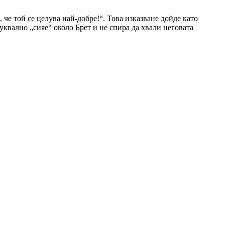
 че той се целува най-добре!“. Това изказване дойде като
буквално „сияе“ около Брет и не спира да хвали неговата