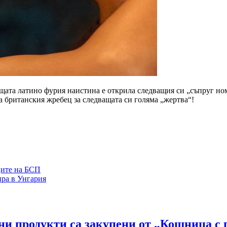
ащата латино фурия наистина е открила следващия си „съпруг ном
ла британския жребец за следващата си голяма „жертва“!
ците на БСП
ира в Унгария
ни продукти са закупени от „Кошница с г