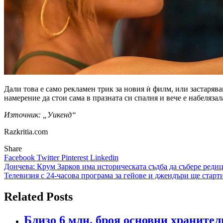
Дали това е само рекламен трик за новия ѝ филм, или застаряв
намерение да стои сама в празната си спалня и вече е набеляза
Източник: „Уикенд“
Razkritia.com
Share
Facebook
Twitter
Pinterest
Linkedin
Навигация
Дончева: Крум Зарков има историческата съдба да събере реди
Телевизия с 24-часова програма за гейове и джендъри ще старт
Related Posts
Близо 6 млн. броя основни хранител