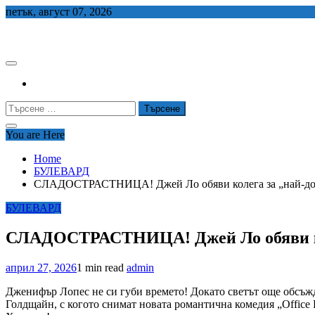
Skip
петък, август 07, 2026
to
СЕДЕМ БГ
content
Търсене
за:
You are Here
Home
БУЛЕВАРД
СЛАДОСТРАСТНИЦА! Джей Ло обяви колега за „най-добри
БУЛЕВАРД
СЛАДОСТРАСТНИЦА! Джей Ло обяви коле
април 27, 2026
1 min read
admin
Дженифър Лопес не си губи времето! Докато светът още обсъжда
Голдщайн, с когото снимат новата романтична комедия „Office 