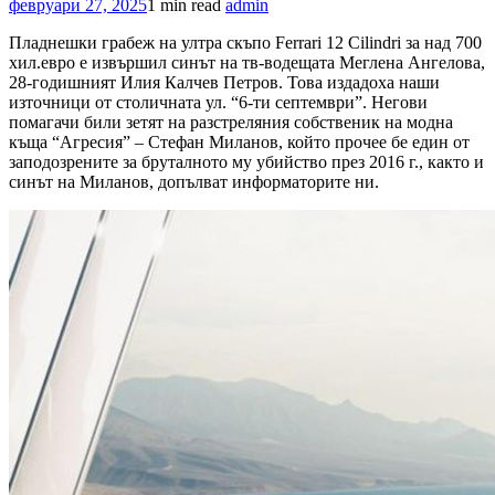
февруари 27, 2025
1 min read
admin
Пладнешки грабеж на ултра скъпо Ferrari 12 Cilindri за над 700
хил.евро е извършил синът на тв-водещата Меглена Ангелова,
28-годишният Илия Калчев Петров. Това издадоха наши
източници от столичната ул. “6-ти септември”. Негови
помагачи били зетят на разстреляния собственик на модна
къща “Агресия” – Стефан Миланов, който прочее бе един от
заподозрените за бруталното му убийство през 2016 г., както и
синът на Миланов, допълват информаторите ни.