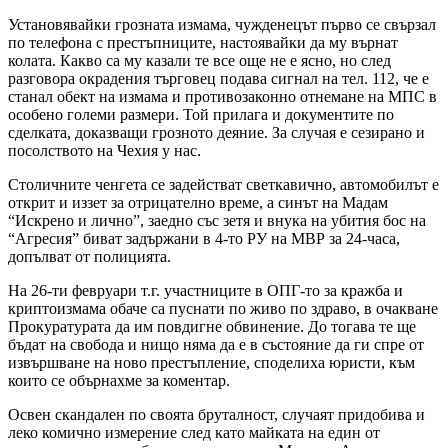
Установявайки грозната измама, чужденецът първо се свързал
по телефона с престъпниците, настоявайки да му върнат
колата. Какво са му казали те все още не е ясно, но след
разговора окрадения търговец подава сигнал на тел. 112, че е
станал обект на измама и противозаконно отнемане на МПС в
особено големи размери. Той прилага и документите по
сделката, доказващи грозното деяние. За случая е сезирано и
посолството на Чехия у нас.
Столичните ченгета се задействат светкавично, автомобилът е
открит и иззет за отрицателно време, а синът на Мадам
“Искрено и лично”, заедно със зетя и внука на убития бос на
“Агресия” биват задържани в 4-то РУ на МВР за 24-часа,
допълват от полицията.
На 26-ти февруари т.г. участниците в ОПГ-то за кражба и
криптоизмама обаче са пуснати по живо по здраво, в очакване
Прокуратурата да им повдигне обвинение. До тогава те ще
бъдат на свобода и нищо няма да е в състояние да ги спре от
извършване на ново престъпление, споделиха юристи, към
които се обърнахме за коментар.
Освен скандален по своята бруталност, случаят придобива и
леко комично измерение след като майката на един от