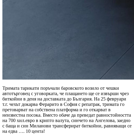
Тримата тарикати поръчали баровското возило от чешки
автотърговец с уговорката, че плащането ще се извърши чрез
биткойни в деня на доставката до България. На 25 февруари
т.г. чехът докарва Ферарито в София с репатрак, тримата го
претоварват на собствена платформа и го откарват в
неизвестна посока. Вместо обаче да преведат равностойността
на 700 хил.евро в крипто валута, синчето на Ангелова, заедно
с баща и син Миланови трансферират биткойни, равняващи се
на едва …. 10 цента!