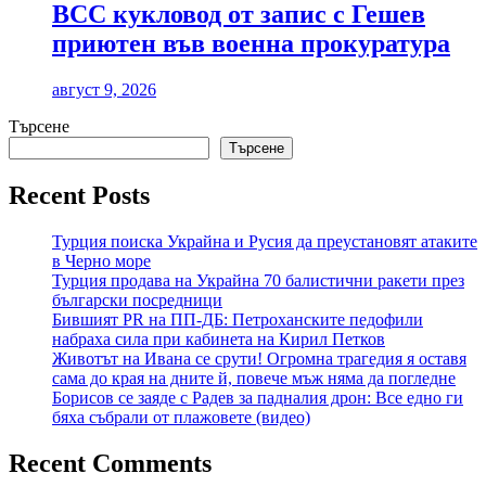
ВСС кукловод от запис с Гешев
приютен във военна прокуратура
август 9, 2026
Търсене
Търсене
Recent Posts
Турция поиска Украйна и Русия да преустановят атаките
в Черно море
Турция продава на Украйна 70 балистични ракети през
български посредници
Бившият PR на ПП-ДБ: Петроханските педофили
набраха сила при кабинета на Кирил Петков
Животът на Ивана се срути! Огромна трагедия я оставя
сама до края на дните й, повече мъж няма да погледне
Борисов се заяде с Радев за падналия дрон: Все едно ги
бяха събрали от плажовете (видео)
Recent Comments