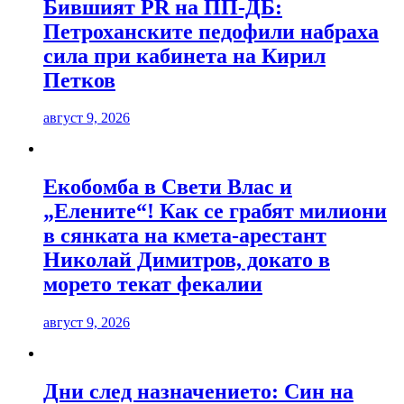
Бившият PR на ПП-ДБ:
Петроханските педофили набраха
сила при кабинета на Кирил
Петков
август 9, 2026
Екобомба в Свети Влас и
„Елените“! Как се грабят милиони
в сянката на кмета-арестант
Николай Димитров, докато в
морето текат фекалии
август 9, 2026
Дни след назначението: Син на