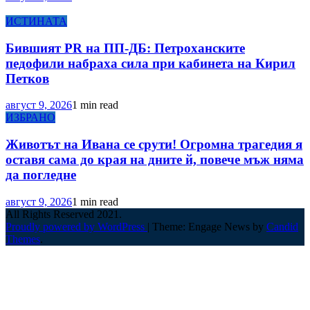
ИСТИНАТА
Бившият PR на ПП-ДБ: Петроханските
педофили набраха сила при кабинета на Кирил
Петков
август 9, 2026
1 min read
ИЗБРАНО
Животът на Ивана се срути! Огромна трагедия я
оставя сама до края на дните й, повече мъж няма
да погледне
август 9, 2026
1 min read
All Rights Reserved 2021.
Proudly powered by WordPress
|
Theme: Engage News by
Candid
Themes
.