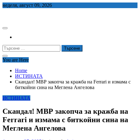
Skip
неделя, август 09, 2026
to
СЕДЕМ БГ
content
Търсене
за:
You are Here
Home
ИСТИНАТА
Скандал! МВР закопча за кражба на Ferrari и измама с
биткойни сина на Меглена Ангелова
ИСТИНАТА
Скандал! МВР закопча за кражба на
Ferrari и измама с биткойни сина на
Меглена Ангелова