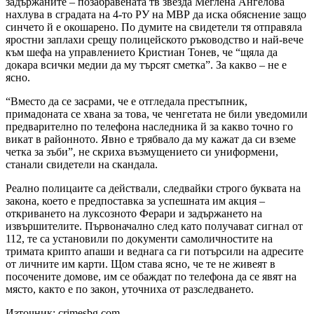
задържаните – позабравената тв звезда Меглена Ангелова
нахлува в сградата на 4-то РУ на МВР да иска обяснение защо
синчето й е окошарено. По думите на свидетели тя отправяла
яростни заплахи срещу полицейското ръководство и най-вече
към шефа на управлението Кристиан Тонев, че “щяла да
докара всички медии да му търсят сметка”. За какво – не е
ясно.
“Вместо да се засрами, че е отгледала престъпник,
примадоната се хвана за това, че ченгетата не били уведомили
предварително по телефона наследника й за какво точно го
викат в районното. Явно е трябвало да му кажат да си вземе
четка за зъби”, не скриха възмущението си униформени,
станали свидетели на скандала.
Реално полицаите са действали, следвайки строго буквата на
закона, което е предпоставка за успешната им акция –
откриването на луксозното Ферари и задържането на
извършителите. Първоначално след като получават сигнал от
112, те са установили по документи самоличностите на
тримата крипто апаши и веднага са ги потърсили на адресите
от личните им карти. Щом става ясно, че те не живеят в
посочените домове, им се обаждат по телефона да се явят на
място, както е по закон, уточниха от разследването.
Източник: crimesbg.com