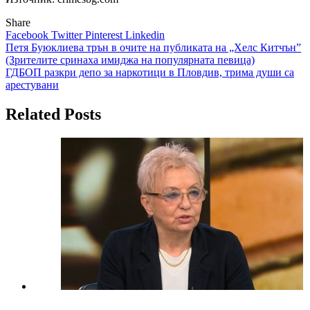
Share
Facebook
Twitter
Pinterest
Linkedin
Навигация
Петя Буюклиева трън в очите на публиката на „Хелс Китчън”
(Зрителите сринаха имиджа на популярната певица)
ГДБОП разкри депо за наркотици в Пловдив, трима души са
арестувани
Related Posts