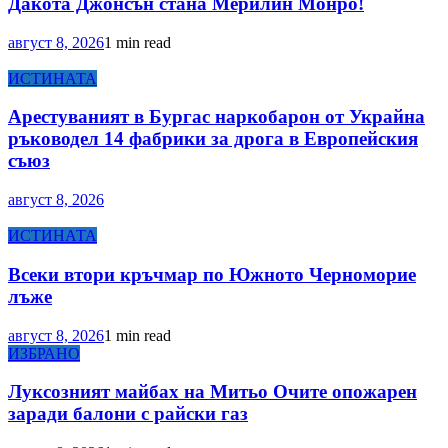
Дакота Джонсън стана Мерилин Монро!
август 8, 2026
1 min read
ИСТИНАТА
Арестуваният в Бургас наркобарон от Украйна
ръководел 14 фабрики за дрога в Европейския
съюз
август 8, 2026
ИСТИНАТА
Всеки втори кръчмар по Южното Черноморие
лъже
август 8, 2026
1 min read
ИЗБРАНО
Луксозният майбах на Митьо Очите опожарен
заради балони с райски газ