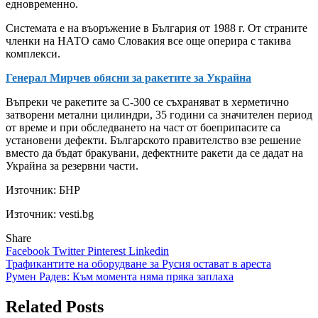
едновременно.
Системата е на въоръжение в България от 1988 г. От страните
членки на НАТО само Словакия все още оперира с такива
комплекси.
Генерал Мирчев обясни за ракетите за Украйна
Въпреки че ракетите за С-300 се съхраняват в херметично
затворени метални цилиндри, 35 години са значителен период
от време и при обследването на част от боеприпасите са
установени дефекти. Българското правителство взе решение
вместо да бъдат бракувани, дефектните ракети да се дадат на
Украйна за резервни части.
Източник:
БНР
Източник: vesti.bg
Share
Facebook
Twitter
Pinterest
Linkedin
Навигация
Трафикантите на оборудване за Русия остават в ареста
Румен Радев: Към момента няма пряка заплаха
Related Posts