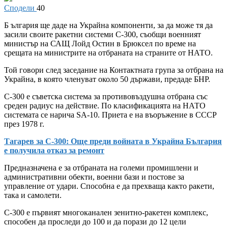
Сподели
40
Б
ългария ще даде на Украйна компоненти, за да може тя да
засили своите ракетни системи С-300, съобщи военният
министър на САЩ Лойд Остин в Брюксел по време на
срещата на министрите на отбраната на страните от НАТО.
Той говори след заседание на Контактната група за отбрана на
Украйна, в която членуват около 50 държави, предаде БНР.
С-300 е съветска система за противовъздушна отбрана със
среден радиус на действие. По класификацията на НАТО
системата се нарича SA-10. Приета е на въоръжение в СССР
през 1978 г.
Тагарев за C-300: Още преди войната в Украйна България
е получила отказ за ремонт
Предназначена е за отбраната на големи промишлени и
административни обекти, военни бази и постове за
управление от удари. Способна е да прехваща както ракети,
така и самолети.
С-300 е първият многоканален зенитно-ракетен комплекс,
способен да проследи до 100 и да порази до 12 цели