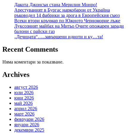
Дакота Джонсън стана Мерилин Монро!
Арестуваният в Бургас наркобарон от Украйна
ръководел 14 фабрики за дрога в Европейския съюз
Всеки втори кръчмар по Южното Черноморие лъже
Луксозният майбах на Митьо Очите опожарен заради
балони с райски газ
„Дечицата“…..завършени идиоти и ку…та!
Recent Comments
Няма коментари за показване.
Archives
август 2026
юли 2026
юни 2026
май 2026
април 2026
март 2026
февруари 2026
януари 2026
декември 2025