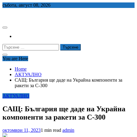
Skip
събота, август 08, 2026
to
СЕДЕМ БГ
content
Търсене
за:
You are Here
Home
АКТУАЛНО
САЩ: България ще даде на Украйна компоненти за
ракети за С-300
АКТУАЛНО
САЩ: България ще даде на Украйна
компоненти за ракети за С-300
октомври 11, 2023
1 min read
admin