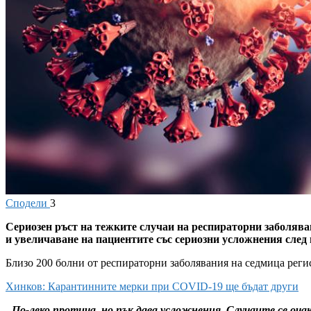
Сподели
3
Сериозен ръст на тежките случаи на респираторни заболяв
и увеличаване на пациентите със сериозни усложнения сле
Близо 200 болни от респираторни заболявания на седмица реги
Хинков: Карантинните мерки при COVID-19 ще бъдат други
„
По-леко протича, но пък дава усложнения. Случаите се оча