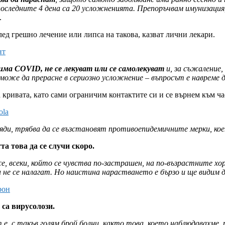
 последните 4 дена са 20 усложненията. Препоръчвам имунизация
.
лед грешно лечение или липса на такова, казват лични лекари.
нт
има COVID, не се лекуват или се самолекуват
и, за съжаление,
може да прерасне в сериозно усложнение – въпросът е навреме 
кривата, като сами ограничим контактите си и се върнем към час
ola
хиляди, трябва да се възстановят противоепидемичните мерки, ко
а това да се случи скоро.
се, всеки, който се чувства по-застрашен, на по-възрастните хо
га не се налагат. Но наистина нарастването е бързо и ще види
рон
 са вирусолози.
.е. с такъв голям брой болни, както това, което наблюдавахме,