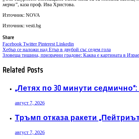
мерки”
, каза проф. Ива Христова.
Източник:
NOVA
Източник: vesti.bg
Share
Facebook
Twitter
Pinterest
Linkedin
Навигация
Хебър се наложи над Етър в двубой със седем гола
Зловеща тишина, призрачни градове: Каква е картината в Изра
Related Posts
„Летях по 30 минути седмично“
август 7, 2026
Тръмп отказа ракети „Пейтриът“
август 7, 2026