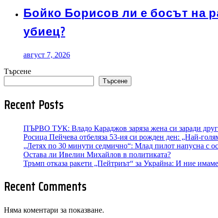
Бойко Борисов ли е босът на 
убиец?
август 7, 2026
Търсене
Търсене
Recent Posts
ПЪРВО ТУК: Владо Караджов заряза жена си заради друга
Росица Пейчева отбеляза 53-ия си рожден ден: „Най-голям
„Летях по 30 минути седмично“: Млад пилот напусна с о
Остава ли Ивелин Михайлов в политиката?
Тръмп отказа ракети „Пейтриът“ за Украйна: И ние имаме 
Recent Comments
Няма коментари за показване.