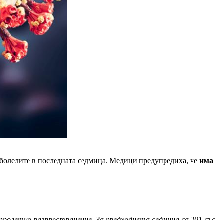
заболелите в последната седмица. Медици предупредиха, че
има
 пролетно разпространение. За предходната седмица са 201 със