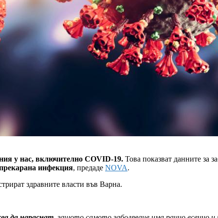
ания у нас, включително COVID-19.
Това показват данните за 
д прекарана инфекция
, предаде
NOVA
.
стрират здравните власти във Варна.
ква да нараснат
, защото самото заболяване има ранно есенно и