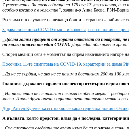
7 усложнения. За тази седмица са 175 със 17 усложнения, а за
особено когато е в колектив”
, заяви д-р Анка Баева, РЗИ-Варна
Ръст има и в случаите на лежащо болни в страната – най-вече с
Задава ли се нова COVID вълна и колко заразен е новият вариа
„
Доста голям процент от хората отказват да повярват, че 
по-малко опасен от един COVID.
Дори една обикновена хрема 
Според медици сега е моментът да спрем изкачването нагоре на 
Посочиха 11-те симптома на COVID-19, характерни за щама Pir
„Да не се сърдим, че ако не се пазим и достигнем 200 на 100 
Главният държавен здравен инспектор отхвърли вероятностт
„На този етап не се налагат някакви особени мерки – разбира 
маски. Иначе други организационни ограничителни мерки засе
Доц. Ангел Кунчев каза с какво се характеризира новият Омик
А вълната, която предстои, няма да е последна, категорични
„Със сигурност следващите вълни няма да са толкова високи, т