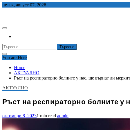
Skip
петък, август 07, 2026
to
СЕДЕМ БГ
content
Търсене
за:
You are Here
Home
АКТУАЛНО
Ръст на респираторно болните у нас, ще върнат ли мерки
АКТУАЛНО
Ръст на респираторно болните у н
октомври 8, 2023
1 min read
admin