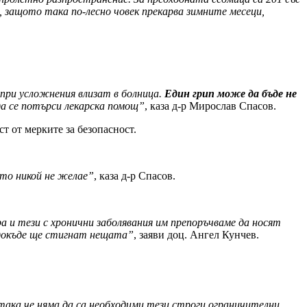
, защото така по-лесно човек прекарва зимните месеци,
 при усложнения влизат в болница.
Един грип може да бъде не
да се потърси лекарска помощ”
, каза д-р Мирослав Спасов.
т от мерките за безопасност.
ето никой не желае”
, каза д-р Спасов.
ра и тези с хронични заболявания им препоръчваме да носят
м докъде ще стигнат нещата”
, заяви доц. Ангел Кунчев.
 така че няма да са необходими тези строги ограничителни