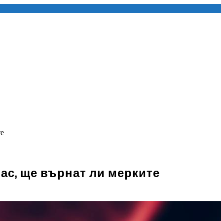
те
ас, ще върнат ли мерките