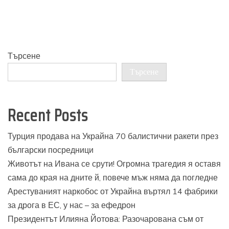
Търсене
Търсене
Recent Posts
Турция продава на Украйна 70 балистични ракети през
български посредници
Животът на Ивана се срути! Огромна трагедия я оставя
сама до края на дните й, повече мъж няма да погледне
Арестуваният наркобос от Украйна въртял 14 фабрики
за дрога в ЕС, у нас – за ефедрон
Президентът Илияна Йотова: Разочарована съм от