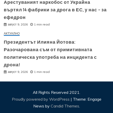
Арестуваният наркобос от Украйна
въртял 14 фабрики за дрога в ЕС, у нас – за
ефедрон
август 9, 2026
1 min read
АКТУАЛНО
Президентът Илияна Йотова:
Разочарована съм от примитивната
политическа употреба на инцидента с
дрона!
август 9, 2026
1 min read
All Rights Reserved 2021.
Proudly powered by WordPress
|
Theme: Engage
News by
Candid Themes
.