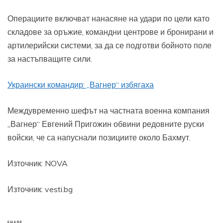
Операциите включват нанасяне на удари по цели като
складове за оръжие, командни центрове и бронирани и
артилерийски системи, за да се подготви бойното поле
за настъпващите сили.
Украински командир: „Вагнер“ избягаха
Междувременно шефът на частната военна компания
„Вагнер“ Евгений Пригожин обвини редовните руски
войски, че са напуснали позициите около Бахмут.
Източник:
NOVA
Източник: vesti.bg
SHARE