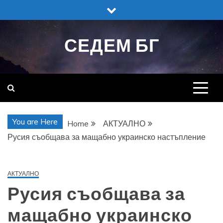
Skip
to
content
СЕДЕМ БГ
You are Here
Home
АКТУАЛНО
Русия съобщава за мащабно украинско настъпление
АКТУАЛНО
Русия съобщава за
мащабно украинско