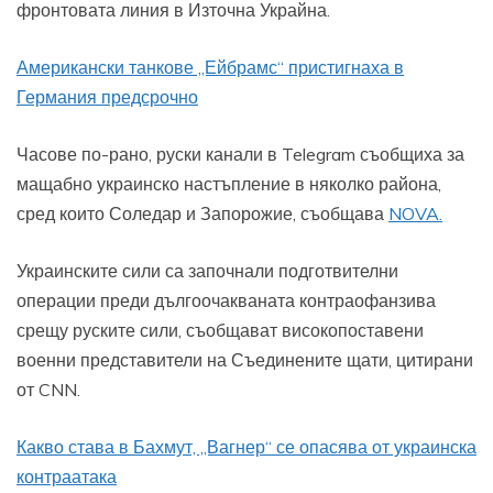
фронтовата линия в Източна Украйна.
Американски танкове „Ейбрамс“ пристигнаха в
Германия предсрочно
Часове по-рано, руски канали в Telegram съобщиха за
мащабно украинско настъпление в няколко района,
сред които Соледар и Запорожие, съобщава
NOVA.
Украинските сили са започнали подготвителни
операции преди дългоочакваната контраофанзива
срещу руските сили, съобщават високопоставени
военни представители на Съединените щати, цитирани
от CNN.
Какво става в Бахмут, „Вагнер“ се опасява от украинска
контраатака