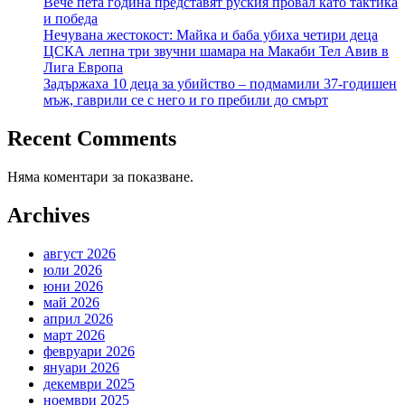
Вече пета година представят руския провал като тактика
и победа
Нечувана жестокост: Майка и баба убиха четири деца
ЦСКА лепна три звучни шамара на Макаби Тел Авив в
Лига Европа
Задържаха 10 деца за убийство – подмамили 37-годишен
мъж, гаврили се с него и го пребили до смърт
Recent Comments
Няма коментари за показване.
Archives
август 2026
юли 2026
юни 2026
май 2026
април 2026
март 2026
февруари 2026
януари 2026
декември 2025
ноември 2025