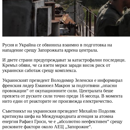
Русия и Украйна се обвиниха взаимно в подготовка на
нападение срещу Запорожката ядрена централа.
И двете страни предупреждават за катастрофални последици.
Кремъл обяви, че са взети мерки заради висок риск от
украински саботаж срещу комплекса.
Украинският президент Володимир Зеленски е информирал
френския лидер Еманюел Макрон за подтотвяни „опасни
провокации“ от окупационните сили. Централата беше
превзета от руските сили точно преди 16 месеца. В момента
нито един от реакторите не произвежда електричество.
Съветникът на украинския президент Михайло Подоляк
критикува шефа на Международната агенция за атомна
енергия Рафаел Гроси, че е „абсолютно неефективен“ срещу
рисковите фактори около АЕЦ „Запорожие“.