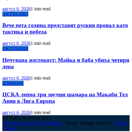
август 6, 2026
1 min read
АКТУАЛНО
Вече пета година представят руския провал като
тактика и победа
август 6, 2026
1 min read
АКТУАЛНО
Нечувана жестокост: Майка и баба убиха четири
деца
август 6, 2026
1 min read
ИЗБРАНО
ЦСКА лепна три звучни шамара на Макаби Тел
Авив в Лига Европа
август 6, 2026
1 min read
All Rights Reserved 2021.
Proudly powered by WordPress
|
Theme: Engage News by
Candid
Themes
.