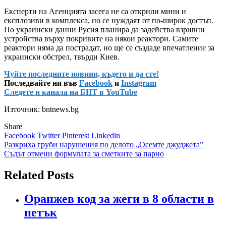
Експерти на Агенцията засега не са открили мини и
експлозиви в комплекса, но се нуждаят от по-широк достъп.
По украински данни Русия планира да задейства взривни
устройства върху покривите на някои реактори. Самите
реактори няма да пострадат, но ще се създаде впечатление за
украински обстрел, твърди Киев.
Чуйте последните новини, където и да сте!
Последвайте ни във
Facebook
и
Instagram
Следете и канала на БНТ в YouTube
Източник: bntnews.bg
Share
Facebook
Twitter
Pinterest
Linkedin
Навигация
Разкриха груби нарушения по делото „Осемте джуджета”
Съдът отмени формулата за сметките за парно
Related Posts
Оранжев код за жеги в 8 области в
петък