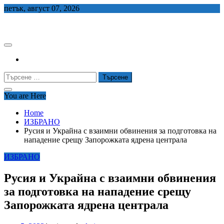
Skip
петък, август 07, 2026
to
СЕДЕМ БГ
content
Търсене
за:
You are Here
Home
ИЗБРАНО
Русия и Украйна с взаимни обвинения за подготовка на
нападение срещу Запорожката ядрена централа
ИЗБРАНО
Русия и Украйна с взаимни обвинения
за подготовка на нападение срещу
Запорожката ядрена централа