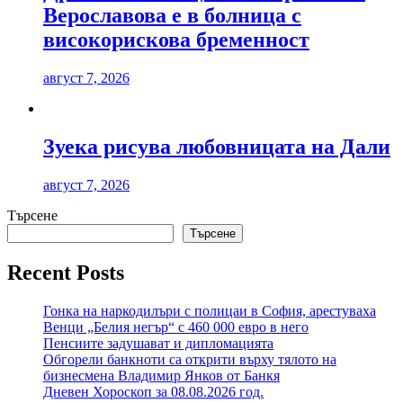
Верославова е в болница с
високорискова бременност
август 7, 2026
Зуека рисува любовницата на Дали
август 7, 2026
Търсене
Търсене
Recent Posts
Гонка на наркодилъри с полицаи в София, арестуваха
Венци „Белия негър“ с 460 000 евро в него
Пенсиите задушават и дипломацията
Обгорели банкноти са открити върху тялото на
бизнесмена Владимир Янков от Банкя
Дневен Хороскоп за 08.08.2026 год.