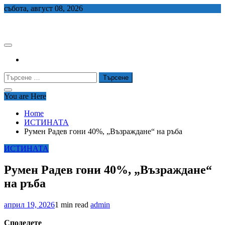
Skip
събота, август 08, 2026
to
СЕДЕМ БГ
content
Търсене
за:
You are Here
Home
ИСТИНАТА
Румен Радев гони 40%, „Възраждане“ на ръба
ИСТИНАТА
Румен Радев гони 40%, „Възраждане“
на ръба
април 19, 2026
1 min read
admin
Споделете