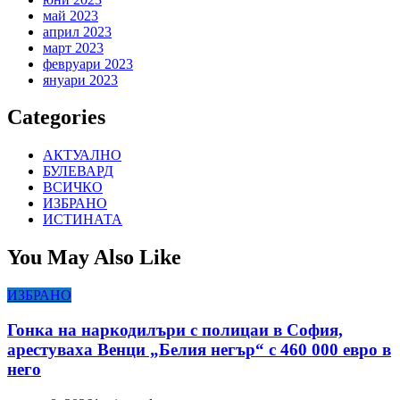
май 2023
април 2023
март 2023
февруари 2023
януари 2023
Categories
АКТУАЛНО
БУЛЕВАРД
ВСИЧКО
ИЗБРАНО
ИСТИНАТА
You May Also Like
ИЗБРАНО
Гонка на наркодилъри с полицаи в София,
арестуваха Венци „Белия негър“ с 460 000 евро в
него