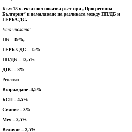
Към 18 ч. екзитпол показва ръст при „Прогресивна
България“ и намаляване на разликата между ПП/ДБ и
ГЕРБ/СДС.
Ето числата:
ПБ – 39%,
ГЕРБ-СДС – 15%
ПП/ДБ – 13,5%
ДПС – 8%
Реклама
Възраждане -4,5%
БСП – 4,5%
Сияние – 3%
Меч – 2,5%
Величие – 2,5%