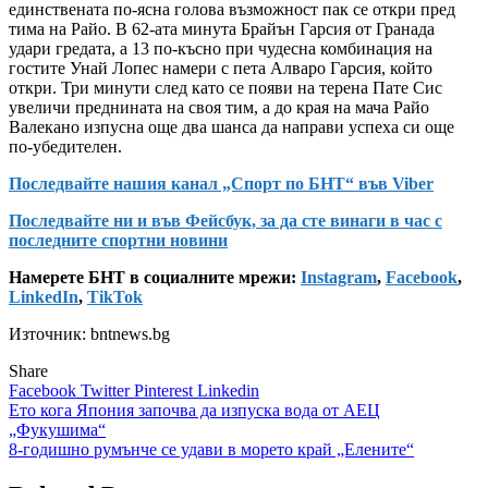
единствената по-ясна голова възможност пак се откри пред
тима на Райо. В 62-ата минута Брайън Гарсия от Гранада
удари гредата, а 13 по-късно при чудесна комбинация на
гостите Унай Лопес намери с пета Алваро Гарсия, който
откри. Три минути след като се появи на терена Пате Сис
увеличи преднината на своя тим, а до края на мача Райо
Валекано изпусна още два шанса да направи успеха си още
по-убедителен.
Последвайте нашия канал „Спорт по БНТ“ във Viber
Последвайте ни и във Фейсбук, за да сте винаги в час с
последните спортни новини
Намерете БНТ в социалните мрежи:
Instagram
,
Facebook
,
LinkedIn
,
TikTok
Източник: bntnews.bg
Share
Facebook
Twitter
Pinterest
Linkedin
Навигация
Ето кога Япония започва да изпуска вода от АЕЦ
„Фукушима“
8-годишно румънче се удави в морето край „Елените“