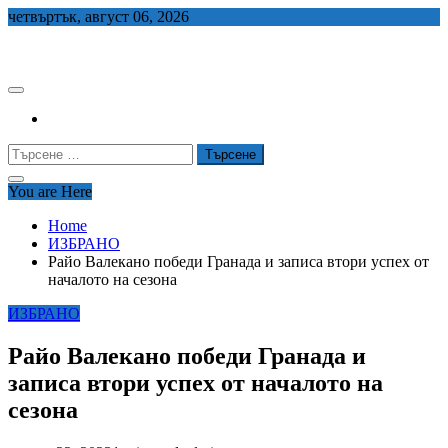
Skip
четвъртък, август 06, 2026
to
СЕДЕМ БГ
content
Търсене
за:
You are Here
Home
ИЗБРАНО
Райо Валекано победи Гранада и записа втори успех от
началото на сезона
ИЗБРАНО
Райо Валекано победи Гранада и
записа втори успех от началото на
сезона