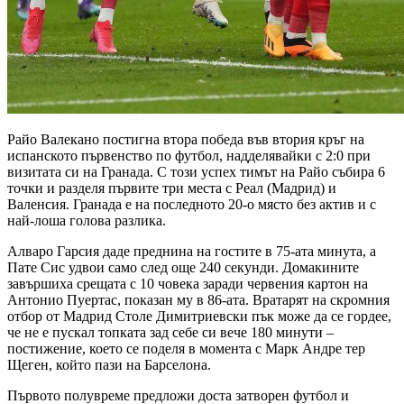
Райо Валекано постигна втора победа във втория кръг на
испанското първенство по футбол, надделявайки с 2:0 при
визитата си на Гранада. С този успех тимът на Райо събира 6
точки и разделя първите три места с Реал (Мадрид) и
Валенсия. Гранада е на последното 20-о място без актив и с
най-лоша голова разлика.
Алваро Гарсия даде преднина на гостите в 75-ата минута, а
Пате Сис удвои само след още 240 секунди. Домакините
завършиха срещата с 10 човека заради червения картон на
Антонио Пуертас, показан му в 86-ата. Вратарят на скромния
отбор от Мадрид Столе Димитриевски пък може да се гордее,
че не е пускал топката зад себе си вече 180 минути –
постижение, което се поделя в момента с Марк Андре тер
Щеген, който пази на Барселона.
Първото полувреме предложи доста затворен футбол и