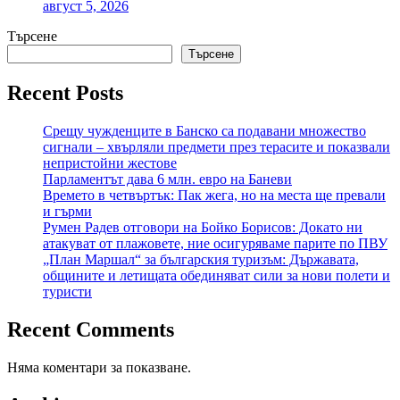
август 5, 2026
Търсене
Търсене
Recent Posts
Срещу чужденците в Банско са подавани множество
сигнали – хвърляли предмети през терасите и показвали
непристойни жестове
Парламентът дава 6 млн. евро на Баневи
Времето в четвъртък: Пак жега, но на места ще превали
и гърми
Румен Радев отговори на Бойко Борисов: Докато ни
атакуват от плажовете, ние осигуряваме парите по ПВУ
„План Маршал“ за българския туризъм: Държавата,
общините и летищата обединяват сили за нови полети и
туристи
Recent Comments
Няма коментари за показване.