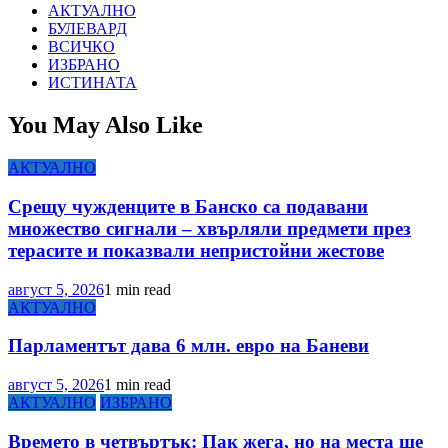
АКТУАЛНО
БУЛЕВАРД
ВСИЧКО
ИЗБРАНО
ИСТИНАТА
You May Also Like
АКТУАЛНО
Срещу чужденците в Банско са подавани
множество сигнали – хвърляли предмети през
терасите и показвали непристойни жестове
август 5, 2026
1 min read
АКТУАЛНО
Парламентът дава 6 млн. евро на Баневи
август 5, 2026
1 min read
АКТУАЛНО
ИЗБРАНО
Времето в четвъртък: Пак жега, но на места ще