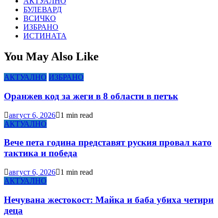
АКТУАЛНО
БУЛЕВАРД
ВСИЧКО
ИЗБРАНО
ИСТИНАТА
You May Also Like
АКТУАЛНО
ИЗБРАНО
Оранжев код за жеги в 8 области в петък
август 6, 2026
1 min read
АКТУАЛНО
Вече пета година представят руския провал като
тактика и победа
август 6, 2026
1 min read
АКТУАЛНО
Нечувана жестокост: Майка и баба убиха четири
деца