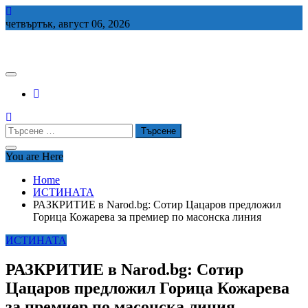
Skip
to
четвъртък, август 06, 2026
content
СЕДЕМ БГ
Търсене
за:
You are Here
Home
ИСТИНАТА
РАЗКРИТИЕ в Narod.bg: Сотир Цацаров предложил
Горица Кожарева за премиер по масонска линия
ИСТИНАТА
РАЗКРИТИЕ в Narod.bg: Сотир
Цацаров предложил Горица Кожарева
за премиер по масонска линия