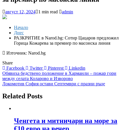
август 12, 2024
1 min read
admin
Начало
Днес
РАЗКРИТИЕ в Narod.bg: Сотир Цацаров предложил
Горица Кожарева за премиер по масонска линия
Източник: Narod.bg
Share
Facebook
Twitter
Pinterest
Linkedin
Навигация
Обявиха бедствено положение в Харманли – пожар гори
между селата Коларово и Изворово
Локомотив София остави Септември с празни ръце
Related Posts
Ченгета и митничари на море за
€10 евро на вечер