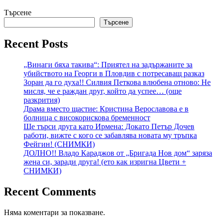
Търсене
Търсене
Recent Posts
„Винаги бяха такива“: Приятел на задържаните за
убийството на Георги в Пловдив с потресаващ разказ
Зоран да го духа!! Силвия Петкова влюбена отново: Не
мисля, че е раждан друг, който да успее… (още
разкрития)
Драма вместо щастие: Кристина Верославова е в
болница с високорискова бременност
Ще търси друга като Ирмена: Докато Петър Дочев
работи, вижте с кого се забавлява новата му тръпка
Фейгин! (СНИМКИ)
ДОЛНО!! Владо Караджов от „Бригада Нов дом“ заряза
жена си, заради друга! (ето как изригна Цвети +
СНИМКИ)
Recent Comments
Няма коментари за показване.