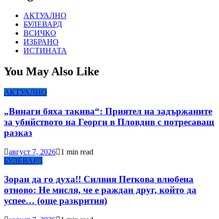
АКТУАЛНО
БУЛЕВАРД
ВСИЧКО
ИЗБРАНО
ИСТИНАТА
You May Also Like
АКТУАЛНО
„Винаги бяха такива“: Приятел на задържаните
за убийството на Георги в Пловдив с потресаващ
разказ
август 7, 2026
1 min read
БУЛЕВАРД
Зоран да го духа!! Силвия Петкова влюбена
отново: Не мисля, че е раждан друг, който да
успее… (още разкрития)