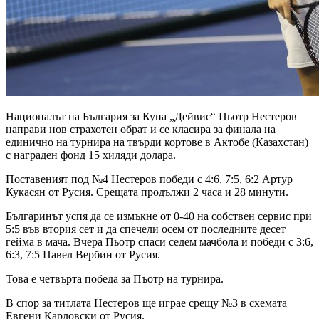
Националът на България за Купа „Дейвис“ Пьотр Нестеров
направи нов страхотен обрат и се класира за финала на
единично на турнира на твърди кортове в Актобе (Казахстан)
с награден фонд 15 хиляди долара.
Поставеният под №4 Нестеров победи с 4:6, 7:5, 6:2 Артур
Кукасян от Русия. Срещата продължи 2 часа и 28 минути.
Българинът успя да се измъкне от 0-40 на собствен сервис при
5:5 във втория сет и да спечели осем от последните десет
гейма в мача. Вчера Пьотр спаси седем мачбола и победи с 3:6,
6:3, 7:5 Павел Вербин от Русия.
Това е четвърта победа за Пъотр на турнира.
В спор за титлата Нестеров ще играе срещу №3 в схемата
Евгени Карловски от Русия.