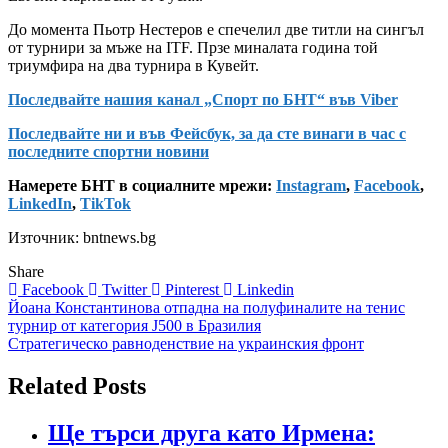
До момента Пьотр Нестеров е спечелил две титли на сингъл
от турнири за мъже на ITF. Прзе миналата година той
триумфира на два турнира в Кувейт.
Последвайте нашия канал „Спорт по БНТ“ във Viber
Последвайте ни и във Фейсбук, за да сте винаги в час с
последните спортни новини
Намерете БНТ в социалните мрежи:
Instagram
,
Facebook
,
LinkedIn
,
TikTok
Източник: bntnews.bg
Share
Facebook
Twitter
Pinterest
Linkedin
Навигация
Йоана Константинова отпадна на полуфиналите на тенис
турнир от категория J500 в Бразилия
Стратегическо равноденствие на украинския фронт
Related Posts
Ще търси друга като Ирмена: