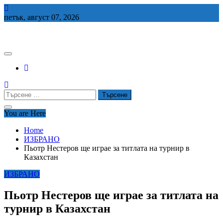
Skip
to
петък, август 07, 2026
content
СЕДЕМ БГ
Търсене
за:
You are Here
Home
ИЗБРАНО
Пьотр Нестеров ще играе за титлата на турнир в
Казахстан
ИЗБРАНО
Пьотр Нестеров ще играе за титлата на
турнир в Казахстан