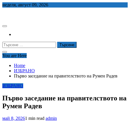
Skip
неделя, август 09, 2026
to
СЕДЕМ БГ
content
Търсене
за:
You are Here
Home
ИЗБРАНО
Първо заседание на правителството на Румен Радев
ИЗБРАНО
Първо заседание на правителството на
Румен Радев
май 8, 2026
1 min read
admin