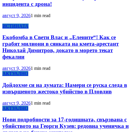
инцидента с дрона!
август 9, 2026
1 min read
ИСТИНАТА
Екобомба в Свети Влас и „Елените“! Как се
грабят милиони в сянката на кмета-арестант
Николай Димитров, докато в морето текат
фекалии
август 9, 2026
1 min read
АКТУАЛНО
Дойдохме си на думата: Намери се руска следа в
извършеното жестоко убийство в Пловдив
август 9, 2026
1 min read
АКТУАЛНО
Нови подробности за 17-годишната, свързвана с
убийството на Георги Кузев: редовна ученичка и