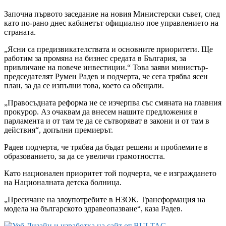
Започна първото заседание на новия Министерски съвет, след
като по-рано днес кабинетът официално пое управлението на
страната.
„Ясни са предизвикателствата и основните приоритети. Ще
работим за промяна на бизнес средата в България, за
привличане на повече инвестиции.“ Това заяви министър-
председателят Румен Радев и подчерта, че сега трябва ясен
план, за да се изпълни това, което са обещали.
„Правосъдната реформа не се изчерпва със смяната на главния
прокурор. Аз очаквам да внесем нашите предложения в
парламента и от там те да се сътворяват в закони и от там в
действия“, допълни премиерът.
Радев подчерта, че трябва да бъдат решени и проблемите в
образованието, за да се увеличи грамотността.
Като национален приоритет той подчерта, че е изграждането
на Националната детска болница.
„Пресичане на злоупотребите в НЗОК. Трансформация на
модела на българското здравеопазване“, каза Радев.