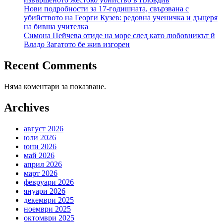
Нови подробности за 17-годишната, свързвана с
убийството на Георги Кузев: редовна ученичка и дъщеря
на бивша учителка
Симона Пейчева отиде на море след като любовникът й
Владо Загатото бе жив изгорен
Recent Comments
Няма коментари за показване.
Archives
август 2026
юли 2026
юни 2026
май 2026
април 2026
март 2026
февруари 2026
януари 2026
декември 2025
ноември 2025
октомври 2025