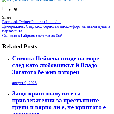
Intrigi.bg
Share
Facebook
Twitter
Pinterest
Linkedin
Навигация
Демерджиев: Създадох сериозен дискомфорт на двама души в
парламента
Скандал в Габрово след масов бой
Related Posts
Симона Пейчева отиде на море
след като любовникът й Владо
Загатото бе жив изгорен
август 9, 2026
Защо криптовалутите са
привлекателни за престъпните
групи и вярно ли е, че криптото е