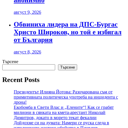
анонимно
август 9, 2026
Обвиниха лидера на ДПС-Бургас
Христо Широков, но той е избягал
от България
август 8, 2026
Търсене
Търсене
Recent Posts
Президентът Илияна Йотова: Разочарована съм от
примитивната политическа употреба на инцидента с
дрона!
Екобомба в Свети Влас и „Елените“! Как се грабят
милиони в сянката на кмета-арестант Николай
Димитров, докато в морето текат фекалии
Дойдохме си на думата: Намери се руска следа в
извършеното жестоко убийство в Пловдив