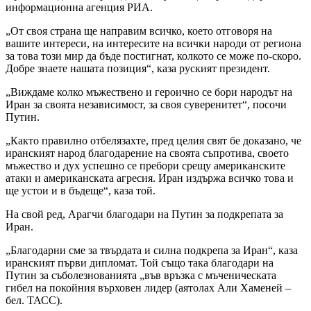
информационна агенция РИА.
„От своя страна ще направим всичко, което отговоря на
вашите интереси, на интересите на всички народи от региона
за това този мир да бъде постигнат, колкото се може по-скоро.
Добре знаете нашата позиция“, каза руският президент.
„Виждаме колко мъжествено и героично се бори народът на
Иран за своята независимост, за своя суверенитет“, посочи
Путин.
„Както правилно отбелязахте, пред целия свят бе доказано, че
иранският народ благодарение на своята съпротива, своето
мъжество и дух успешно се пребори срещу американските
атаки и американската агресия. Иран издържа всичко това и
ще устои и в бъдеще“, каза той.
На свой ред, Арагчи благодари на Путин за подкрепата за
Иран.
„Благодарни сме за твърдата и силна подкрепа за Иран“, каза
иранският първи дипломат. Той също така благодари на
Путин за съболезнованията „във връзка с мъченическата
гибел на покойния върховен лидер (аятолах Али Хаменей –
бел. ТАСС).