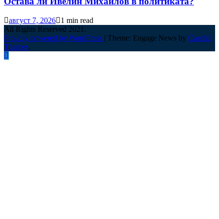
Остава ли Ивелин Михайлов в политиката?
август 7, 2026
1 min read
All Rights Reserved 2021.
Proudly powered by WordPress
|
Theme: Engage News by
Candid
Themes
.