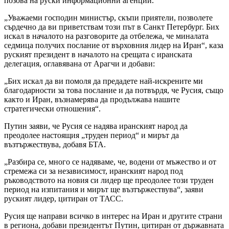
позова на руски информационни агенции.
„Уважаеми господин министър, скъпи приятели, позволете
сърдечно да ви приветствам този път в Санкт Петербург. Бих
искал в началото на разговорите да отбележа, че миналата
седмица получих послание от върховния лидер на Иран“, каза
руският президент в началото на срещата с иранската
делегация, оглавявана от Арагчи и добави:
„Бих искал да ви помоля да предадете най-искрените ми
благодарности за това послание и да потвърдя, че Русия, също
както и Иран, възнамерява да продължава нашите
стратегически отношения“.
Путин заяви, че Русия се надява иранският народ да
преодолее настоящия „труден период“ и мирът да
възтържествува, добавя БТА.
„Разбира се, много се надяваме, че, водени от мъжество и от
стремежа си за независимост, иранският народ под
ръководството на новия си лидер ще преодолее този труден
период на изпитания и мирът ще възтържествува“, заяви
руският лидер, цитиран от ТАСС.
Русия ще направи всичко в интерес на Иран и другите страни
в региона, добави президентът Путин, цитиран от държавната