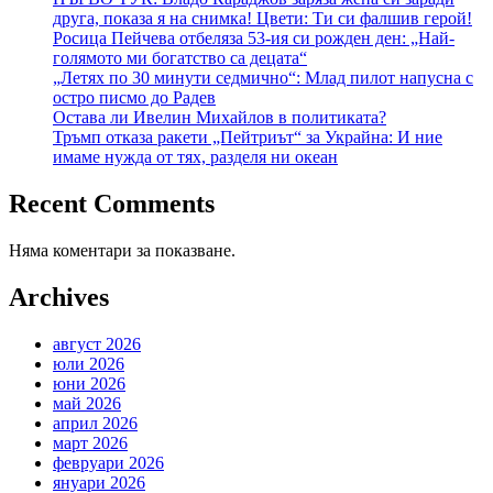
друга, показа я на снимка! Цвети: Ти си фалшив герой!
Росица Пейчева отбеляза 53-ия си рожден ден: „Най-
голямото ми богатство са децата“
„Летях по 30 минути седмично“: Млад пилот напусна с
остро писмо до Радев
Остава ли Ивелин Михайлов в политиката?
Тръмп отказа ракети „Пейтриът“ за Украйна: И ние
имаме нужда от тях, разделя ни океан
Recent Comments
Няма коментари за показване.
Archives
август 2026
юли 2026
юни 2026
май 2026
април 2026
март 2026
февруари 2026
януари 2026