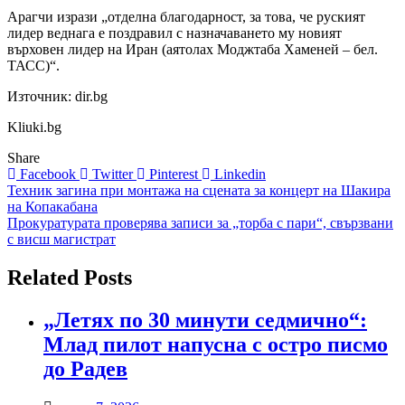
Арагчи изрази „отделна благодарност, за това, че руският
лидер веднага е поздравил с назначаването му новият
върховен лидер на Иран (аятолах Моджтаба Хаменей – бел.
ТАСС)“.
Източник: dir.bg
Kliuki.bg
Share
Facebook
Twitter
Pinterest
Linkedin
Навигация
Техник загина при монтажа на сцената за концерт на Шакира
на Копакабана
Прокуратурата проверява записи за „торба с пари“, свързвани
с висш магистрат
Related Posts
„Летях по 30 минути седмично“:
Млад пилот напусна с остро писмо
до Радев