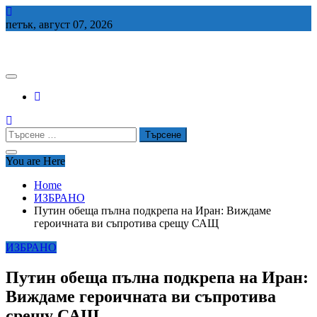
Skip
to
петък, август 07, 2026
content
СЕДЕМ БГ
Търсене
за:
You are Here
Home
ИЗБРАНО
Путин обеща пълна подкрепа на Иран: Виждаме
героичната ви съпротива срещу САЩ
ИЗБРАНО
Путин обеща пълна подкрепа на Иран:
Виждаме героичната ви съпротива
срещу САЩ