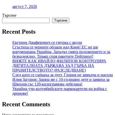
август 7, 2026
Търсене
Търсене
Recent Posts
Евгения Джаферович се гмурка с акули
Сгъстиха се черните облаци над Киев! ЕС не ще
корумпирана Украйна, Западът смята положението и за
безнадеждно, Тръмп спря ракетите Пейтриът!
ВИЖТЕ КАК ИВАЙЛО ФИЛИПОВ КОНТРОЛИРА
ДИГИТАЛНАТА ДЪРЖАВА ЗАД ГЪРБА НА
ПРАВИТЕЛСТВОТО? (РАЗСЛЕДВАНЕ)
След като се събраха за дует, Глория не замълча и насоли
Илия Загоров: Заряза ме с 10-годишно дете и замина за
Швеция със 120-килограмова дебелана!
Украйна учи колумбийските наркокартели на война с
дронове!
Recent Comments