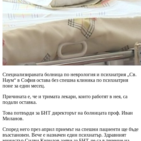
Специализираната болница по неврология и психиатрия „Св.
Наум“ в София остава без спешна клиника по психиатрия
поне за един месец.
Причината е, че и тримата лекари, които работят в нея, са
подали оставка.
Това потвърди за БНТ директорът на болницата проф. Иван
Миланов.
Според него през април приемът на спешни пациенти ще бъде
възстановен. Вече е назначен един психиатър. Здравният
министър Силви Кирилов заяви за БНТ, че са в течение на