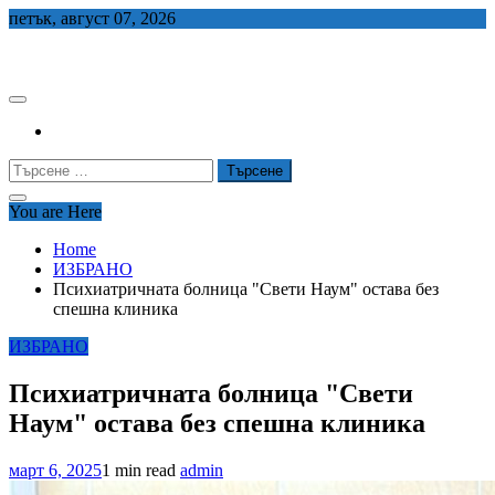
Skip
петък, август 07, 2026
to
СЕДЕМ БГ
content
Търсене
за:
You are Here
Home
ИЗБРАНО
Психиатричната болница "Свети Наум" остава без
спешна клиника
ИЗБРАНО
Психиатричната болница "Свети
Наум" остава без спешна клиника
март 6, 2025
1 min read
admin