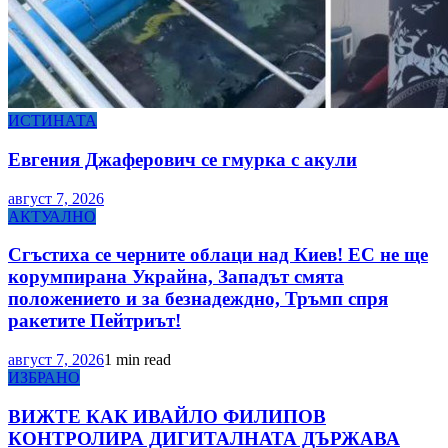
ИСТИНАТА
Евгения Джаферович се гмурка с акули
август 7, 2026
АКТУАЛНО
Сгъстиха се черните облаци над Киев! ЕС не ще
корумпирана Украйна, Западът смята
положението и за безнадеждно, Тръмп спря
ракетите Пейтриът!
август 7, 2026
1 min read
ИЗБРАНО
ВИЖТЕ КАК ИВАЙЛО ФИЛИПОВ
КОНТРОЛИРА ДИГИТАЛНАТА ДЪРЖАВА