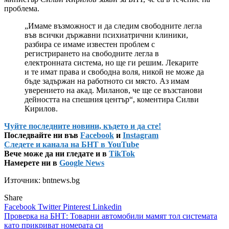
проблема.
„Имаме възможност и да следим свободните легла
във всички държавни психиатрични клиники,
разбира се имаме известен проблем с
регистрирането на свободните легла в
електронната система, но ще ги решим. Лекарите
и те имат права и свободна воля, никой не може да
бъде задържан на работното си място. Аз имам
уверението на акад. Миланов, че ще се възстанови
дейността на спешния център“, коментира Силви
Кирилов.
Чуйте последните новини, където и да сте!
Последвайте ни във
Facebook
и
Instagram
Следете и канала на БНТ в YouTube
Вече може да ни гледате и в
TikTok
Намерете ни в
Google News
Източник: bntnews.bg
Share
Facebook
Twitter
Pinterest
Linkedin
Навигация
Проверка на БНТ: Товарни автомобили мамят тол системата
като прикриват номерата си