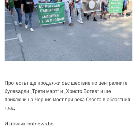
Протестът ще продължи със шествие по централните
булеварди „Трети март“ и „Христо Ботев“ и ще
приключи на Черния мост при река Огоста в областния
град.
Източник: bntnews.bg