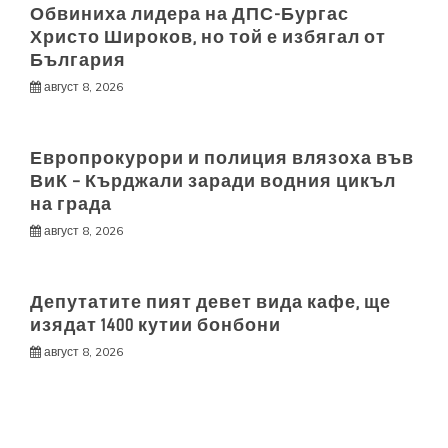
Обвиниха лидера на ДПС-Бургас
Христо Широков, но той е избягал от
България
август 8, 2026
Европрокурори и полиция влязоха във
ВиК – Кърджали заради водния цикъл
на града
август 8, 2026
Депутатите пият девет вида кафе, ще
изядат 1400 кутии бонбони
август 8, 2026