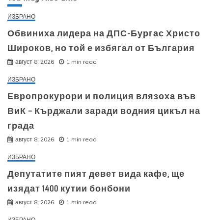
ИЗБРАНО
Обвиниха лидера на ДПС-Бургас Христо
Широков, но той е избягал от България
август 8, 2026
1 min read
ИЗБРАНО
Европрокурори и полиция влязоха във
ВиК – Кърджали заради водния цикъл на
града
август 8, 2026
1 min read
ИЗБРАНО
Депутатите пият девет вида кафе, ще
изядат 1400 кутии бонбони
август 8, 2026
1 min read
ИЗБРАНО