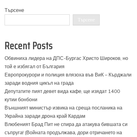
Търсене
Търсене
Recent Posts
Обвиниха лидера на ДПС-Бургас Христо Широков, но
той е избягал от България
Европрокурори и полиция влязоха във ВиК – Кърджали
заради водния цикъл на града
Депутатите пият девет вида кафе, ще изядат 1400
кутии бонбони
Външният министър извика на среща посланика на
Украйна заради дрона край Кардам
Влюбеният Брад Пит не спира да атакува бившата си
съпруга! (Войната продължава, дори отричането на