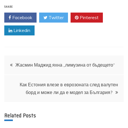
SHARE
Facebook
Twitter
Pinterest
Linkedin
Навигация
Жасмин Маджид яхна „лимузина от бъдещето“
Как Естония влезе в еврозоната след валутен
борд и може ли да е модел за България?
Related Posts