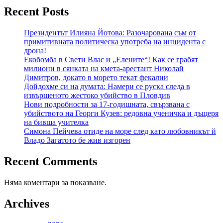
Recent Posts
Президентът Илияна Йотова: Разочарована съм от
примитивната политическа употреба на инцидента с
дрона!
Екобомба в Свети Влас и „Елените“! Как се грабят
милиони в сянката на кмета-арестант Николай
Димитров, докато в морето текат фекалии
Дойдохме си на думата: Намери се руска следа в
извършеното жестоко убийство в Пловдив
Нови подробности за 17-годишната, свързвана с
убийството на Георги Кузев: редовна ученичка и дъщеря
на бивша учителка
Симона Пейчева отиде на море след като любовникът й
Владо Загатото бе жив изгорен
Recent Comments
Няма коментари за показване.
Archives