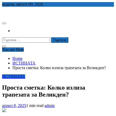
Skip
неделя, август 09, 2026
to
СЕДЕМ БГ
content
Търсене
за:
You are Here
Home
ИСТИНАТА
Проста сметка: Колко излиза трапезата за Великден?
ИСТИНАТА
Проста сметка: Колко излиза
трапезата за Великден?
април 8, 2025
1 min read
admin