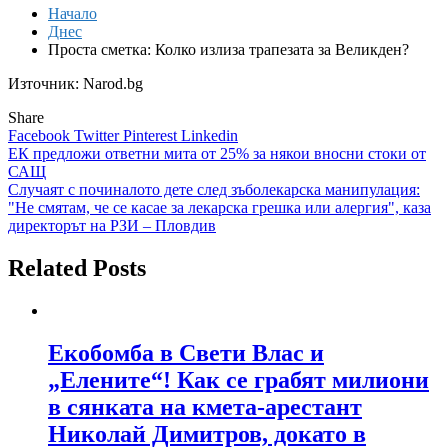
Начало
Днес
Проста сметка: Колко излиза трапезата за Великден?
Източник: Narod.bg
Share
Facebook
Twitter
Pinterest
Linkedin
Навигация
ЕК предложи ответни мита от 25% за някои вносни стоки от
САЩ
Случаят с починалото дете след зъболекарска манипулация:
"Не смятам, че се касае за лекарска грешка или алергия", каза
директорът на РЗИ – Пловдив
Related Posts
Екобомба в Свети Влас и
„Елените“! Как се грабят милиони
в сянката на кмета-арестант
Николай Димитров, докато в