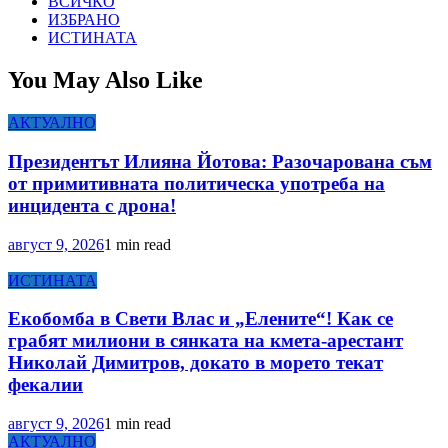
ВСИЧКО
ИЗБРАНО
ИСТИНАТА
You May Also Like
АКТУАЛНО
Президентът Илияна Йотова: Разочарована съм
от примитивната политическа употреба на
инцидента с дрона!
август 9, 2026
1 min read
ИСТИНАТА
Екобомба в Свети Влас и „Елените“! Как се
грабят милиони в сянката на кмета-арестант
Николай Димитров, докато в морето текат
фекалии
август 9, 2026
1 min read
АКТУАЛНО