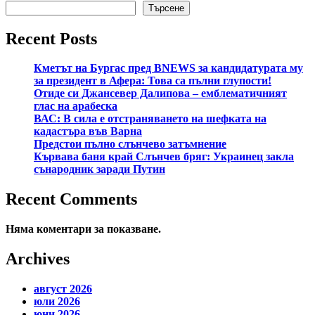
Търсене
Recent Posts
Кметът на Бургас пред BNEWS за кандидатурата му
за президент в Афера: Това са пълни глупости!
Отиде си Джансевер Далипова – емблематичният
глас на арабеска
ВАС: В сила е отстраняването на шефката на
кадастъра във Варна
Предстои пълно слънчево затъмнение
Кървава баня край Слънчев бряг: Украинец закла
сънародник заради Путин
Recent Comments
Няма коментари за показване.
Archives
август 2026
юли 2026
юни 2026