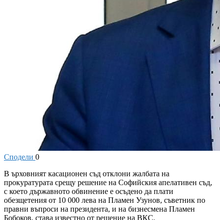
Сподели
0
В
ърховният касационен съд отклони жалбата на
прокуратурата срещу решение на Софийския апелативен съд,
с което държавното обвинение е осъдено да плати
обезщетения от 10 000 лева на Пламен Узунов, съветник по
правни въпроси на президента, и на бизнесмена Пламен
Бобоков, става известно от решение на ВКС.