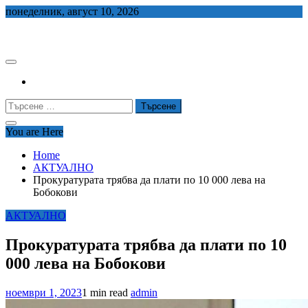
Skip
понеделник, август 10, 2026
to
СЕДЕМ БГ
content
Търсене
за:
You are Here
Home
АКТУАЛНО
Прокуратурата трябва да плати по 10 000 лева на
Бобокови
АКТУАЛНО
Прокуратурата трябва да плати по 10
000 лева на Бобокови
ноември 1, 2023
1 min read
admin