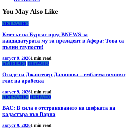
You May Also Like
АКТУАЛНО
Кметът на Бургас пред BNEWS за
кандидатурата му за президент в Афера: Това са
пълни глупости!
август 9, 2026
1 min read
БУЛЕВАРД
ИЗБРАНО
Отиде си Джансевер Далипова – емблематичният
глас на арабеска
август 9, 2026
1 min read
АКТУАЛНО
ИЗБРАНО
ВАС: В сила е отстраняването на шефката на
кадастъра във Варна
август 9, 2026
1 min read