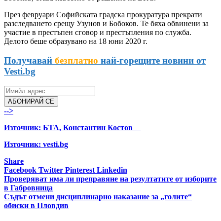
През февруари Софийската градска прокуратура прекрати
разследването срещу Узунов и Бобоков. Те бяха обвинени за
участие в престъпен сговор и престъпления по служба.
Делото беше образувано на 18 юни 2020 г.
Получавай
безплатно
най-горещите новини от
Vesti.bg
АБОНИРАЙ СЕ
-->
Източник:
БТА, Константин Костов
Източник: vesti.bg
Share
Facebook
Twitter
Pinterest
Linkedin
Навигация
Проверяват има ли преправяне на резултатите от изборите
в Габровница
Съдът отмени дисциплинарно наказание за „голите“
обиски в Пловдив