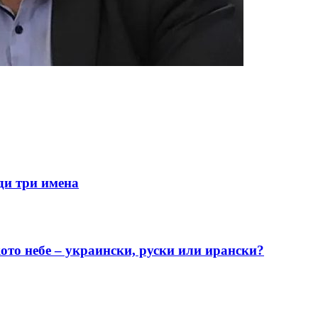
ди три имена
ото небе – украински, руски или ирански?