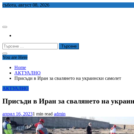
Skip
събота, август 08, 2026
to
СЕДЕМ БГ
content
Търсене
за:
You are Here
Home
АКТУАЛНО
Присъди в Иран за свалянето на украински самолет
АКТУАЛНО
Присъди в Иран за свалянето на украи
април 16, 2023
1 min read
admin