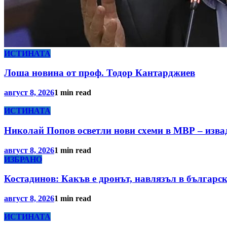
ИСТИНАТА
Лоша новина от проф. Тодор Кантарджиев
август 8, 2026
1 min read
ИСТИНАТА
Николай Попов осветли нови схеми в МВР – изва
август 8, 2026
1 min read
ИЗБРАНО
Костадинов: Какъв е дронът, навлязъл в българск
август 8, 2026
1 min read
ИСТИНАТА