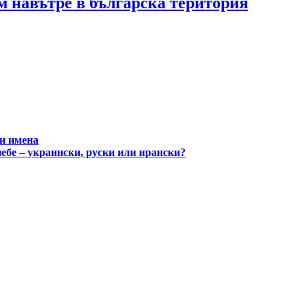
 м навътре в българска територия
и имена
небе – украински, руски или ирански?