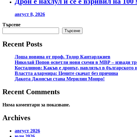
Дрон е нахлул и се е взривил на 100
август 8, 2026
Търсене
Търсене
Recent Posts
Лоша новина от проф. Тодор Кантарджиев
Николай Попов осветли нови схеми в МВР – извади тр
Костадинов: Какъв е дронът, навлязъл в българското 
Властта алармира: Цените скачат без причина
Дакота Джонсън стана Мерилин Монро!
Recent Comments
Няма коментари за показване.
Archives
август 2026
юли 2026