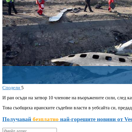
Сподели
5
И
ран осъди на затвор 10 членове на въоръжените сили, след ка
Това съобщиха иранските съдебни власти в уебсайта си, преда
Получавай
безплатно
най-горещите новини от Ves