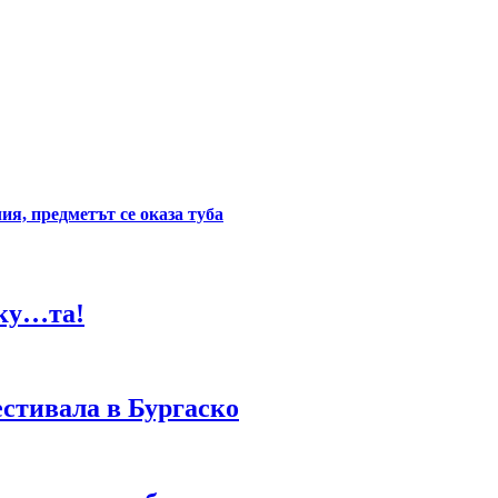
ия, предметът се оказа туба
 ку…та!
стивала в Бургаско