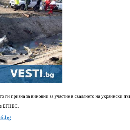
то ги призна за виновни за участие в свалянето на украински п
де БГНЕС.
ti.bg