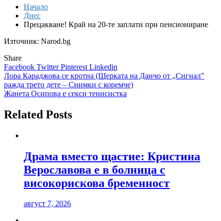
Начало
Днес
Прецакване! Край на 20-те заплати при пенсиониране
Източник: Narod.bg
Share
Facebook
Twitter
Pinterest
Linkedin
Навигация
Лора Караджова се кротна (Щерката на Данчо от „Сигнал”
ражда трето дете – Снимки с коремче)
Жанета Осипова е секси тенисистка
Related Posts
Драма вместо щастие: Кристина
Верославова е в болница с
високорискова бременност
август 7, 2026