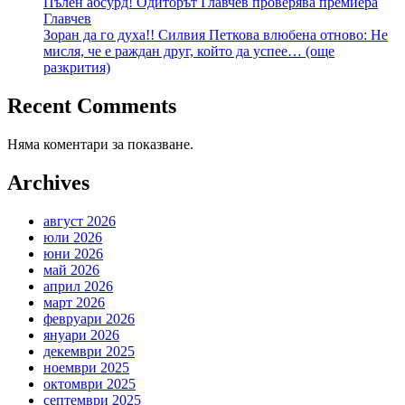
Пълен абсурд! Одиторът Главчев проверява премиера
Главчев
Зоран да го духа!! Силвия Петкова влюбена отново: Не
мисля, че е раждан друг, който да успее… (още
разкрития)
Recent Comments
Няма коментари за показване.
Archives
август 2026
юли 2026
юни 2026
май 2026
април 2026
март 2026
февруари 2026
януари 2026
декември 2025
ноември 2025
октомври 2025
септември 2025