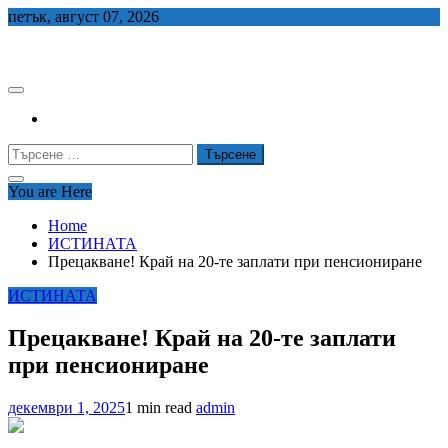
Skip
петък, август 07, 2026
to
СЕДЕМ БГ
content
Търсене
за:
You are Here
Home
ИСТИНАТА
Прецакване! Край на 20-те заплати при пенсиониране
ИСТИНАТА
Прецакване! Край на 20-те заплати
при пенсиониране
декември 1, 2025
1 min read
admin