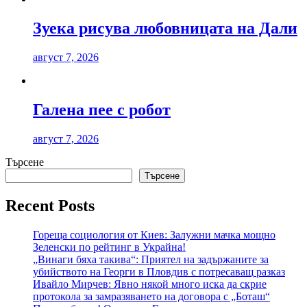
Зуека рисува любовницата на Дали
август 7, 2026
Галена пее с робот
август 7, 2026
Търсене
Търсене
Recent Posts
Гореща социология от Киев: Залужни мачка мощно
Зеленски по рейтинг в Украйна!
„Винаги бяха такива“: Приятел на задържаните за
убийството на Георги в Пловдив с потресаващ разказ
Ивайло Мирчев: Явно някой много иска да скрие
протокола за замразяването на договора с „Боташ“