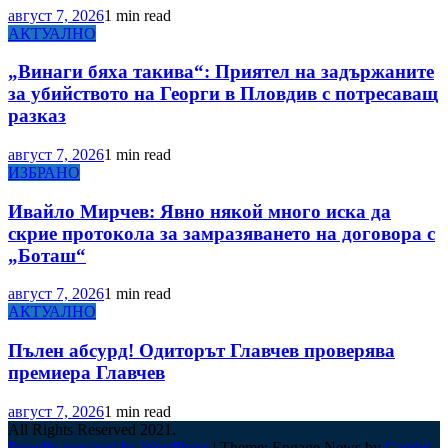
август 7, 2026
1 min read
АКТУАЛНО
„Винаги бяха такива“: Приятел на задържаните
за убийството на Георги в Пловдив с потресаващ
разказ
август 7, 2026
1 min read
ИЗБРАНО
Ивайло Мирчев: Явно някой много иска да
скрие протокола за замразяването на договора с
„Боташ“
август 7, 2026
1 min read
АКТУАЛНО
Пълен абсурд! Одиторът Главчев проверява
премиера Главчев
август 7, 2026
1 min read
All Rights Reserved 2021.
Proudly powered by WordPress
|
Theme: Engage News by
Candid