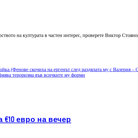
ерството на културата в частен интерес, проверете Виктор Ст
ойка (Фенове скочиха на ергенът след раздялата му с Валерия –
еймява тероризма във всичките му форми
 €10 евро на вечер