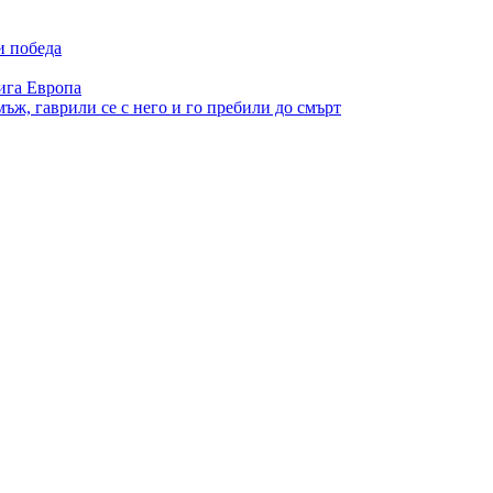
и победа
ига Европа
ъж, гаврили се с него и го пребили до смърт