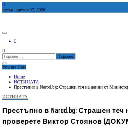
Skip
to
петък, август 07, 2026
content
СЕДЕМ БГ
Търсене
за:
You are Here
Home
ИСТИНАТА
Престъпно в Narod.bg: Страшен теч на данни от Минист
ИСТИНАТА
Престъпно в Narod.bg: Страшен теч
проверете Виктор Стоянов (ДОК