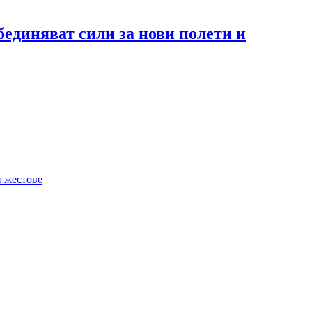
единяват сили за нови полети и
и жестове