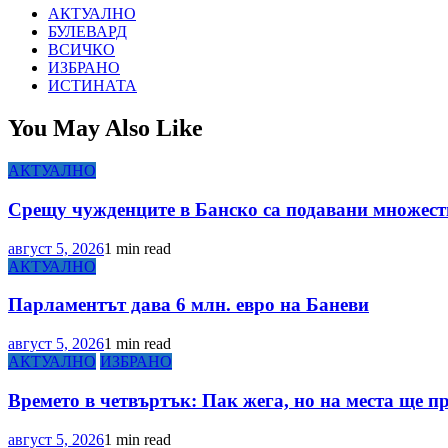
АКТУАЛНО
БУЛЕВАРД
ВСИЧКО
ИЗБРАНО
ИСТИНАТА
You May Also Like
АКТУАЛНО
Срещу чужденците в Банско са подавани множеств
август 5, 2026
1 min read
АКТУАЛНО
Парламентът дава 6 млн. евро на Баневи
август 5, 2026
1 min read
АКТУАЛНО
ИЗБРАНО
Времето в четвъртък: Пак жега, но на места ще п
август 5, 2026
1 min read