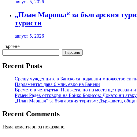
август 5, 2026
„План Маршал“ за българския туриз
туристи
август 5, 2026
Търсене
Търсене
Recent Posts
Срещу чужденците в Банско са подавани множество сигна
Парламентът дава 6 млн. евро на Баневи
Времето в четвъртък: Пак жега, но на места ще превали и
Румен Радев отговори на Бойко Борисов: Докато ни атаку
„План Маршал“ за българския туризъм: Държавата, общин
Recent Comments
Няма коментари за показване.