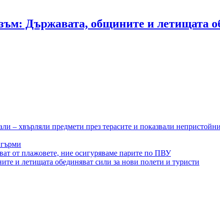
ъм: Държавата, общините и летищата об
ли – хвърляли предмети през терасите и показвали непристойн
 гърми
ват от плажовете, ние осигуряваме парите по ПВУ
ите и летищата обединяват сили за нови полети и туристи