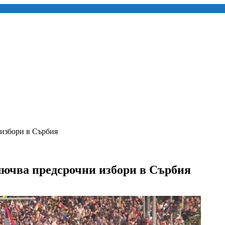
избори в Сърбия
лючва предсрочни избори в Сърбия