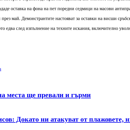
одаде оставка на фона на пет поредни седмици на масови антипр
 през май. Демонстрантите настояват за оставки на висши сръбс
вото едва след изпълнение на техните искания, включително уво
а
на места ще превали и гърми
сов: Докато ни атакуват от плажовете, 