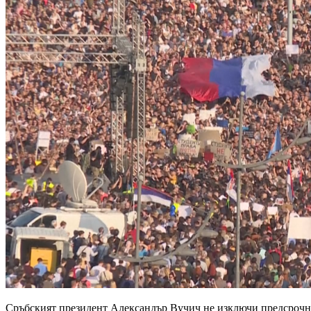
Сръбският президент Александър Вучич не изключи предсрочни и