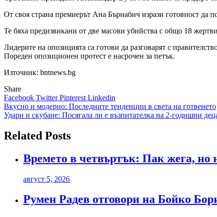
От своя страна премиерът Ана Бърнабич изрази готовност да п
Те бяха предизвикани от две масови убийства с общо 18 жертви
Лидерите на опозицията са готови да разговарят с правителст
Пореден опозиционен протест е насрочен за петък.
Източник: bntnews.bg
Share
Facebook
Twitter
Pinterest
Linkedin
Навигация
Вкусно и модерно: Последните тенденции в света на готвенето
Удари и скубане: Посягала ли е възпитателка на 2-годишни дец
Related Posts
Времето в четвъртък: Пак жега, но 
август 5, 2026
Румен Радев отговори на Бойко Бори