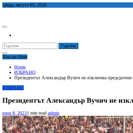
Skip
сряда, август 05, 2026
to
СЕДЕМ БГ
content
Търсене
за:
You are Here
Home
ИЗБРАНО
Президентът Александър Вучич не изключва предсрочни 
ИЗБРАНО
Президентът Александър Вучич не изк
юни 8, 2023
1 min read
admin