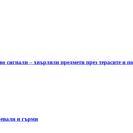
о сигнали – хвърляли предмети през терасите и п
ревали и гърми