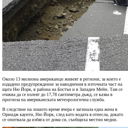
Около 13 милиона американци живеят в региони, за които е
издадено предупреждение за наводнения в източната част на
щата Ню Йорк, в района на Бостън и в Западен Мейн. Там се
очаква да се излеят до 17,78 сантиметра дъжд, се казва в
прогноза на американската метеорологична служба.
В следствие на лошото време вчера е загинала една жена в
Ориндж каунти, Ню Йорк, след като водата я отнесла, докато
се опитвала да избяга от дома си, съобщиха местни медии.