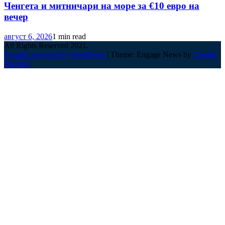
Ченгета и митничари на море за €10 евро на
вечер
август 6, 2026
1 min read
All Rights Reserved 2021.
Proudly powered by WordPress
|
Theme: Engage News by
Candid
Themes
.