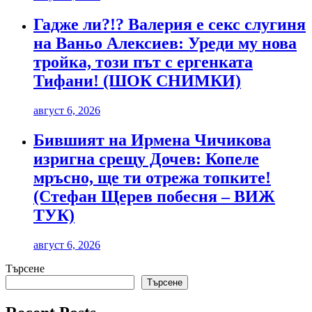
Гадже ли?!? Валерия е секс слугиня
на Ваньо Алексиев: Уреди му нова
тройка, този път с ергенката
Тифани! (ШОК СНИМКИ)
август 6, 2026
Бившият на Ирмена Чичикова
изригна срещу Дочев: Копеле
мръсно, ще ти отрежа топките!
(Стефан Щерев побесня – ВИЖ
ТУК)
август 6, 2026
Търсене
Търсене