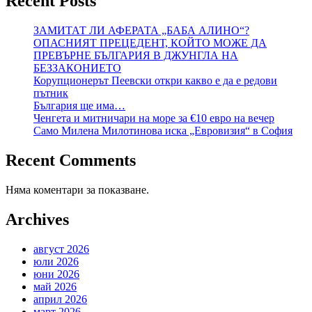
Recent Posts
ЗАМИТАТ ЛИ АФЕРАТА „БАБА АЛИНО“?
ОПАСНИЯТ ПРЕЦЕДЕНТ, КОЙТО МОЖЕ ДА
ПРЕВЪРНЕ БЪЛГАРИЯ В ДЖУНГЛА НА
БЕЗЗАКОНИЕТО
Корупционерът Пеевски откри какво е да е редови
пътник
България ще има…
Ченгета и митничари на море за €10 евро на вечер
Само Милена Милотинова иска „Евровизия“ в София
Recent Comments
Няма коментари за показване.
Archives
август 2026
юли 2026
юни 2026
май 2026
април 2026
март 2026