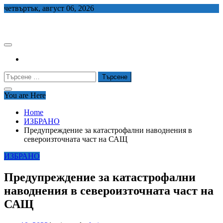
Skip
четвъртък, август 06, 2026
to
СЕДЕМ БГ
content
Търсене
за:
You are Here
Home
ИЗБРАНО
Предупреждение за катастрофални наводнения в
североизточната част на САЩ
ИЗБРАНО
Предупреждение за катастрофални
наводнения в североизточната част на
САЩ