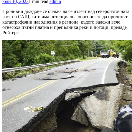
юли 10, 2023
1 min read
admin
Проливни дъждове се очаква да се излеят над североизточната
част на САЩ, като има потенциална опасност те да причинят
катастрофални наводнения в региона, където валежи вече
отнесоха пътни платна и препълниха реки и потоци, предаде
Ройтерс.