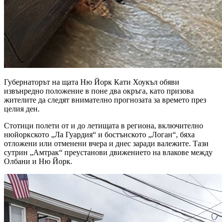
Губернаторът на щата Ню Йорк Кати Хоукъл обяви
извънредно положение в поне два окръга, като призова
жителите да следят внимателно прогнозата за времето през
целия ден.
Стотици полети от и до летищата в региона, включително
нюйоркското „Ла Гуардия“ и бостънското „Логан“, бяха
отложени или отменени вчера и днес заради валежите. Тази
сутрин „Амтрак“ преустанови движението на влакове между
Олбани и Ню Йорк.