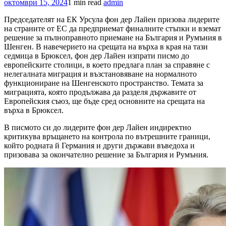
октомври 15, 2024
1 min read
admin
Председателят на ЕК Урсула фон дер Лайен призова лидерите
на страните от ЕС да предприемат финалните стъпки и вземат
решение за пълноправното приемане на България и Румъния в
Шенген. В навечерието на срещата на върха в края на тази
седмица в Брюксел, фон дер Лайен изпрати писмо до
европейските столици, в което предлага план за справяне с
нелегалната миграция и възстановяване на нормалното
функциониране на Шенгенското пространство. Темата за
миграцията, която продължава да разделя държавите от
Европейския съюз, ще бъде сред основните на срещата на
върха в Брюксел.
В писмото си до лидерите фон дер Лайен индиректно
критикува връщането на контрола по вътрешните граници,
който родната й Германия и други държави въведоха и
призовава за окончателно решение за България и Румъния.