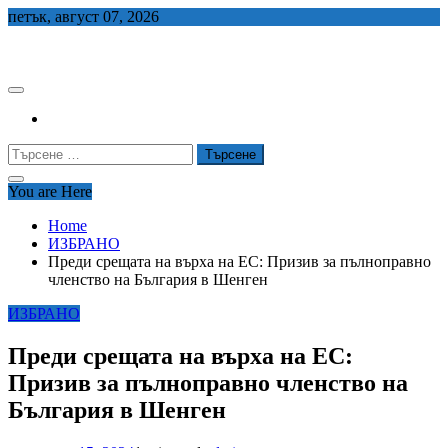
Skip
петък, август 07, 2026
to
СЕДЕМ БГ
content
Търсене
за:
You are Here
Home
ИЗБРАНО
Преди срещата на върха на ЕС: Призив за пълноправно
членство на България в Шенген
ИЗБРАНО
Преди срещата на върха на ЕС:
Призив за пълноправно членство на
България в Шенген