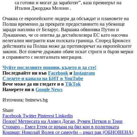
са готови и могат да заработят”, каза премиерът на
Италия Джорджа Мелони .
Очаква се европейските лидери да обсъждат и плановете на
Полша временно да прекрати предоставянето на убежище
заради наплива от Беларус. Варшава обвинява Путин и
Лукашенко, че се опитва да дестабилизира ЕС като насочва
нелегални мигранти към полската граница. Според Брюксел
действията на Полша може да противоречат на европейските
закони. Все повече държави обаче искат строги и бързи мерки
в справянето с нелегалната миграция.
Чуйте последните новини, където и да сте!
Последвайте ни във
Facebook
и
Instagram
Следете и канала на БНТ в YouTube
Вече може да ни гледате и в
TikTok
Намерете ни в
Google News
Източник: bntnews.bg
Share
Facebook
Twitter
Pinterest
Linkedin
Навигация
Позор! Метресата на Ахмед Доган, Румен Петков и Тони
Стораро – Емел Етем се връща на бял кон в политиката
Кошмар: Николай Волев се самоуби – имал рак (ОБНОВЕНА)