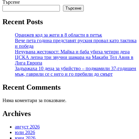
Търсене
Търсене
Recent Posts
Оранжев код за жеги в 8 области в петък
Вече пета година представят руския провал като тактика
и победа
Нечувана жестокост: Майка и баба убиха четири деца
ЦСКА лепна три звучни шамара на Макаби Тел Авив в
Лига Европа
Задържаха 10 деца за убийство – подмамили 37-годишен
мъж, гаврили се с него и го пребили до смърт
Recent Comments
Няма коментари за показване.
Archives
август 2026
юли 2026
юни 2026