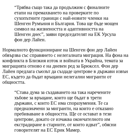
“Трябва също така да продължим с финалните
етапи на премахването на проверките по
сухопътните граници с най-новите членки на
Шенген Румъния и България. Това ще бъде мощен
символ на жизнеността и адаптивността на
Шенген днес”, заяви председателят на ЕК Урсула
фон дер Лайен.
Нормалното функциониране на Шенген фон дер Лайен
обвързва със справянето с нелегалната миграция. На фона на
конфликта в Близкия изток и войната в Украйна, темата за
миграцията отново е на дневен ред за Брюксел. Фон дер
Лайен предлага съюзът да създаде центрове в държави извън
ЕС, където да бъдат връщани нелегални мигранти от
общността.
“Става дума за създаването на така наречените
хъбове за връщане, които ще бъдат в трети
държави, с които ЕС има споразумения. Те са
предназначени за мигранти, на които е отказано
пребиваване в общността. Ще се остават в тези
центрове, докато се изчаква окончателното им
екстрадиране в старните, от които идват”, обясни
говорителят на ЕС Ерик Мамер.