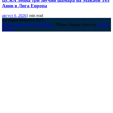
ЦСКА лепна три звучни шамара на Макаби Тел
Авив в Лига Европа
август 6, 2026
1 min read
All Rights Reserved 2021.
Proudly powered by WordPress
|
Theme: Engage News by
Candid
Themes
.