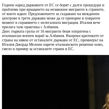
Години наред държавите от ЕС се борят с дълги процедури и
проблеми при връщането на незаконни мигранти в страните,
от които идват. Предложението за създаване на междинни
центрове в трети държави може да се превърне в повратен
момент в справянето с нелегалната миграция. Италия вече
прилага тази практика с Албания.
Днес първата група от 16 мигранти беше изпратена с
италиански военен кораб за Албания. Въпреки критиките от
страна на някои от останалите държави от ЕС, премиерът на
Италия Джорда Мелони нарече италианското решение ново,
смело и пример за останалите страни в ЕС.