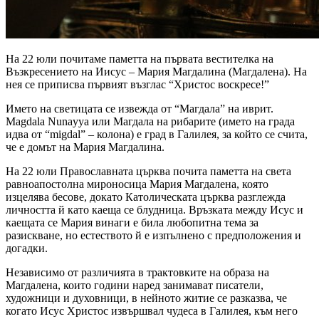
На 22 юли почитаме паметта на първата вестителка на
Възкресението на Иисус – Мария Магдалина (Магдалена). На
нея се приписва първият възглас “Христос воскресе!”
Името на светицата се извежда от “Магдала” на иврит.
Magdala Nunayya или Магдала на рибарите (името на града
идва от “migdal” – колона) е град в Галилея, за който се счита,
че е домът на Мария Магдалина.
На 22 юли Православната църква почита паметта на света
равноапостолна мироносица Мария Магдалeна, която
изцелява бесове, докато Католическата църква разглежда
личността й като каеща се блудница. Връзката между Исус и
каещата се Мария винаги е била любопитна тема за
разискване, но естеството й е изпълнено с предположения и
догадки.
Независимо от различията в трактовките на образа на
Магдалена, които години наред занимават писатели,
художници и духовници, в нейното житие се разказва, че
когато Исус Христос извършвал чудеса в Галилея, към него