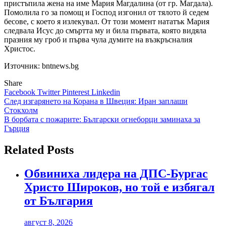
пристъпила жена на име Мария Магдалина (от гр. Магдала).
Помолила го за помощ и Господ изгонил от тялото й седем
бесове, с което я излекувал. От този момент нататък Мария
следвала Исус до смъртта му и била първата, която видяла
празния му гроб и първа чула думите на възкръсналия
Христос.
Източник: bntnews.bg
Share
Facebook
Twitter
Pinterest
Linkedin
Навигация
След изгарянето на Корана в Швеция: Иран заплаши
Стокхолм
В борбата с пожарите: Български огнеборци заминаха за
Гърция
Related Posts
Обвиниха лидера на ДПС-Бургас
Христо Широков, но той е избягал
от България
август 8, 2026