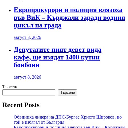
Европрокурори и полиция влязоха
във ВиК – Кърджали заради водния
цикъл на града
август 8, 2026
Депутатите пият девет вида
кафе, ще изядат 1400 кутии
бонбони
август 8, 2026
Търсене
Търсене
Recent Posts
Обвиниха лидера на ДПС-Бургас Христо Широков, но
той е избягал от България
Европрокурори и полиция влязоха във ВиК – Кърджали