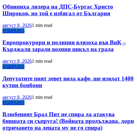
Обвиниха лидера на ДПС-Бургас Христо
Широков, но той е избягал от България
август 8, 2026
1 min read
ИЗБРАНО
Европрокурори и полиция влязоха във ВиК –
Кърджали заради водния цикъл на града
август 8, 2026
1 min read
ИЗБРАНО
Депутатите пият девет вида кафе, ще изядат 1400
кутии бонбони
август 8, 2026
1 min read
ИЗБРАНО
Влюбеният Брад Пит не спира да атакува
бившата си съпруга! (Войната продължава, дори
отричането на децата му не го спира)