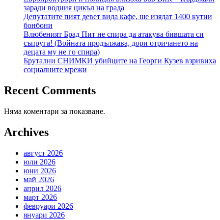
заради водния цикъл на града
Депутатите пият девет вида кафе, ще изядат 1400 кутии
бонбони
Влюбеният Брад Пит не спира да атакува бившата си
съпруга! (Войната продължава, дори отричането на
децата му не го спира)
Брутални СНИМКИ убийците на Георги Кузев взривиха
социалните мрежи
Recent Comments
Няма коментари за показване.
Archives
август 2026
юли 2026
юни 2026
май 2026
април 2026
март 2026
февруари 2026
януари 2026