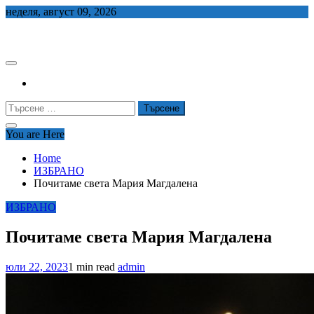
Skip
неделя, август 09, 2026
to
СЕДЕМ БГ
content
Търсене
за:
You are Here
Home
ИЗБРАНО
Почитаме света Мария Магдалена
ИЗБРАНО
Почитаме света Мария Магдалена
юли 22, 2023
1 min read
admin