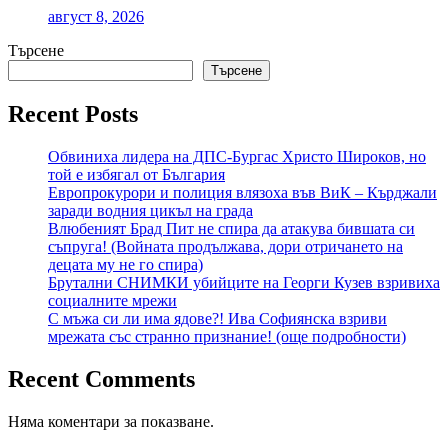
август 8, 2026
Търсене
Търсене
Recent Posts
Обвиниха лидера на ДПС-Бургас Христо Широков, но
той е избягал от България
Европрокурори и полиция влязоха във ВиК – Кърджали
заради водния цикъл на града
Влюбеният Брад Пит не спира да атакува бившата си
съпруга! (Войната продължава, дори отричането на
децата му не го спира)
Брутални СНИМКИ убийците на Георги Кузев взривиха
социалните мрежи
С мъжа си ли има ядове?! Ива Софиянска взриви
мрежата със странно признание! (още подробности)
Recent Comments
Няма коментари за показване.