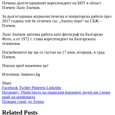
Почина дългогодишният кореспондент на БНТ в област
Плевен Лало Златков.
За дългогодишна журналистическа и операторска работа през
2017 година той бе отличен със „Златно перо“ на СБЖ –
Плевен.
Лало Златков започва работа като фотограф на Българско
Фото, а от 1972 г. става кореспондент на Българската
телевизия.
Погребението му ще се състои на 17 юни, вторник, в град
Плевен.
Поклон пред паметта му!
Източник: bntnews.bg
Share
Facebook
Twitter
Pinterest
Linkedin
Навигация
Нетаняху: Убийството на иранския върховен лидер ще сложи
край на конфликта
Пожари горят до Атина
Related Posts