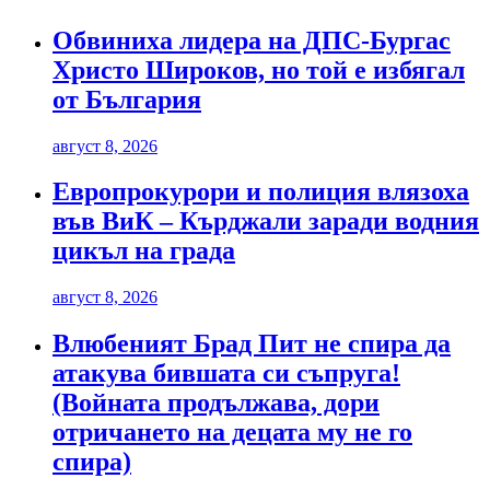
Обвиниха лидера на ДПС-Бургас
Христо Широков, но той е избягал
от България
август 8, 2026
Европрокурори и полиция влязоха
във ВиК – Кърджали заради водния
цикъл на града
август 8, 2026
Влюбеният Брад Пит не спира да
атакува бившата си съпруга!
(Войната продължава, дори
отричането на децата му не го
спира)