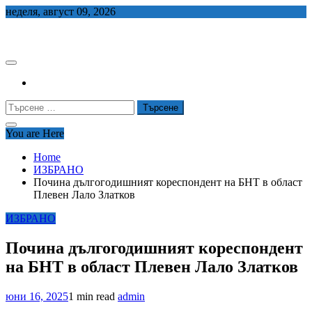
Skip
неделя, август 09, 2026
to
СЕДЕМ БГ
content
Търсене
за:
You are Here
Home
ИЗБРАНО
Почина дългогодишният кореспондент на БНТ в област
Плевен Лало Златков
ИЗБРАНО
Почина дългогодишният кореспондент
на БНТ в област Плевен Лало Златков
юни 16, 2025
1 min read
admin