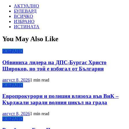
АКТУАЛНО
БУЛЕВАРД
ВСИЧКО
ИЗБРАНО
ИСТИНАТА
You May Also Like
ИЗБРАНО
Обвиниха лидера на ДПС-Бургас Христо
Широков, но той е избягал от България
август 8, 2026
1 min read
ИЗБРАНО
Европрокурори и полиция влязоха във ВиК –
Кърджали заради водния цикъл на града
август 8, 2026
1 min read
ИЗБРАНО