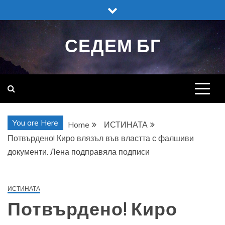
Skip
to
content
СЕДЕМ БГ
You are Here
Home
ИСТИНАТА
Потвърдено! Киро влязъл във властта с фалшиви
документи. Лена подправяла подписи
ИСТИНАТА
Потвърдено! Киро