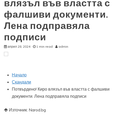
влязъл във властта с
фалшиви документи.
Лена подправяла
подписи
април 28, 2024
1 min read
admin
Начало
Скандали
Потвърдено! Киро влязъл във властта с фалшиви
документи. Лена подправяла подписи
Източник: Narod.bg