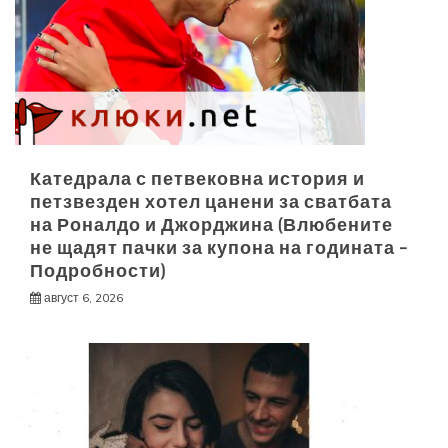
Катедрала с петвековна история и
петзвезден хотел цанени за сватбата
на Роналдо и Джорджина (Влюбените
не щадят пачки за купона на годината –
Подробности)
август 6, 2026