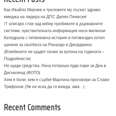
Как Ивайло Мирчев и троловете му лъскат здраво
имиджа на лидера на ДПС Делян Пеевски!
IT олигарх стои зад кибер пробивите в държавните
системи, чувствителната информация носи милиони
Катедрала с петвековна история и петзвезден хотел
цанени за сватбата на Роналдо и Джорджина
(Влюбените не щадят пачки за купона на годината –
Подробности)
Не щади средства: Лена потроши луди пари за Деа в
Дисниленд (ФОТО)
Хем я боли, хем я сърби! Мартина проговори за Слави
Трифонов (Уж не иска да го вижда, ама …)
Recent Comments