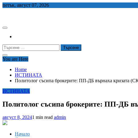
Skip
петък, август 07, 2026
to
СЕДЕМ БГ
content
Търсене
за:
You are Here
Home
ИСТИНАТА
Политолог съсипа брокерите: ПП-ДБ върнаха кризат
ИСТИНАТА
Политолог съсипа брокерите: ПП-ДБ
август 8, 2024
1 min read
admin
Начало