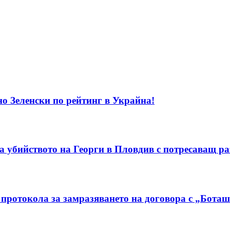
о Зеленски по рейтинг в Украйна!
а убийството на Георги в Пловдив с потресаващ ра
протокола за замразяването на договора с „Бота