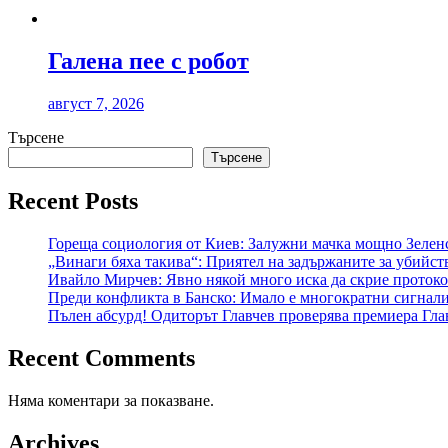
Галена пее с робот
август 7, 2026
Търсене
Търсене
Recent Posts
Гореща социология от Киев: Залужни мачка мощно Зеленс
„Винаги бяха такива“: Приятел на задържаните за убийст
Ивайло Мирчев: Явно някой много иска да скрие протокол
Преди конфликта в Банско: Имало е многократни сигнал
Пълен абсурд! Одиторът Главчев проверява премиера Гла
Recent Comments
Няма коментари за показване.
Archives