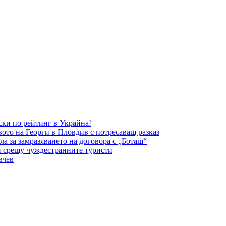
ки по рейтинг в Украйна!
вото на Георги в Пловдив с потресаващ разказ
а за замразяването на договора с „Боташ“
и срещу чуждестранните туристи
вчев