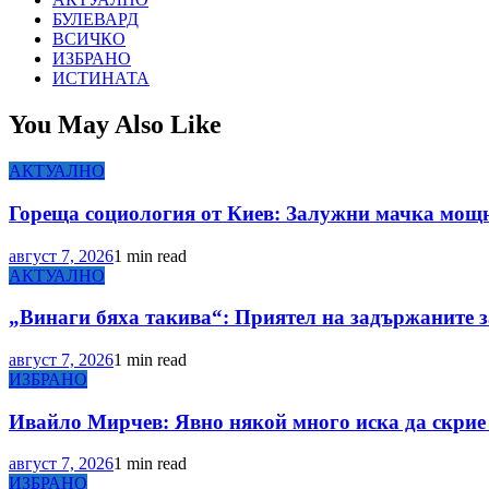
БУЛЕВАРД
ВСИЧКО
ИЗБРАНО
ИСТИНАТА
You May Also Like
АКТУАЛНО
Гореща социология от Киев: Залужни мачка мощн
август 7, 2026
1 min read
АКТУАЛНО
„Винаги бяха такива“: Приятел на задържаните з
август 7, 2026
1 min read
ИЗБРАНО
Ивайло Мирчев: Явно някой много иска да скрие 
август 7, 2026
1 min read
ИЗБРАНО