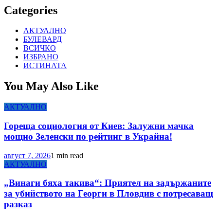
Categories
АКТУАЛНО
БУЛЕВАРД
ВСИЧКО
ИЗБРАНО
ИСТИНАТА
You May Also Like
АКТУАЛНО
Гореща социология от Киев: Залужни мачка
мощно Зеленски по рейтинг в Украйна!
август 7, 2026
1 min read
АКТУАЛНО
„Винаги бяха такива“: Приятел на задържаните
за убийството на Георги в Пловдив с потресаващ
разказ