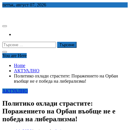
Skip
петък, август 07, 2026
to
СЕДЕМ БГ
content
Търсене
за:
You are Here
Home
АКТУАЛНО
Политико охлади страстите: Поражението на Орбан
въобще не е победа на либерализма!
АКТУАЛНО
Политико охлади страстите:
Поражението на Орбан въобще не е
победа на либерализма!