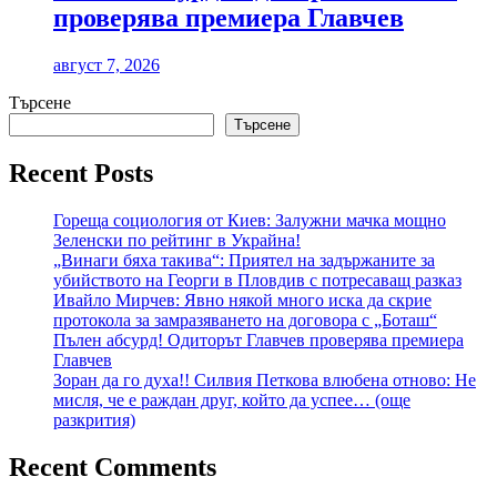
проверява премиера Главчев
август 7, 2026
Търсене
Търсене
Recent Posts
Гореща социология от Киев: Залужни мачка мощно
Зеленски по рейтинг в Украйна!
„Винаги бяха такива“: Приятел на задържаните за
убийството на Георги в Пловдив с потресаващ разказ
Ивайло Мирчев: Явно някой много иска да скрие
протокола за замразяването на договора с „Боташ“
Пълен абсурд! Одиторът Главчев проверява премиера
Главчев
Зоран да го духа!! Силвия Петкова влюбена отново: Не
мисля, че е раждан друг, който да успее… (още
разкрития)
Recent Comments