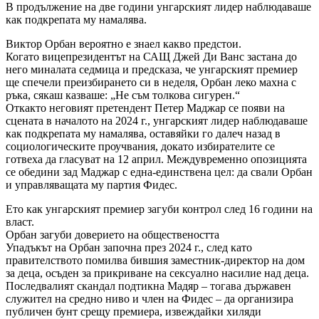
В продължение на две години унгарският лидер наблюдаваше
как подкрепата му намалява.
Виктор Орбан вероятно е знаел какво предстои.
Когато вицепрезидентът на САЩ Джей Ди Ванс застана до
него миналата седмица и предсказа, че унгарският премиер
ще спечели преизбирането си в неделя, Орбан леко махна с
ръка, сякаш казваше: „Не съм толкова сигурен.“
Откакто неговият претендент Петер Маджар се появи на
сцената в началото на 2024 г., унгарският лидер наблюдаваше
как подкрепата му намалява, оставяйки го далеч назад в
социологическите проучвания, докато избирателите се
готвеха да гласуват на 12 април. Междувременно опозицията
се обедини зад Маджар с една-единствена цел: да свали Орбан
и управляващата му партия Фидес.
Ето как унгарският премиер загуби контрол след 16 години на
власт.
Орбан загуби доверието на обществеността
Упадъкът на Орбан започна през 2024 г., след като
правителството помилва бившия заместник-директор на дом
за деца, осъден за прикриване на сексуално насилие над деца.
Последвалият скандал подтикна Мадяр – тогава държавен
служител на средно ниво и член на Фидес – да организира
публичен бунт срещу премиера, извеждайки хиляди