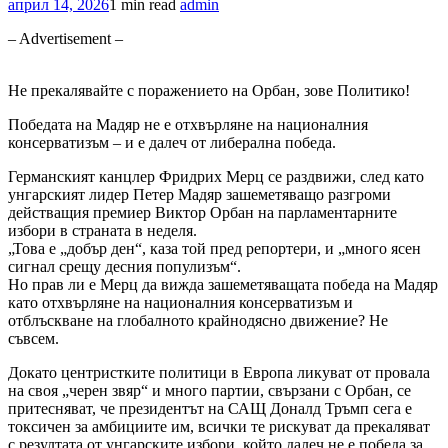
април 14, 2026
1 min read
admin
– Advertisement –
Не прекалявайте с поражението на Орбан, зове Политико!
Победата на Мадяр не е отхвърляне на националния
консерватизъм – и е далеч от либерална победа.
Германският канцлер Фридрих Мерц се раздвижи, след като
унгарският лидер Петер Мадяр зашеметяващо разгроми
действащия премиер Виктор Орбан на парламентарните
избори в страната в неделя.
„Това е „добър ден“, каза той пред репортери, и „много ясен
сигнал срещу десния популизъм“.
Но прав ли е Мерц да вижда зашеметяващата победа на Мадяр
като отхвърляне на националния консерватизъм и
отблъскване на глобалното крайнодясно движение? Не
съвсем.
Докато центристките политици в Европа ликуват от провала
на своя „черен звяр“ и много партии, свързани с Орбан, се
притесняват, че президентът на САЩ Доналд Тръмп сега е
токсичен за амбициите им, всички те рискуват да прекаляват
с резултата от унгарските избори, който далеч не е победа за