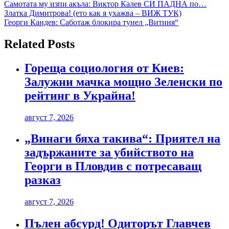
Навигация
Самотата му изпи акъла: Виктор Калев СИ ПАДНА по…
Златка Димитрова! (ето как я ухажва – ВИЖ ТУК)
Георги Кандев: Саботаж блокира тунел „Витиня“
Related Posts
Гореща социология от Киев:
Залужни мачка мощно Зеленски по
рейтинг в Украйна!
август 7, 2026
„Винаги бяха такива“: Приятел на
задържаните за убийството на
Георги в Пловдив с потресаващ
разказ
август 7, 2026
Пълен абсурд! Одиторът Главчев