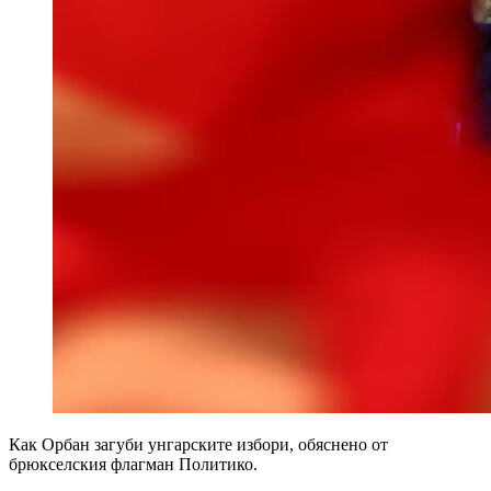
Как Орбан загуби унгарските избори, обяснено от
брюкселския флагман Политико.