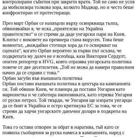
контролирани събития при закрити врати. Той не само не успя
да мобилизира толкова хора, колкото Маджар, но и често беше
конфронтиран от протестиращи.
През март Орбан се нахвърли върху освиркваща тълпа,
обвинявайки я, че иска „приятелско на Украйна
правителство“ и се стреми да даде унгарски пари на Киев.
Клипът с виковете на премиера стана вирусен. Това беше
моментът, „виждайки стотици хора да го освиркват на
сцената“, когато Орбан вероятно за първи път осъзна, че
подкрепата му далеч не е всеобща, каза Виктория Сердулт,
опитен репортер в HVG, която отразява унгарската политика
повече от две десетилетия. „Той не можа да намери правилния
начин да се справи с това.“
Орбан загуби във външната политика
Орбан постави външната политика в центъра на кампанията
си. Той обвини Киев, че планира да постави Унгария като
марионетка и че саботира икономиката, като отрязва Унгария
от руски петрол. Той твърди, че Унгария ще изпрати унгарци
да се бият в Украйна и остро критикува ЕС за това, че се
стреми да харчи унгарските данъчни долари в подкрепа на
Киев.
Това го остави отворен за обрат в наратива, тъй като се
появиха съобщения за руска намеса в кампанията, наред с