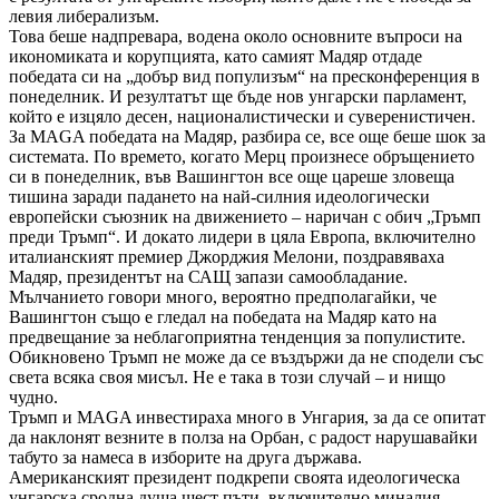
левия либерализъм.
Това беше надпревара, водена около основните въпроси на
икономиката и корупцията, като самият Мадяр отдаде
победата си на „добър вид популизъм“ на пресконференция в
понеделник. И резултатът ще бъде нов унгарски парламент,
който е изцяло десен, националистически и суверенистичен.
За MAGA победата на Мадяр, разбира се, все още беше шок за
системата. По времето, когато Мерц произнесе обръщението
си в понеделник, във Вашингтон все още цареше зловеща
тишина заради падането на най-силния идеологически
европейски съюзник на движението – наричан с обич „Тръмп
преди Тръмп“. И докато лидери в цяла Европа, включително
италианският премиер Джорджия Мелони, поздравяваха
Мадяр, президентът на САЩ запази самообладание.
Мълчанието говори много, вероятно предполагайки, че
Вашингтон също е гледал на победата на Мадяр като на
предвещание за неблагоприятна тенденция за популистите.
Обикновено Тръмп не може да се въздържи да не сподели със
света всяка своя мисъл. Не е така в този случай – и нищо
чудно.
Тръмп и MAGA инвестираха много в Унгария, за да се опитат
да наклонят везните в полза на Орбан, с радост нарушавайки
табуто за намеса в изборите на друга държава.
Американският президент подкрепи своята идеологическа
унгарска сродна душа шест пъти, включително миналия