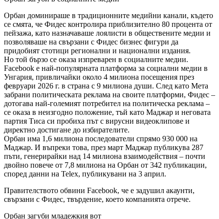
Орбан доминираше в традиционните медийни канали, където
се смята, че Фидес контролира приблизително 80 процента от
пейзажа, като назначаваше лоялисти в обществените медии и
позволяваше на свързани с Фидес бизнес фигури да
придобият стотици регионални и национални издания.
Но той бързо се оказа изпреварен в социалните медии.
Facebook е най-популярната платформа за социални медии в
Унгария, привличайки около 4 милиона посещения през
февруари 2026 г. в страна с 9 милиона души. След като Мета
забрани политическата реклама на своите платформи, Фидес –
дотогава най-големият потребител на политическа реклама –
се оказа в неизгодно положение, тъй като Маджар и неговата
партия Тиса си пробиха път с вирусни видеоклипове и
директно достигане до избирателите.
Орбан има 1,6 милиона последователи спрямо 930 000 на
Маджар. И въпреки това, през март Маджар публикува 287
пъти, генерирайки над 14 милиона взаимодействия – почти
двойно повече от 7,8 милиона на Орбан от 342 публикации,
според данни на Telex, публикувани на 3 април.
Правителството обвини Facebook, че е задушил акаунти,
свързани с Фидес, твърдение, което компанията отрече.
Орбан загуби младежкия вот