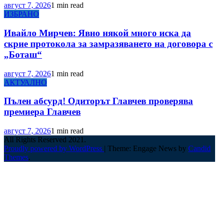
август 7, 2026
1 min read
ИЗБРАНО
Ивайло Мирчев: Явно някой много иска да
скрие протокола за замразяването на договора с
„Боташ“
август 7, 2026
1 min read
АКТУАЛНО
Пълен абсурд! Одиторът Главчев проверява
премиера Главчев
август 7, 2026
1 min read
All Rights Reserved 2021.
Proudly powered by WordPress
|
Theme: Engage News by
Candid
Themes
.