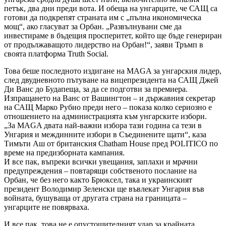
петък, два дни преди вота. И обеща на унгарците, че САЩ са
готови да подкрепят страната им с „пълна икономическа
мощ“, ако гласуват за Орбан. „Развълнувани сме да
инвестираме в бъдещия просперитет, който ще бъде генериран
от продължаващото лидерство на Орбан!“, заяви Тръмп в
своята платформа Truth Social.
Това беше последното издигане на MAGA за унгарския лидер,
след двудневното пътуване на вицепрезидента на САЩ Джей
Ди Ванс до Будапеща, за да се подготви за премиера.
Изпращането на Ванс от Вашингтон – и държавния секретар
на САЩ Марко Рубио преди него – показа колко сериозно е
отношението на администрацията към унгарските избори.
„За MAGA двата най-важни избора тази година са тези в
Унгария и междинните избори в Съединените щати“, каза
Тимъти Аш от британския Chatham House пред POLITICO по
време на предизборната кампания.
И все пак, въпреки всички увещания, заплахи и мрачни
предупреждения – повтарящи собственото послание на
Орбан, че без него както Брюксел, така и украинският
президент Володимир Зеленски ще въвлекат Унгария във
войната, бушуваща от другата страна на границата –
унгарците не повярваха.
И все пак, това не е опустошителният удар за крайната