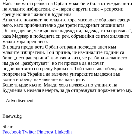
Най-голямата грешка на Орбан може би е била отчуждаването
на младите избиратели, с – наред с други неща – репресии
срещу нощния живот в Будапеща.
Анкетите показват, че младите хора масово се обръщат срещу
него, като приблизително две трети подкрепят опозицията.
„Благодаря ви, че върнахте надеждата, надеждата за промяна“,
каза Маджар в победната си реч, обръщайки се към хилядите
млади хора пред него.
В нощта преди вота Орбан отправи последен апел към
младите избиратели. Той призна, че изминалите години са
били „несправедливи“ към тях и каза, че разбира желанието
им да се „разбунтуват“, но ги призова да насочат
недоволството си срещу Брюксел. Той също така обеща да
попречи на Украйна да въвлича унгарските младежи във
война и обеща намаляване на данъците.
Беше твърде късно. Млади хора излязоха по улиците на
Будапеща в неделя вечерта, за да отпразнуват поражението му.
– Advertisement –
Bnews.bg
Share
Facebook
Twitter
Pinterest
Linkedin