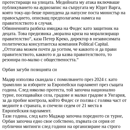
протестиращи на улицата. Медийната му атака включваше
публикуването на аудиозапис на съпругата му Юдит Варга,
която току-що беше принудена да напусне поста министър на
правосъдието, описващ предполагаема намеса на
правителството в случая.
Обвиненията разбиха имиджа на Фидес като защитник на
децата. Това предизвика „морална криза на морализиращо
правителство“, каза Петер Креко, директор в независимата
политическа консултантска компания Political Capital.
„Оттогава можем почти да усетим, че каквото и да прави
правителството, каквото и да казва правителството, то
резонира по-малко с обществеността.“
Орбан загуби позицията си
Мадяр използва скандала с помилването през 2024 г. като
трамплин за изборите за Европейски парламент през същата
година. След няколко протеста, той започна национално
турне, посещавайки села, градове и малки градове в Унгария,
за да пробие контрола, който Фидес се ползва с голяма част от
медиите в страната, и спечели седем от 21 места в
Европейския парламент.
Тази година, след като Маджар започна поредното си турне,
Орбан започна едно свое собствено, първата си серия от
публични митинги след години на организиране на строго