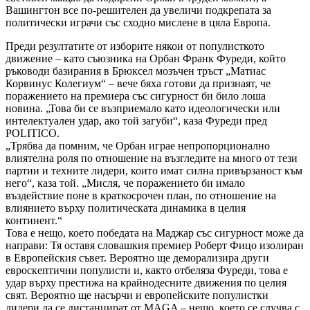
Вашингтон все по-решителен да увеличи подкрепата за
политически играчи със сходно мислене в цяла Европа.
Преди резултатите от изборите някои от популисткото
движение – като съюзника на Орбан Франк Фуреди, който
ръководи базирания в Брюксел мозъчен тръст „Матиас
Корвинус Колегиум“ – вече бяха готови да признаят, че
поражението на премиера със сигурност би било лоша
новина. „Това би се възприемало като идеологически или
интелектуален удар, ако той загуби“, каза Фуреди пред
POLITICO.
„Трябва да помним, че Орбан играе непропорционално
влиятелна роля по отношение на възгледите на много от тези
партии и техните лидери, които имат силна привързаност към
него“, каза той. „Мисля, че поражението би имало
въздействие поне в краткосрочен план, по отношение на
влиянието върху политическата динамика в целия
континент.“
Това е нещо, което победата на Маджар със сигурност може да
направи: Тя оставя словашкия премиер Роберт Фицо изолиран
в Европейския съвет. Вероятно ще деморализира други
евроскептични популисти и, както отбеляза Фуреди, това е
удар върху престижа на крайнодесните движения по целия
свят. Вероятно ще насърчи и европейските популистки
лидери да се дистанцират от MAGA – нещо, което се случва с