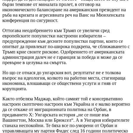
бързи темпове от миналата пролет, в отговор на
икономическото балансиране на американския президент на
ръба на кризата и агресивната реч на Ванс на Мюнхенската
конференция по сигурност.
Оттогава неодобрението към Тръмп се увеличи сред
европейските популистки настроени избиратели –
предупреждение към десните популистки партии, които се
опитват да привлекат по-широка подкрепа, че сближаването с
Тръмп крие своите рискове. Одобрението от американската
администрация далеч не е гаранция за победа и може да се
превърне в целувка на смъртта.
Но що се отнася до унгарския вот, резултатът не е толкова
въпрос на идеология, колкото на работни места, стагнираща
икономика, влошаващи се обществени услуги и гняв от
корупцията.
Както отбеляза Маджар, който самият той е консервативно
настроен скептично настроен към Украйна и е малко вероятно
да се откаже от миграционната политика на Орбан, в
предаването X: Унгарската история „не се пише във
Вашингтон, Москва или Брюксел“. А в Унгария избирателите
станаха неспокойни. Те бяха все по-уморени от Орбан и
управляващата му партия Фидес след 16 години политическо