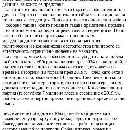
десница, за който се представя.
Политиците и журналистите често бързат да обявят едни или
други избори за начало на широка и трайна транснационална
политическа тенденция. Понякога това е вярно и едни избори
– особено такива, които показват такава драматична промяна
– наистина могат да бъдат определящи за тенденциите. Но по-
често изборите не се придържат стриктно към
международните тенденции, а отразяват местните
политически и икономически обстоятелства или просто са
естественото, ограничено люлеене на махалото.
Последното, може би, е обяснението за убедителната победа
на британската Лейбъристка партия през 2024 г. – която дойде
въпреки спечелването на по-малко гласове, отколкото по
време на изборния им поразия през 2019 г. – след като бяха в
опозиция в продължение на 14 години. Това беше по-скоро
отхвърляне на консерваторите, отколкото на консерватизъм;
доказателство за дивата непопулярност на Консервативната
партия (те загубиха 7 милиона гласа в сравнение с 2019 г.),
тъй като самата партия призна, че е пропиляла времето си на
власт.
Без съмнение победата на Мадяр ще се възприема като
символичен удар върху популизма, вероятно дори повече
благодарение на масовите усилия на крайната десница в
световен мащаб да подкрепи Орбан в труден момент, а