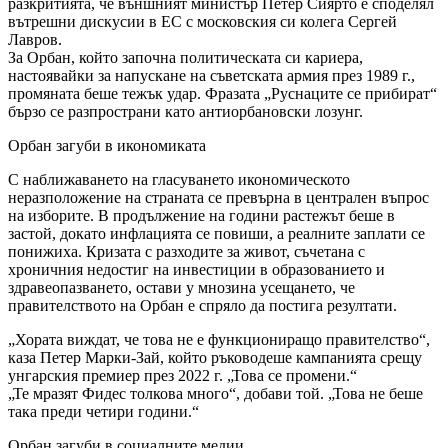
разкритията, че външният министър Петер Сиярто е споделял
вътрешни дискусии в ЕС с московския си колега Сергей
Лавров.
За Орбан, който започна политическата си кариера,
настоявайки за напускане на съветската армия през 1989 г.,
промяната беше тежък удар. Фразата „Руснаците се прибират“
бързо се разпространи като антиорбановски лозунг.
Орбан загуби в икономиката
С наближаването на гласуването икономическото
неразположение на страната се превърна в централен въпрос
на изборите. В продължение на години растежът беше в
застой, докато инфлацията се повиши, а реалните заплати се
понижиха. Кризата с разходите за живот, съчетана с
хроничния недостиг на инвестиции в образованието и
здравеопазването, остави у мнозина усещането, че
правителството на Орбан е спряло да постига резултати.
„Хората виждат, че това не е функциониращо правителство“,
каза Петер Марки-Зай, който ръководеше кампанията срещу
унгарския премиер през 2022 г. „Това се промени.“
„Те мразят Фидес толкова много“, добави той. „Това не беше
така преди четири години.“
Орбан загуби в социалните медии