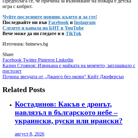
Предполага се, че причина за възникване на пожара е детска
игра с кибрит.
Чуйте последните новини, където и да сте!
Последвайте ни във
Facebook
и
Instagram
Следете и канала на БНТ в YouTube
Вече може да ни гледате и в
TikTok
Източник: bntnews.bg
Share
Facebook
Twitter
Pinterest
Linkedin
Навигация
Калин Стоянов: Извикана е майката на момчето, заплашвало с
пистолет
Почина звездата от „Джанго без окови“ Кийт Джеферсън
Related Posts
Костадинов: Какъв е дронът,
навлязъл в българското небе –
украински, руски или ирански?
август 8, 2026