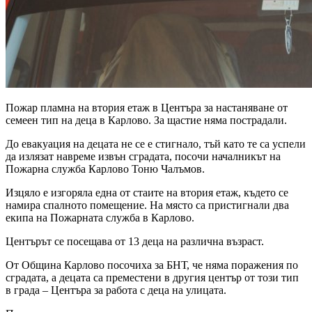
Пожар пламна на втория етаж в Центъра за настаняване от
семеен тип на деца в Карлово. За щастие няма пострадали.
До евакуация на децата не се е стигнало, тъй като те са успели
да излязат навреме извън сградата, посочи началникът на
Пожарна служба Карлово Тоню Чалъмов.
Изцяло е изгоряла една от стаите на втория етаж, където се
намира спалното помещение. На място са пристигнали два
екипа на Пожарната служба в Карлово.
Центърът се посещава от 13 деца на различна възраст.
От Община Карлово посочиха за БНТ, че няма поражения по
сградата, а децата са преместени в другия център от този тип
в града – Центъра за работа с деца на улицата.