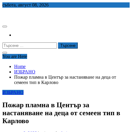
Skip
събота, август 08, 2026
to
СЕДЕМ БГ
content
Търсене
за:
You are Here
Home
ИЗБРАНО
Пожар пламна в Център за настаняване на деца от
семеен тип в Карлово
ИЗБРАНО
Пожар пламна в Център за
настаняване на деца от семеен тип в
Карлово