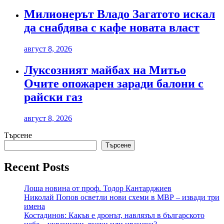
Милионерът Владо Загатото искал
да снабдява с кафе новата власт
август 8, 2026
Луксозният майбах на Митьо
Очите опожарен заради балони с
райски газ
август 8, 2026
Търсене
Търсене
Recent Posts
Лоша новина от проф. Тодор Кантарджиев
Николай Попов осветли нови схеми в МВР – извади три
имена
Костадинов: Какъв е дронът, навлязъл в българското