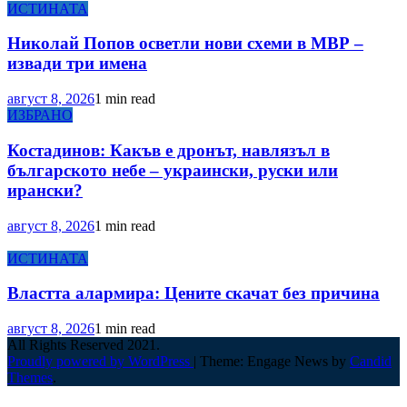
ИСТИНАТА
Николай Попов осветли нови схеми в МВР –
извади три имена
август 8, 2026
1 min read
ИЗБРАНО
Костадинов: Какъв е дронът, навлязъл в
българското небе – украински, руски или
ирански?
август 8, 2026
1 min read
ИСТИНАТА
Властта алармира: Цените скачат без причина
август 8, 2026
1 min read
All Rights Reserved 2021.
Proudly powered by WordPress
|
Theme: Engage News by
Candid
Themes
.