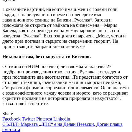
Показаните картини, на които има и жени с големи голи
гърди, са нарисувани по време на пленерите във
ваканционното селище на Баневи „Русалка“. Затова и
изложбата бе открита от майката на бизнесмена – Мария
Банева, която е председател на международния център по
изкуства „Русалка“. Експозицията е наречена „Море, четка и
длето през погледа и сърцето на съвременни творци“. На
присъстващите направи впечатление, че
Николай е сам, без съпругата си Евгения.
От екипа на НИМ посочват, че изложбата включва 27
подбрани произведения от колекция „Русалка“, създадени
през последните две десетилетия. „Те представят богатство от
стилове и техники, съчетавайки магични морски пейзажи,
абстрактни форми и сюрреалистични елементи. Основна тема
е взаимодействието между човека и морето, като се разкриват
скритите послания на историята природата и изкуството“,
казват още експертите.
Share
Facebook
Twitter
Pinterest
Linkedin
Навигация
СЪДЪТ: Марката „ДПС“ е на Делян Пеевски, Доган плаща
сметката