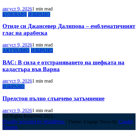
август 9, 2026
1 min read
БУЛЕВАРД
ИЗБРАНО
Отиде си Джансевер Далипова – емблематичният
глас на арабеска
август 9, 2026
1 min read
АКТУАЛНО
ИЗБРАНО
ВАС: В сила е отстраняването на шефката на
кадастъра във Варна
август 9, 2026
1 min read
ИЗБРАНО
Предстои пълно слънчево затъмнение
август 9, 2026
1 min read
All Rights Reserved 2021.
Proudly powered by WordPress
|
Theme: Engage News by
Candid
Themes
.