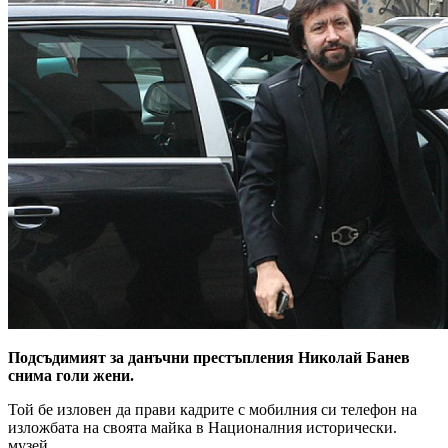
Подсъдимият за данъчни престъпления Николай Банев
снима голи жени.
Той бе изловен да прави кадрите с мобилния си телефон на
изложбата на своята майка в Националния исторически.
музей.