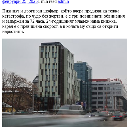
февруари 25, 2025
1 min read
admin
Пияният и дрогиран шофьор, който вчера предизвика тежка
катастрофа, по чудо без жертви, е с три повдигнати обвинения
и задържан за 72 часа. 24-годишният младеж няма книжка,
карал е с превишена скорост, а в колата му също са открити
наркотици.