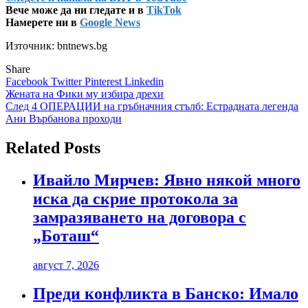
Вече може да ни гледате и в
TikTok
Намерете ни в
Google News
Източник: bntnews.bg
Share
Facebook
Twitter
Pinterest
Linkedin
Навигация
Жената на Фики му избира дрехи
След 4 ОПЕРАЦИИ на гръбначния стълб: Естрадната легенда
Ани Върбанова проходи
Related Posts
Ивайло Мирчев: Явно някой много
иска да скрие протокола за
замразяването на договора с
„Боташ“
август 7, 2026
Преди конфликта в Банско: Имало