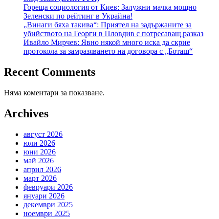
Гореща социология от Киев: Залужни мачка мощно
Зеленски по рейтинг в Украйна!
„Винаги бяха такива“: Приятел на задържаните за
убийството на Георги в Пловдив с потресаващ разказ
Ивайло Мирчев: Явно някой много иска да скрие
протокола за замразяването на договора с „Боташ“
Recent Comments
Няма коментари за показване.
Archives
август 2026
юли 2026
юни 2026
май 2026
април 2026
март 2026
февруари 2026
януари 2026
декември 2025
ноември 2025