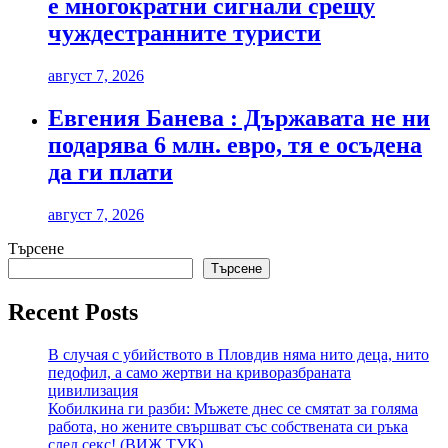
е многократни сигнали срещу
чуждестранните туристи
август 7, 2026
Евгения Банева : Държавата не ни
подарява 6 млн. евро, тя е осъдена
да ги плати
август 7, 2026
Търсене
Търсене
Recent Posts
В случая с убийството в Пловдив няма нито деца, нито
педофил, а само жертви на криворазбраната
цивилизация
Кобилкина ги разби: Мъжете днес се смятат за голяма
работа, но жените свършват със собствената си ръка
след секс! (ВИЖ ТУК)