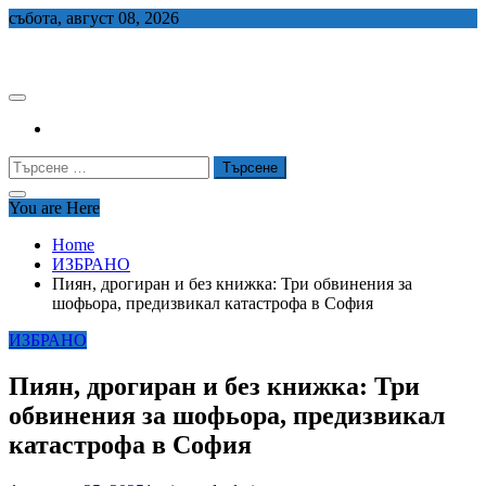
Skip
събота, август 08, 2026
to
СЕДЕМ БГ
content
Търсене
за:
You are Here
Home
ИЗБРАНО
Пиян, дрогиран и без книжка: Три обвинения за
шофьора, предизвикал катастрофа в София
ИЗБРАНО
Пиян, дрогиран и без книжка: Три
обвинения за шофьора, предизвикал
катастрофа в София