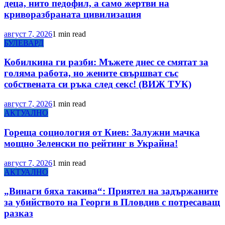
деца, нито педофил, а само жертви на
криворазбраната цивилизация
август 7, 2026
1 min read
БУЛЕВАРД
Кобилкина ги разби: Мъжете днес се смятат за
голяма работа, но жените свършват със
собствената си ръка след секс! (ВИЖ ТУК)
август 7, 2026
1 min read
АКТУАЛНО
Гореща социология от Киев: Залужни мачка
мощно Зеленски по рейтинг в Украйна!
август 7, 2026
1 min read
АКТУАЛНО
„Винаги бяха такива“: Приятел на задържаните
за убийството на Георги в Пловдив с потресаващ
разказ