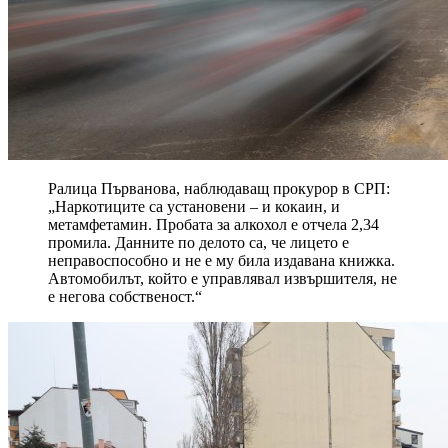
Ралица Първанова, наблюдаващ прокурор в СРП:
„Наркотиците са установени – и кокаин, и
метамфетамин. Пробата за алкохол е отчела 2,34
промила. Данните по делото са, че лицето е
неправоспособно и не е му била издавана книжка.
Автомобилът, който е управлявал извършителя, не
е негова собственост.“