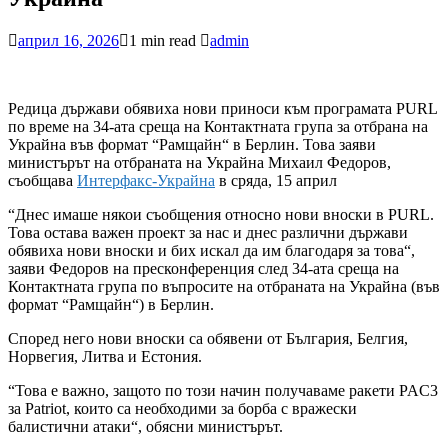
април 16, 2026
1 min read
admin
Редица държави обявиха нови приноси към програмата PURL
по време на 34-ата среща на Контактната група за отбрана на
Украйна във формат “Рамщайн“ в Берлин. Това заяви
министърът на отбраната на Украйна Михаил Федоров,
съобщава
Интерфакс-Украйна
в сряда, 15 април
“Днес имаше някои съобщения относно нови вноски в PURL.
Това остава важен проект за нас и днес различни държави
обявиха нови вноски и бих искал да им благодаря за това“,
заяви Федоров на пресконференция след 34-ата среща на
Контактната група по въпросите на отбраната на Украйна (във
формат “Рамщайн“) в Берлин.
Според него нови вноски са обявени от България, Белгия,
Норвегия, Литва и Естония.
“Това е важно, защото по този начин получаваме ракети PAC3
за Patriot, които са необходими за борба с вражески
балистични атаки“, обясни министърът.