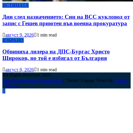
ИСТИНАТА
Дни след назначението: Син на ВСС кукловод от
запис с Гешев приютен във военна прокуратура
август 9, 2026
1 min read
ИЗБРАНО
Обвиниха лидера на ДПС-Бургас Христо
Широков, но той е избягал от България
август 8, 2026
1 min read
All Rights Reserved 2021.
Proudly powered by WordPress
|
Theme: Engage News by
Candid
Themes
.