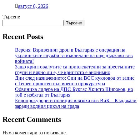
август 8, 2026
Търсене
Търсене
Recent Posts
Версия: Взривеният дрон в България е операция на
украинските служби за въвличане на още държави във
войната!
Защо криптовалутите са привлекателни за престъпните
групи и вярно ли е, че криптото е анонимно
Дни след назначението: Син на ВСС кукловод от запис
с Гешев приютен във военна прокуратура
Обвиниха лидера на ДПС-Бургас Христо Широков, но
той е избягал от България
Европрокурори и полиция влязоха във ВиК – Кърджали
заради водния цикъл на града
Recent Comments
Няма коментари за показване.