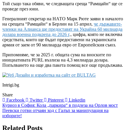
Той също така обяви, че следващата среща “Рамщайн“ ще се
проведе през юни.
Генералният секретар на НАТО Марк Рюте заяви в началото
на срещата “Рамщайн“ в Берлин на 15 април,
че държавите-
членки на Алианса ще предоставят на Украйна 60 милиарда
долара военна подкрепа до 2026 г
., цифра, която не включва
средствата, които ще бъдат предоставени на украинската
армия от заем от 90 милиарда евро от Европейския съюз.
Припомняме, че за 2025 г. общата сума на вноските по
инициативата PURL възлиза на 4,3 милиарда долара.
Попълването на още два пакета помощ все още продължава.
Intrigi.bg
Share
Facebook
Twitter
Pinterest
Linkedin
Навигация
Куриоз в София: Кола „паркира“ в подлеза на Орлов мост
Пеевски готви отчаян ход с Галъп за манипулация на
изборите!
Related Posts