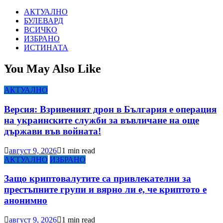
АКТУАЛНО
БУЛЕВАРД
ВСИЧКО
ИЗБРАНО
ИСТИНАТА
You May Also Like
АКТУАЛНО
Версия: Взривеният дрон в България е операция
на украинските служби за въвличане на още
държави във войната!
август 9, 2026
1 min read
АКТУАЛНО
ИЗБРАНО
Защо криптовалутите са привлекателни за
престъпните групи и вярно ли е, че криптото е
анонимно
август 9, 2026
1 min read