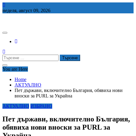
Skip
to
неделя, август 09, 2026
content
СЕДЕМ БГ
Търсене
за:
You are Here
Home
АКТУАЛНО
Пет държави, включително България, обявиха нови
вноски за PURL за Украйна
АКТУАЛНО
ИЗБРАНО
Пет държави, включително България,
обявиха нови вноски за PURL за
Украйна