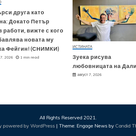
О
рси друга като
на: Докато Петър
 работи, вижте с кого
бавлява новата му
ИСТИНАТА
ка Фейгин! (СНИМКИ)
Зуека рисува
 7, 2026
1 min read
любовницата на Дал
август 7, 2026
All Rights Reserved 2021.
ly powered by WordPress
|
Theme: Engage News by
Candid 