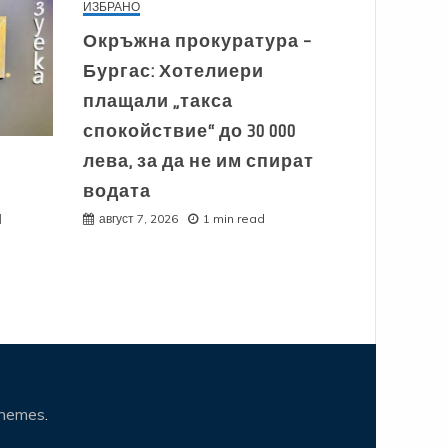
ИЗБРАНО
Окръжна прокуратура –
Бургас: Хотелиери
плащали „такса
спокойствие“ до 30 000
лева, за да не им спират
водата
и
август 7, 2026
1 min read
Themes
.