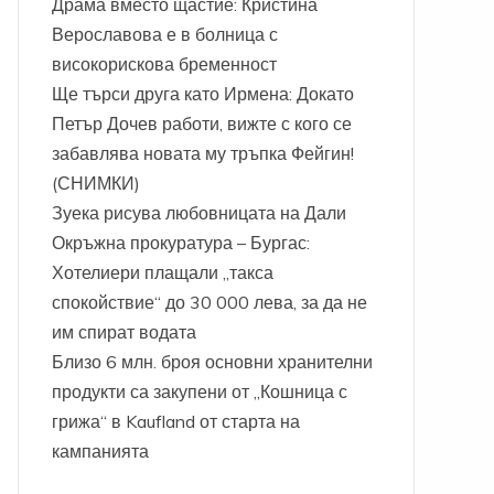
Драма вместо щастие: Кристина
Верославова е в болница с
високорискова бременност
Ще търси друга като Ирмена: Докато
Петър Дочев работи, вижте с кого се
забавлява новата му тръпка Фейгин!
(СНИМКИ)
Зуека рисува любовницата на Дали
Окръжна прокуратура – Бургас:
Хотелиери плащали „такса
спокойствие“ до 30 000 лева, за да не
им спират водата
Близо 6 млн. броя основни хранителни
продукти са закупени от „Кошница с
грижа“ в Kaufland от старта на
кампанията