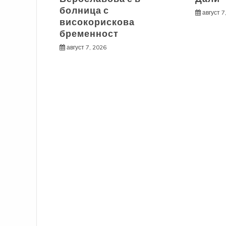
болница с
август 7
високорискова
бременност
август 7, 2026