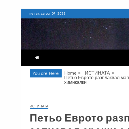
Skip
петък, август 07, 2026
to
content
Home
ИСТИНАТА
You are Here
Петьо Еврото разплаквал маг
химикалки
ИСТИНАТА
Петьо Еврото раз