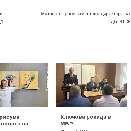
ни
Митов отстрани заместник-директора на
до
ГДБОП
 рисува
Ключова рокада в
ницата на
МВР