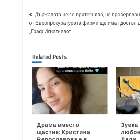
Навигация
Държавата не се притеснява, че проверява
от Европрокуратурата фирми ще имат достъп 
„Граф Игнатиево“
Related Posts
Драма вместо
Зуека
щастие: Кристина
любов
Верославова е в
Дали