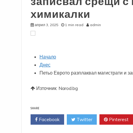
записвал срещи с
химикалки
април 3, 2025
1 min read
admin
Начало
Днес
Петьо Еврото разплаквал магистрати и з
Източник: Narod.bg
SHARE
Facebook
Twitter
Pinterest