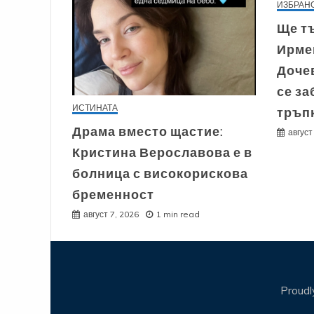
ИЗБРАН
Ще тъ
Ирме
Дочев
се за
ИСТИНАТА
тръп
Драма вместо щастие:
август
Кристина Верославова е в
болница с високорискова
бременност
август 7, 2026
1 min read
Proud