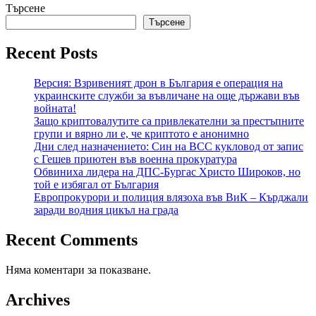
Търсене
Търсене
Recent Posts
Версия: Взривеният дрон в България е операция на
украинските служби за въвличане на още държави във
войната!
Защо криптовалутите са привлекателни за престъпните
групи и вярно ли е, че криптото е анонимно
Дни след назначението: Син на ВСС кукловод от запис
с Гешев приютен във военна прокуратура
Обвиниха лидера на ДПС-Бургас Христо Широков, но
той е избягал от България
Европрокурори и полиция влязоха във ВиК – Кърджали
заради водния цикъл на града
Recent Comments
Няма коментари за показване.
Archives