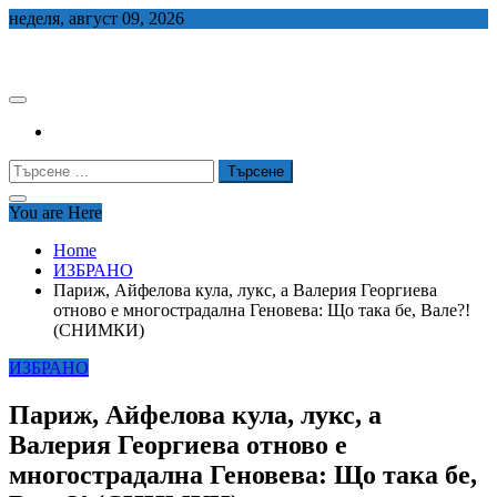
Skip
неделя, август 09, 2026
to
СЕДЕМ БГ
content
Търсене
за:
You are Here
Home
ИЗБРАНО
Париж, Айфелова кула, лукс, а Валерия Георгиева
отново е многострадална Геновева: Що така бе, Вале?!
(СНИМКИ)
ИЗБРАНО
Париж, Айфелова кула, лукс, а
Валерия Георгиева отново е
многострадална Геновева: Що така бе,