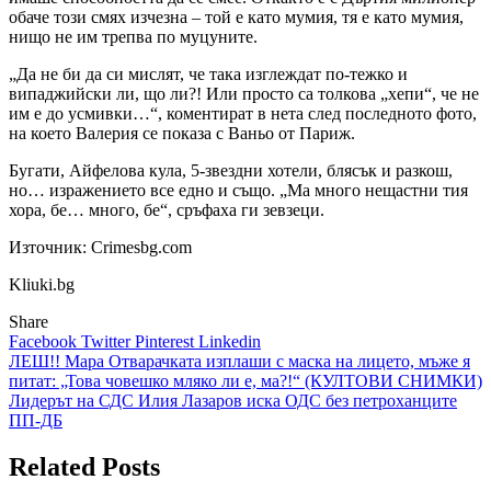
обаче този смях изчезна – той е като мумия, тя е като мумия,
нищо не им трепва по муцуните.
„Да не би да си мислят, че така изглеждат по-тежко и
випаджийски ли, що ли?! Или просто са толкова „хепи“, че не
им е до усмивки…“, коментират в нета след последното фото,
на което Валерия се показа с Ваньо от Париж.
Бугати, Айфелова кула, 5-звездни хотели, блясък и разкош,
но… изражението все едно и също. „Ма много нещастни тия
хора, бе… много, бе“, сръфаха ги зевзеци.
Източник: Crimesbg.com
Kliuki.bg
Share
Facebook
Twitter
Pinterest
Linkedin
Навигация
ЛЕШ!! Мара Отварачката изплаши с маска на лицето, мъже я
питат: „Това човешко мляко ли е, ма?!“ (КУЛТОВИ СНИМКИ)
Лидерът на СДС Илия Лазаров иска ОДС без петроханците
ПП-ДБ
Related Posts