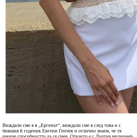
Виждали сме я в „Ергенът“, виждали сме я след това и с
бившия й годеник Евгени Генчев и отлично знаем, че тя
имаше способността да се смее. Откакто е с Дъртия милионер