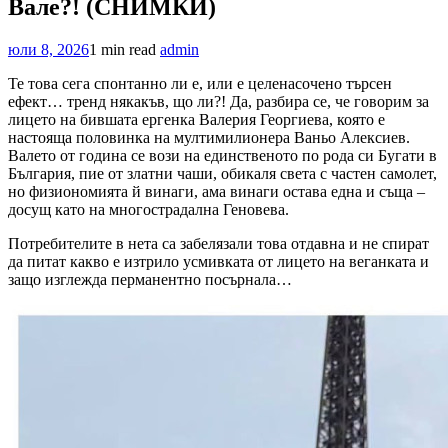
Вале?! (СНИМКИ)
юли 8, 2026
1 min read
admin
Те това сега спонтанно ли е, или е целенасочено търсен
ефект… тренд някакъв, що ли?! Да, разбира се, че говорим за
лицето на бившата ергенка Валерия Георгиева, която е
настояща половинка на мултимилионера Ваньо Алексиев.
Валето от година се вози на единственото по рода си Бугати в
България, пие от златни чаши, обикаля света с частен самолет,
но физиономията й винаги, ама винаги остава една и съща –
досущ като на многострадална Геновева.
Потребителите в нета са забелязали това отдавна и не спират
да питат какво е изтрило усмивката от лицето на веганката и
защо изглежда перманентно посърнала…