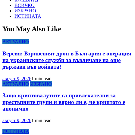
ВСИЧКО
ИЗБРАНО
ИСТИНАТА
You May Also Like
АКТУАЛНО
Версия: Взривеният дрон в България е операция
на украинските служби за въвличане на още
държави във войната!
август 9, 2026
1 min read
АКТУАЛНО
ИЗБРАНО
Защо криптовалутите са привлекателни за
престъпните групи и вярно ли е, че криптото е
анонимно
август 9, 2026
1 min read
ИСТИНАТА