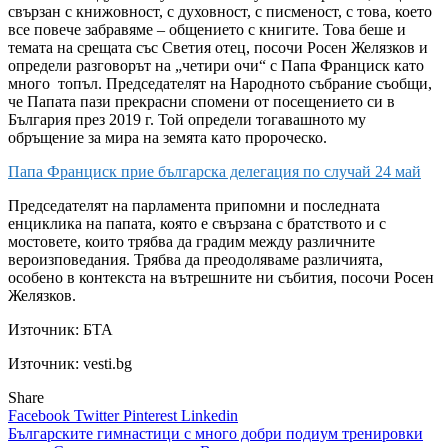
свързан с книжовност, с духовност, с писменост, с това, което
все повече забравяме – общението с книгите. Това беше и
темата на срещата със Светия отец, посочи Росен Желязков и
определи разговорът на „четири очи“ с Папа Франциск като
много топъл. Председателят на Народното събрание съобщи,
че Папата пази прекрасни спомени от посещението си в
България през 2019 г. Той определи тогавашното му
обръщение за мира на земята като пророческо.
Папа Франциск прие българска делегация по случай 24 май
Председателят на парламента припомни и последната
енциклика на папата, която е свързана с братството и с
мостовете, които трябва да градим между различните
вероизповедания. Трябва да преодоляваме различията,
особено в контекста на вътрешните ни събития, посочи Росен
Желязков.
Източник:
БТА
Източник: vesti.bg
Share
Facebook
Twitter
Pinterest
Linkedin
Навигация
Българските гимнастици с много добри подиум тренировки