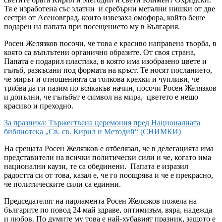
Тя е изработена със златни и сребърни метални нишки от две
сестри от Асеновград, които извезаха омофора, който беше
подарен на папата при посещението му в България.
Росен Желязков посочи, че това е красиво направена творба, в
която са въплътени органично образите. От своя страна,
Папата е подарил пластика, в която има изобразено цвете и
гълъб, разкъсани под формата на кръст. Те носят посланието,
че мирът и отношенията са толкова крехки и чупливи, че
трябва да ги пазим по всякакъв начин, посочи Росен Желязков
и допълни, че гълъбът е символ на мира, цветето е нещо
красиво и преходно.
За празника: Тържествена церемония пред Националната
библиотека „Св. св. Кирил и Методий“ (СНИМКИ)
На срещата Росен Желязков е отбелязал, че в делегацията има
представители на всички политически сили и че, когато има
национални каузи, те са обединени. Папата е изразил
радостта си от това, казал е, че го поощрява и че е прекрасно,
че политическите сили са единни.
Председателят на парламента Росен Желязков пожела на
българите по повод 24 май здраве, оптимизъм, вяра, надежда
и любов. По думите му това е най-хубавият празник, защото е