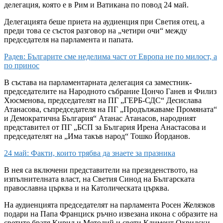
делегация, която е в Рим и Ватикана по повод 24 май.
Делегацията беше приета на аудиенция при Светия отец, а
преди това се състоя разговор на „четири очи“ между
председателя на парламента и папата.
Радев: Българите сме неделима част от Европа не по милост, а
по принос
В състава на парламентарната делегация са заместник-
председателите на Народното събрание Цончо Ганев и Филиз
Хюсменова, председателят на ПГ „ГЕРБ-СДС“ Десислава
Атанасова, съпредседателя на ПГ „Продължаваме Промяната“
и Демократична България“ Атанас Атанасов, народният
представител от ПГ „БСП за България Ирена Анастасова и
председателят на „Има такъв народ“ Тошко Йорданов.
24 май: Факти, които трябва да знаете за празника
В нея са включени представители на президенството, на
изпълнителната власт, на Светия Синод на Българската
православна църква и на Католическата църква.
На аудиенцията председателят на парламента Росен Желязков
подари на Папа Франциск ръчно извезана икона с образите на
светите братя Кирил и Методий и свети Климент Охридски.