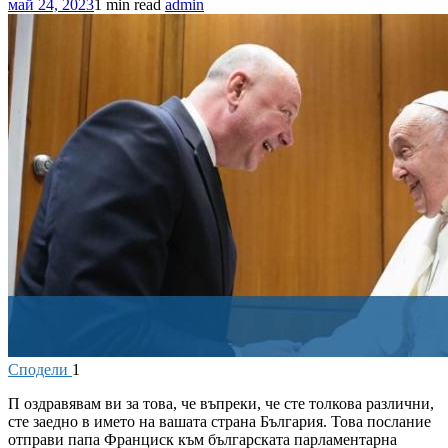
май 24, 2023
1 min read
admin
Сподели
1
П
оздравявам ви за това, че въпреки, че сте толкова различни,
сте заедно в името на вашата страна България. Това послание
отправи папа Франциск към българската парламентарна