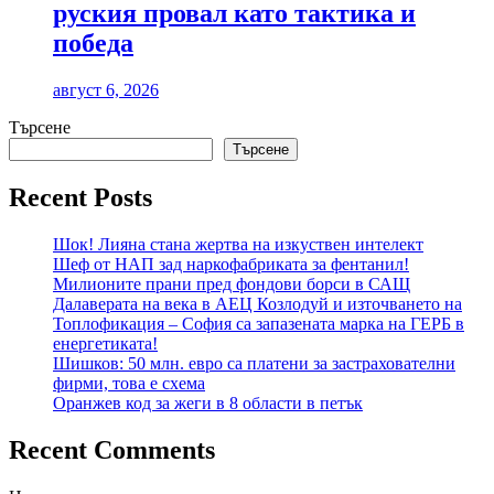
руския провал като тактика и
победа
август 6, 2026
Търсене
Търсене
Recent Posts
Шок! Лияна стана жертва на изкуствен интелект
Шеф от НАП зад наркофабриката за фентанил!
Милионите прани пред фондови борси в САЩ
Далаверата на века в АЕЦ Козлодуй и източването на
Топлофикация – София са запазената марка на ГЕРБ в
енергетиката!
Шишков: 50 млн. евро са платени за застрахователни
фирми, това е схема
Оранжев код за жеги в 8 области в петък
Recent Comments