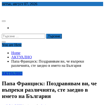
Skip
петък, август 07, 2026
to
СЕДЕМ БГ
content
Търсене
за:
You are Here
Home
АКТУАЛНО
Папа Франциск: Поздравявам ви, че въпреки
различията, сте заедно в името на България
АКТУАЛНО
Папа Франциск: Поздравявам ви, че
въпреки различията, сте заедно в
името на България