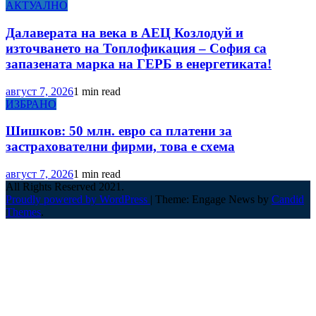
АКТУАЛНО
Далаверата на века в АЕЦ Козлодуй и
източването на Топлофикация – София са
запазената марка на ГЕРБ в енергетиката!
август 7, 2026
1 min read
ИЗБРАНО
Шишков: 50 млн. евро са платени за
застрахователни фирми, това е схема
август 7, 2026
1 min read
All Rights Reserved 2021.
Proudly powered by WordPress
|
Theme: Engage News by
Candid
Themes
.