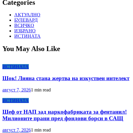
Categories
АКТУАЛНО
БУЛЕВАРД
ВСИЧКО
ИЗБРАНО
ИСТИНАТА
You May Also Like
ИСТИНАТА
Шок! Лияна стана жертва на изкуствен интелект
август 7, 2026
1 min read
ИСТИНАТА
Шеф от НАП зад наркофабриката за фентанил!
Милионите прани пред фондови борси в САЩ
август 7, 2026
1 min read