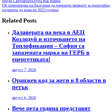
преди Световната купа във Варна
ЕК препоръчва на България да прекрати мерките за енергийна
подкрепа до края на 2023 година
Related Posts
Далаверата на века в АЕЦ
Козлодуй и източването на
Топлофикация – София са
запазената марка на ГЕРБ в
енергетиката!
август 7, 2026
Оранжев код за жеги в 8 области в
петък
август 6, 2026
Вече пета година представят