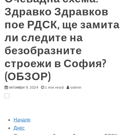
Здравко Здравков
пое РДСК, ще замита
ли следите на
безобразните
строежи в София?
(ОБЗОР)
октомври 9, 2024
1 min read
admin
Начало
Днес