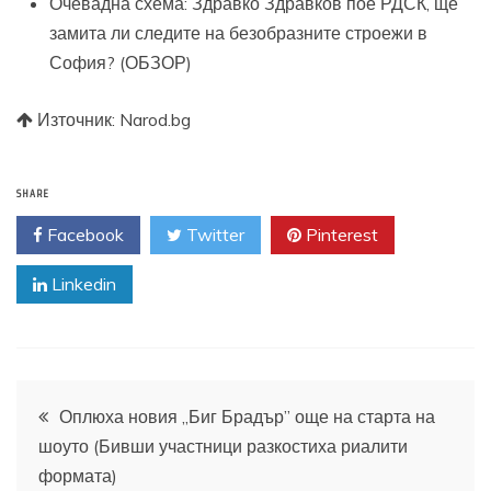
Очевадна схема: Здравко Здравков пое РДСК, ще
замита ли следите на безобразните строежи в
София? (ОБЗОР)
Източник: Narod.bg
SHARE
Facebook
Twitter
Pinterest
Linkedin
Навигация
Оплюха новия „Биг Брадър” още на старта на
шоуто (Бивши участници разкостиха риалити
формата)