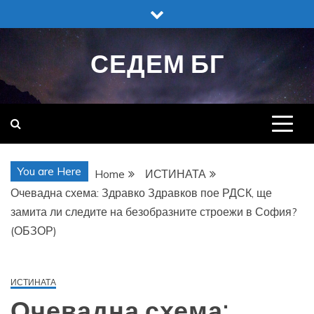
Skip
to
content
СЕДЕМ БГ
You are Here
Home
ИСТИНАТА
Очевадна схема: Здравко Здравков пое РДСК, ще
замита ли следите на безобразните строежи в София?
(ОБЗОР)
ИСТИНАТА
Очевадна схема: