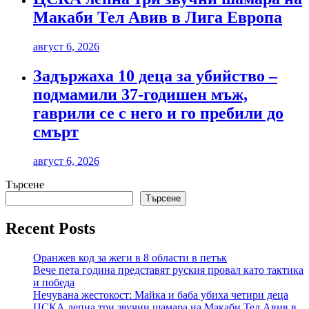
Макаби Тел Авив в Лига Европа
август 6, 2026
Задържаха 10 деца за убийство –
подмамили 37-годишен мъж,
гаврили се с него и го пребили до
смърт
август 6, 2026
Търсене
Търсене
Recent Posts
Оранжев код за жеги в 8 области в петък
Вече пета година представят руския провал като тактика
и победа
Нечувана жестокост: Майка и баба убиха четири деца
ЦСКА лепна три звучни шамара на Макаби Тел Авив в