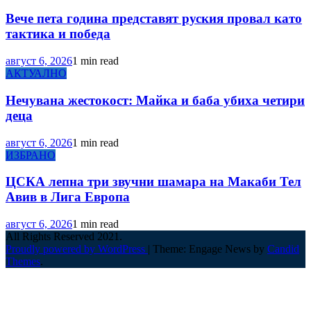
Вече пета година представят руския провал като
тактика и победа
август 6, 2026
1 min read
АКТУАЛНО
Нечувана жестокост: Майка и баба убиха четири
деца
август 6, 2026
1 min read
ИЗБРАНО
ЦСКА лепна три звучни шамара на Макаби Тел
Авив в Лига Европа
август 6, 2026
1 min read
All Rights Reserved 2021.
Proudly powered by WordPress
|
Theme: Engage News by
Candid
Themes
.