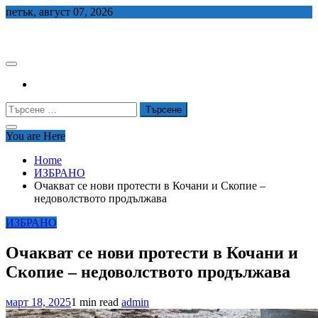
Skip
петък, август 07, 2026
to
СЕДЕМ БГ
content
Търсене
за:
You are Here
Home
ИЗБРАНО
Очакват се нови протести в Кочани и Скопие –
недоволството продължава
ИЗБРАНО
Очакват се нови протести в Кочани и
Скопие – недоволството продължава
март 18, 2025
1 min read
admin