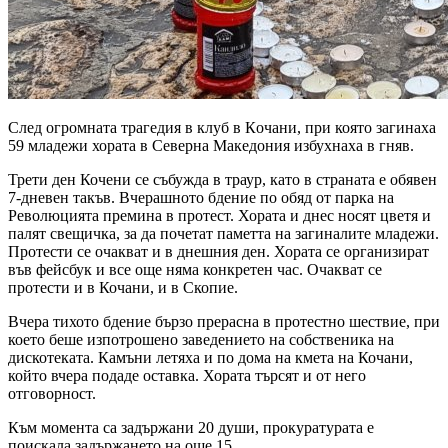
След огромната трагедия в клуб в Кoчани, при която загинаха
59 младежи хората в Северна Македония избухнаха в гняв.
Трети ден Кочени се събужда в траур, като в страната е обявен
7-дневен такъв. Вчерашното бдение по обяд от парка на
Революцията премина в протест. Хората и днес носят цветя и
палят свещичка, за да почетат паметта на загиналите младежи.
Протести се очакват и в днешния ден. Хората се организират
във фейсбук и все още няма конкретен час. Очакват се
протести и в Кочани, и в Скопие.
Вчера тихото бдение бързо прерасна в протестно шествие, при
което беше изпотрошено заведението на собственика на
дискотеката. Камъни летяха и по дома на кмета на Кочани,
който вчера подаде оставка. Хората търсят и от него
отговорност.
Към момента са задържани 20 души, прокуратурата е
поискала задържането на още 15.