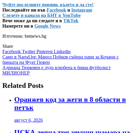
Чуйте последните новини, където и да сте!
Последвайте ни във
Facebook
и
Instagram
Следете и канала на БНТ в YouTube
Вече може да ни гледате и в
TikTok
Намерете ни в
Google News
Източник: bntnews.bg
Share
Facebook
Twitter
Pinterest
Linkedin
Навигация
Само в Narod.bg: Манол Пейков събира пари за Кочани с
банката на Фуат Гювен
Адриана Тюркмен е лудо влюбена в бивш футболист
МИЛИОНЕР
Related Posts
Оранжев код за жеги в 8 области в
петък
август 6, 2026
ЦСКА лепна три звучни шамара на