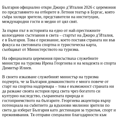
България официално откри Джиро д’Италия 2026 с церемония
по представянето на отборите в Летния театър в Бургас, която
събра хиляди зрители, представители на институции,
международни гости и медии от цял свят.
За първи път в историята на едно от най-престижните
колоездачни състезания в света – стартът на Джиро д’Италия,
е в България. Това е признание, което поставя страната ни във
фокуса на световната спортна и туристическа карта,
съобщават от Министерството на туризма.
На официалната церемония присъстваха служебните
министри на туризма Ирена Георгиева и на младежта и спорта
Димитър Илиев.
В своето изказване служебният министър на туризма
подчерта, че за България домакинството е много повече от
старт на спортна надпревара – това е възможност страната ни
да разкаже своята история пред света чрез богатото си
културно наследство, съхранената природа и
гостоприемството на българите. Георгиева акцентира върху
потенциала на събитието да вдъхнови милиони зрители по
света да изберат България като дестинация за туризъм, спорт и
преживявания. Тя отправи специални благодарности към