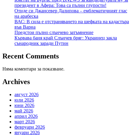
президент в Афера: Това са пълни глупости!
Отиде си Джансевер Далипова – емблематичният глас
на арабеска
ВАС: В сила е отстраняването на шефката на кадастъра
във Варна
Предстои пълно слънчево затъмнение
Кървава баня край Слънчев бряг: Украинец закла
сънародник заради Путин
Recent Comments
Няма коментари за показване.
Archives
август 2026
юли 2026
юни 2026
май 2026
април 2026
март 2026
февруари 2026
януари 2026