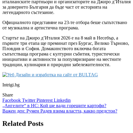
италианските партньори и организаторите на Джиро д’Италия
за доверието България да бъде част от историята на
легендарното състезание.
Официалното представяне на 23-те отбора беше съпътствано
от музикална и артистична програма.
Стартът на Джиро д’Италия 2026 е на 8 май в Несебър, а
първите три етапа ще преминат през Бургас, Велико Търново,
Пловдив и София. Домакинството включва богата
съпътстваща програма с културни събития, туристически
инициативи и активности за популяризиране на местните
традиции, кулинария и природни забележителности.
Intrigi.bg
Share
Facebook
Twitter
Pinterest
Linkedin
Навигация
„Ангелите“ в НС: Кой ще вади горещите картофи?
Важен ден: Румен Радев взима властта, какво предстои?
Related Posts