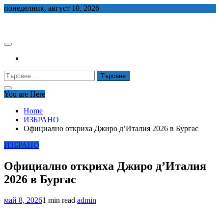
Skip
понеделник, август 10, 2026
to
СЕДЕМ БГ
content
Търсене
за:
You are Here
Home
ИЗБРАНО
Официално откриха Джиро д’Италия 2026 в Бургас
ИЗБРАНО
Официално откриха Джиро д’Италия
2026 в Бургас
май 8, 2026
1 min read
admin