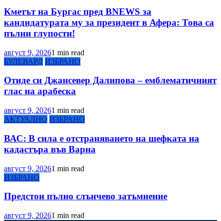
Кметът на Бургас пред BNEWS за
кандидатурата му за президент в Афера: Това са
пълни глупости!
август 9, 2026
1 min read
БУЛЕВАРД
ИЗБРАНО
Отиде си Джансевер Далипова – емблематичният
глас на арабеска
август 9, 2026
1 min read
АКТУАЛНО
ИЗБРАНО
ВАС: В сила е отстраняването на шефката на
кадастъра във Варна
август 9, 2026
1 min read
ИЗБРАНО
Предстои пълно слънчево затъмнение
август 9, 2026
1 min read