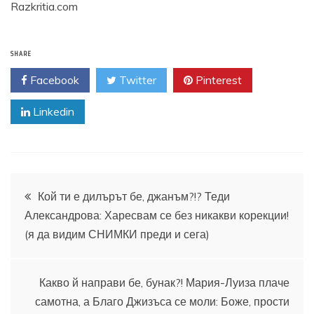
Razkritia.com
SHARE
Facebook
Twitter
Pinterest
Linkedin
Навигация
Кой ти е дилърът бе, джанъм?!? Теди
Александрова: Харесвам се без никакви корекции!
(я да видим СНИМКИ преди и сега)
Какво й направи бе, бунак?! Мария-Луиза плаче
самотна, а Благо Джизъса се моли: Боже, прости