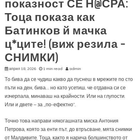
показност СЕ Н@СРА:
Тоца показа как
Батинков й мачка
ц*ците! (виж резила –
СНИМКИ)
април 18, 2026
1 min read
admin
То бива да се чудиш какво да пуснеш в мрежите по сто
пъти на ден, бива… но като усетиш, че отдавна си се
изчерпала, минаваш на крайности. Или на глупости.
Или и двете – за „по-ефектно“.
Точно това направи някогашната миска Антония
Петрова, която за енти път, до втръсване, мята снимки
от Малдивите. Тоца, както я нарича болшинството от