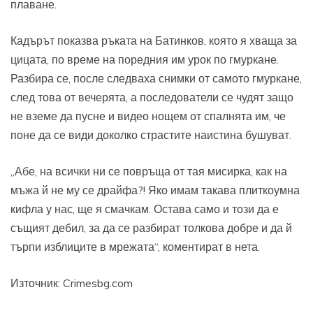
плаване.
Кадърът показва ръката на Батинков, която я хваща за
цицата, по време на поредния им урок по гмуркане.
Разбира се, после следваха снимки от самото гмуркане,
след това от вечерята, а последователи се чудят защо
не вземе да пусне и видео нощем от спалнята им, че
поне да се види доколко страстите наистина бушуват.
„Абе, на всички ни се повръща от тая мисирка, как на
мъжа й не му се драйфа?! Яко имам такава плиткоумна
кифла у нас, ще я смачкам. Остава само и този да е
същият дебил, за да се разбират толкова добре и да й
търпи изблиците в мрежата“, коментират в нета.
Източник: Crimesbg.com