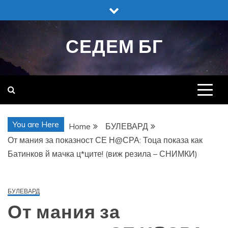
Skip
to
content
СЕДЕМ БГ
You are Here
Home
БУЛЕВАРД
От мания за показност СЕ Н@СРА: Тоца показа как
Батинков й мачка ц*ците! (виж резила – СНИМКИ)
БУЛЕВАРД
От мания за