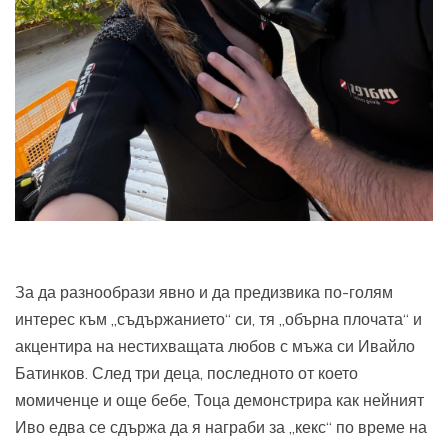
За да разнообрази явно и да предизвика по-голям
интерес към „съдържанието“ си, тя „обърна плочата“ и
акцентира на нестихващата любов с мъжа си Ивайло
Батинков. След три деца, последното от което
момиченце и още бебе, Тоца демонстрира как нейният
Иво едва се сдържа да я награби за „кекс“ по време на