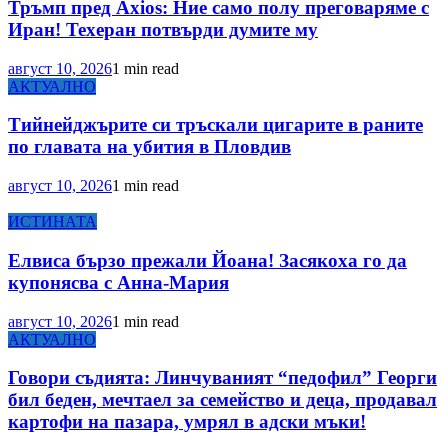
Тръмп пред Axios: Ние само полу преговаряме с
Иран! Техеран потвърди думите му
август 10, 2026
1 min read
АКТУАЛНО
Тийнейджърите си тръскали цигарите в раните
по главата на убития в Пловдив
август 10, 2026
1 min read
ИСТИНАТА
Елвиса бързо прежали Йоана! Засякоха го да
купонясва с Анна-Мария
август 10, 2026
1 min read
АКТУАЛНО
Говори съдията: Линчуваният “педофил” Георги
бил беден, мечтаел за семейство и деца, продавал
картофи на пазара, умрял в адски мъки!