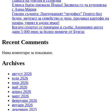
главата на убития в Пловдив
Елвиса бързо прежали Йоана! Засякоха го да купонясва
с Анна-Мария
Говори съдията: Линчуваният “педофил” Георги бил
беден, мечтаел за семейство и деца, продавал картофи на
пазара, умрял в адски мъки!
Когато спортът се превърне в съдба: Анонимен ангел
дари 5 000 евро за болно момиче от Бургас
Recent Comments
Няма коментари за показване.
Archives
август 2026
юли 2026
юни 2026
май 2026
април 2026
март 2026
февруари 2026
януари 2026
декември 2025