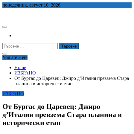
Skip
понеделник, август 10, 2026
to
СЕДЕМ БГ
content
Търсене
за:
You are Here
Home
ИЗБРАНО
От Бургас до Царевец: Джиро д’Италия превзема Стара
планина в исторически етап
ИЗБРАНО
От Бургас до Царевец: Джиро
д’Италия превзема Стара планина в
исторически етап