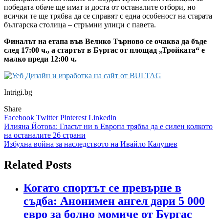
победата обаче ще имат и доста от останалите отбори, но
всички те ще трябва да се справят с една особеност на старата
българска столица – стръмни улици с павета.
Финалът на етапа във Велико Търново се очаква да бъде
след 17:00 ч., а стартът в Бургас от площад „Тройката“ е
малко преди 12:00 ч.
Intrigi.bg
Share
Facebook
Twitter
Pinterest
Linkedin
Навигация
Илияна Йотова: Гласът ни в Европа трябва да е силен колкото
на останалите 26 страни
Избухна война за наследството на Ивайло Калушев
Related Posts
Когато спортът се превърне в
съдба: Анонимен ангел дари 5 000
евро за болно момиче от Бургас