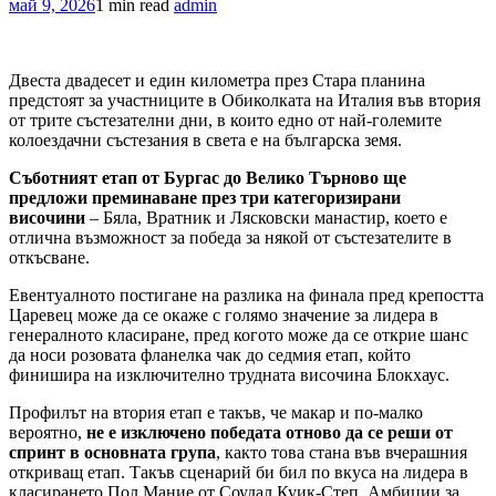
май 9, 2026
1 min read
admin
Двеста двадесет и един километра през Стара планина
предстоят за участниците в Обиколката на Италия във втория
от трите състезателни дни, в които едно от най-големите
колоездачни състезания в света е на българска земя.
Съботният етап от Бургас до Велико Търново ще
предложи преминаване през три категоризирани
височини
– Бяла, Вратник и Лясковски манастир, което е
отлична възможност за победа за някой от състезателите в
откъсване.
Евентуалното постигане на разлика на финала пред крепостта
Царевец може да се окаже с голямо значение за лидера в
генералното класиране, пред когото може да се открие шанс
да носи розовата фланелка чак до седмия етап, който
финишира на изключително трудната височина Блокхаус.
Профилът на втория етап е такъв, че макар и по-малко
вероятно,
не е изключено победата отново да се реши от
спринт в основната група
, както това стана във вчерашния
откриващ етап. Такъв сценарий би бил по вкуса на лидера в
класирането Пол Мание от Соудал Куик-Степ. Амбиции за