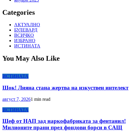
Categories
АКТУАЛНО
БУЛЕВАРД
ВСИЧКО
ИЗБРАНО
ИСТИНАТА
You May Also Like
ИСТИНАТА
Шок! Лияна стана жертва на изкуствен интелект
август 7, 2026
1 min read
ИСТИНАТА
Шеф от НАП зад наркофабриката за фентанил!
Милионите прани пред фондови борси в САЩ