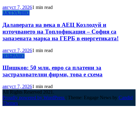
август 7, 2026
1 min read
АКТУАЛНО
Далаверата на века в АЕЦ Козлодуй и
източването на Топлофикация – София са
запазената марка на ГЕРБ в енергетиката!
август 7, 2026
1 min read
ИЗБРАНО
Шишков: 50 млн. евро са платени за
застрахователни фирми, това е схема
август 7, 2026
1 min read
All Rights Reserved 2021.
Proudly powered by WordPress
|
Theme: Engage News by
Candid
Themes
.