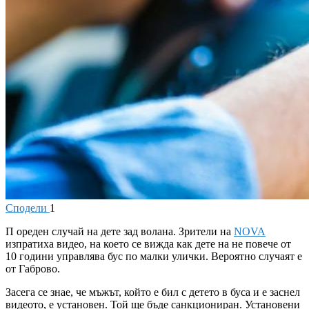
Сподели
1
П
ореден случай на дете зад волана. Зрители на
NOVA
изпратиха видео, на което се вижда как дете на не повече от
10 години управлява бус по малки улички. Вероятно случаят е
от Габрово.
Засега се знае, че мъжът, който е бил с детето в буса и е заснел
видеото, е установен. Той ще бъде санкциониран. Установени