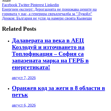
Share
Facebook
Twitter
Pinterest
Linkedin
Навигация
Енергиен експерт: Дерогацията не понижава цените на
горивата у нас, а генерира свръхпечалба за "Лукойл"
Денков: България не успя да намери своята Кьовеши
Related Posts
Далаверата на века в АЕЦ
Козлодуй и източването на
Топлофикация – София са
запазената марка на ГЕРБ в
енергетиката!
август 7, 2026
Оранжев код за жеги в 8 области в
петък
август 6, 2026