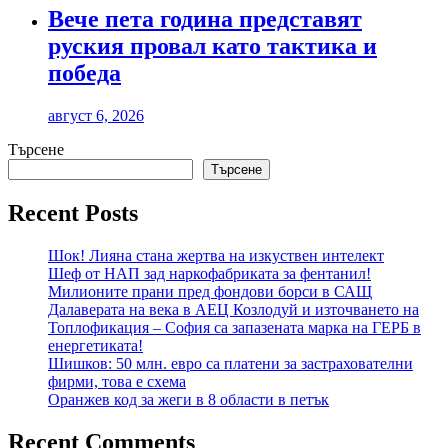
Вече пета година представят
руския провал като тактика и
победа
август 6, 2026
Търсене
Търсене
Recent Posts
Шок! Лияна стана жертва на изкуствен интелект
Шеф от НАП зад наркофабриката за фентанил!
Милионите прани пред фондови борси в САЩ
Далаверата на века в АЕЦ Козлодуй и източването на
Топлофикация – София са запазената марка на ГЕРБ в
енергетиката!
Шишков: 50 млн. евро са платени за застрахователни
фирми, това е схема
Оранжев код за жеги в 8 области в петък
Recent Comments