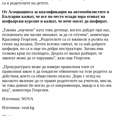
са и родителите на детето.
От Асоциацията за квалификация на автомобилистите в
България казват, че все по-често млади хора отиват на
шофьорски курсове и казват, че вече могат да шофират.
„Такива „научени” като това детенце, когато дойдат при нас,
половината им часове минават, за да ги отучим”, коментира
Красимир Георгиев. „Родителите са се вживели в ролята на
гении зад волана. Почти всички смятат, че са най-добрите
шофьори, но са и още по-добри инструктори. Затова има
толкова кръв по пътищата. Децата от малки разбират, че
законът може да се нарушава”, каза още Георгиев.
„Прокуратурата може да намери правилния член от
правилния закон и да повдигне обвинение на този родител за
действия, които са обществено опасно. Дори с оглед на
масовото явление да се правят родителите на учители, мисля,
че това деяние би могло да се инкриминира, макар и в по-лек
вид”, коментира Георгиев.
Източник:
NOVA
Източник: vesti.bg