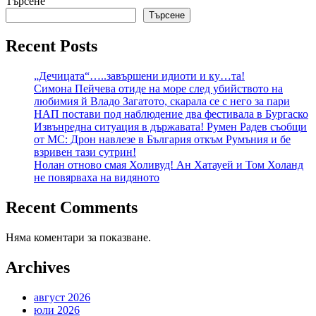
Търсене
Търсене
Recent Posts
„Дечицата“…..завършени идиоти и ку…та!
Симона Пейчева отиде на море след убийството на
любимия й Владо Загатото, скарала се с него за пари
НАП постави под наблюдение два фестивала в Бургаско
Извънредна ситуация в държавата! Румен Радев съобщи
от МС: Дрон навлезе в България откъм Румъния и бе
взривен тази сутрин!
Нолан отново смая Холивуд! Ан Хатауей и Том Холанд
не повярваха на видяното
Recent Comments
Няма коментари за показване.
Archives
август 2026
юли 2026