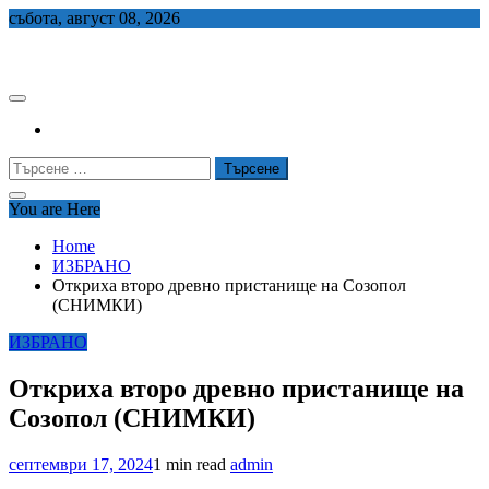
Skip
събота, август 08, 2026
to
СЕДЕМ БГ
content
Търсене
за:
You are Here
Home
ИЗБРАНО
Откриха второ древно пристанище на Созопол
(СНИМКИ)
ИЗБРАНО
Откриха второ древно пристанище на
Созопол (СНИМКИ)
септември 17, 2024
1 min read
admin