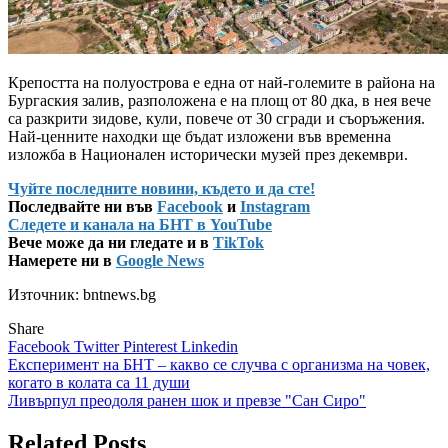
Крепостта на полуострова е една от най-големите в района на
Бургаския залив, разположена е на площ от 80 дка, в нея вече
са разкрити зидове, кули, повече от 30 сгради и съоръжения.
Най-ценните находки ще бъдат изложени във временна
изложба в Национален исторически музей през декември.
Чуйте последните новини, където и да сте!
Последвайте ни във
Facebook
и
Instagram
Следете и канала на БНТ в YouTube
Вече може да ни гледате и в
TikTok
Намерете ни в
Google News
Източник: bntnews.bg
Share
Facebook
Twitter
Pinterest
Linkedin
Навигация
Експеримент на БНТ – какво се случва с организма на човек,
когато в колата са 11 души
Ливърпул преодоля ранен шок и превзе "Сан Сиро"
Related Posts