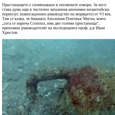
Пристанището е споменавано в писмените извори. За него
става дума още в частично запазения анонимен византийски
периплус (навигационно ръководство на моряците) от VI век.
Там се казва, че бившата Аполония Понтика/ Магна, която
„сега се нарича Созопол, има две големи пристанища“,
припомни ръководителят на експедицията проф. д-р Иван
Христов.