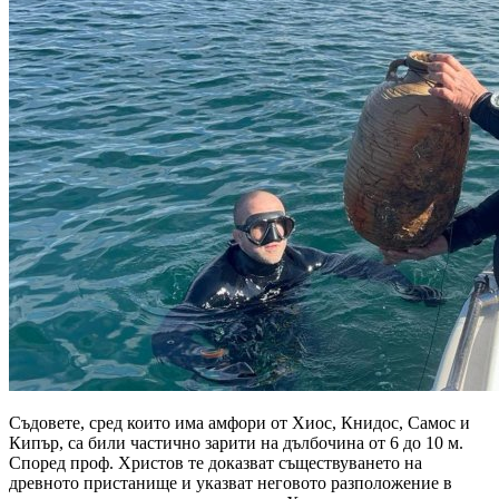
Съдовете, сред които има амфори от Хиос, Книдос, Самос и
Кипър, са били частично зарити на дълбочина от 6 до 10 м.
Според проф. Христов те доказват съществуването на
древното пристанище и указват неговото разположение в