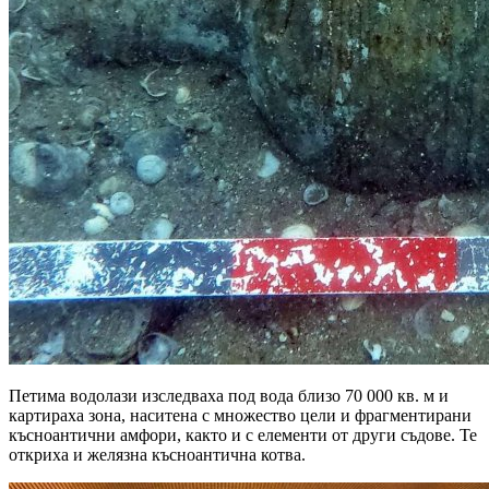
Петима водолази изследваха под вода близо 70 000 кв. м и
картираха зона, наситена с множество цели и фрагментирани
късноантични амфори, както и с елементи от други съдове. Те
откриха и желязна късноантична котва.