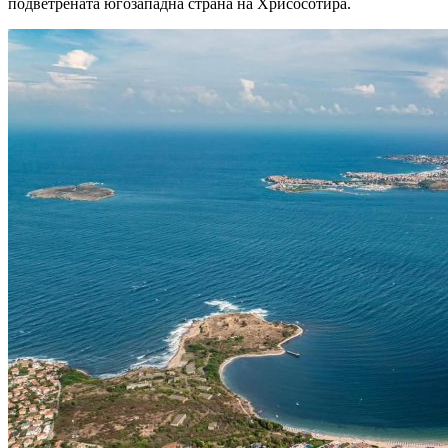
подветрената югозападна страна на Хрисосотира.