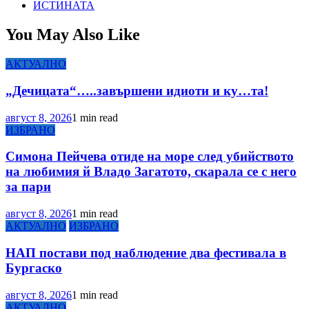
ИСТИНАТА
You May Also Like
АКТУАЛНО
„Дечицата“…..завършени идиоти и ку…та!
август 8, 2026
1 min read
ИЗБРАНО
Симона Пейчева отиде на море след убийството
на любимия й Владо Загатото, скарала се с него
за пари
август 8, 2026
1 min read
АКТУАЛНО
ИЗБРАНО
НАП постави под наблюдение два фестивала в
Бургаско
август 8, 2026
1 min read
АКТУАЛНО