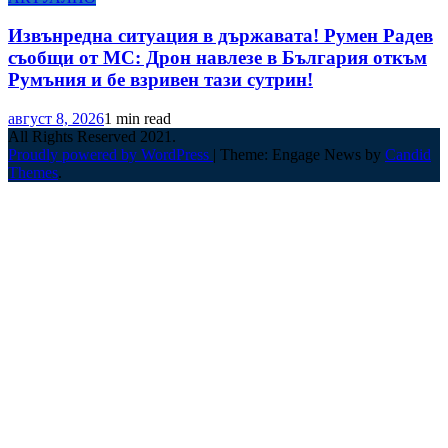
Извънредна ситуация в държавата! Румен Радев
съобщи от МС: Дрон навлезе в България откъм
Румъния и бе взривен тази сутрин!
август 8, 2026
1 min read
All Rights Reserved 2021.
Proudly powered by WordPress
|
Theme: Engage News by
Candid
Themes
.