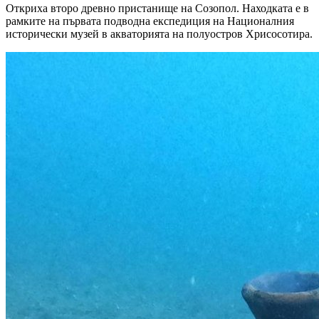
Откриха второ древно пристанище на Созопол. Находката е в
рамките на първата подводна експедиция на Националния
исторически музей в акваторията на полуостров Хрисосотира.