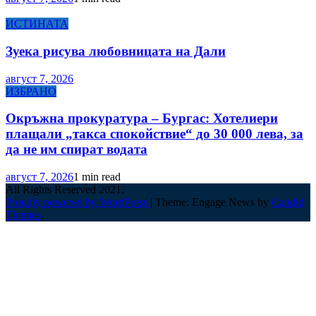
ИСТИНАТА
Зуека рисува любовницата на Дали
август 7, 2026
ИЗБРАНО
Окръжна прокуратура – Бургас: Хотелиери
плащали „такса спокойствие“ до 30 000 лева, за
да не им спират водата
август 7, 2026
1 min read
All Rights Reserved 2021.
Proudly powered by WordPress
|
Theme: Engage News by
Candid
Themes
.