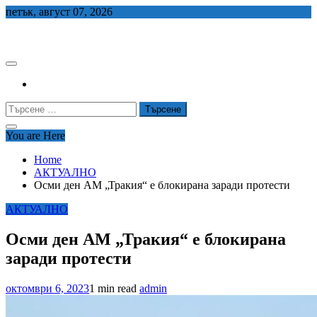
Skip
петък, август 07, 2026
to
СЕДЕМ БГ
content
Търсене
за:
You are Here
Home
АКТУАЛНО
Осми ден АМ „Тракия“ е блокирана заради протести
АКТУАЛНО
Осми ден АМ „Тракия“ е блокирана
заради протести
октомври 6, 2023
1 min read
admin