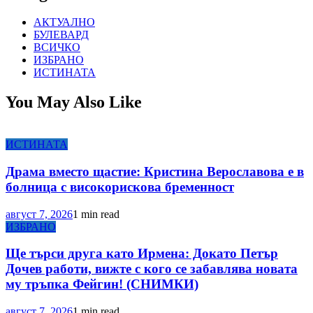
АКТУАЛНО
БУЛЕВАРД
ВСИЧКО
ИЗБРАНО
ИСТИНАТА
You May Also Like
ИСТИНАТА
Драма вместо щастие: Кристина Верославова е в
болница с високорискова бременност
август 7, 2026
1 min read
ИЗБРАНО
Ще търси друга като Ирмена: Докато Петър
Дочев работи, вижте с кого се забавлява новата
му тръпка Фейгин! (СНИМКИ)
август 7, 2026
1 min read