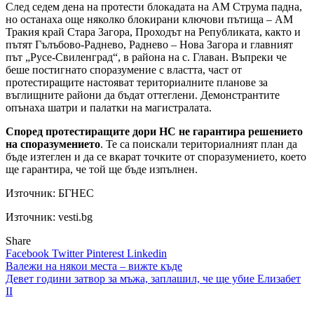
След седем дена на протести блокадата на АМ Струма падна,
но останаха още няколко блокирани ключови пътища – АМ
Тракия край Стара Загора, Проходът на Републиката, както и
пътят Гълъбово-Раднево, Раднево – Нова Загора и главният
път „Русе-Свиленград“, в района на с. Главан. Въпреки че
беше постигнато споразумение с властта, част от
протестиращите настояват териториалните планове за
въглищните райони да бъдат оттеглени. Демонстрантите
опънаха шатри и палатки на магистралата.
Според протестиращите дори НС не гарантира решението
на споразумението
. Те са поискали териториалният план да
бъде изтеглен и да се вкарат точките от споразумението, което
ще гарантира, че той ще бъде изпълнен.
Източник:
БГНЕС
Източник: vesti.bg
Share
Facebook
Twitter
Pinterest
Linkedin
Навигация
Валежи на някои места – вижте къде
Девет години затвор за мъжа, заплашил, че ще убие Елизабет
II