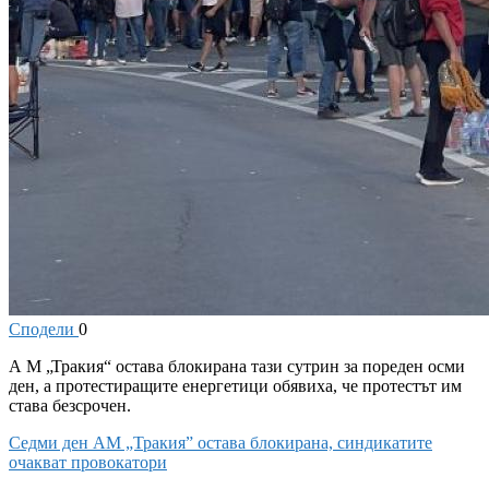
Сподели
0
А
М „Тракия“ остава блокирана тази сутрин за пореден осми
ден, а протестиращите енергетици обявиха, че протестът им
става безсрочен.
Седми ден AM „Тракия” остава блокирана, синдикатите
очакват провокатори