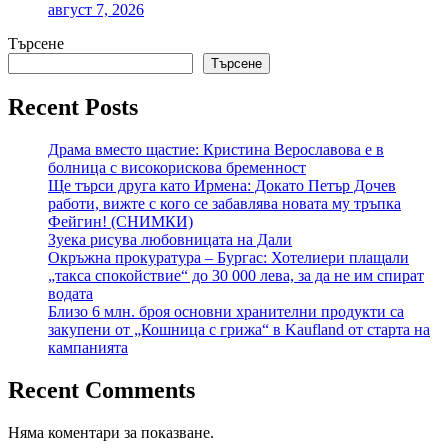
август 7, 2026
Търсене
Търсене
Recent Posts
Драма вместо щастие: Кристина Верославова е в
болница с високорискова бременност
Ще търси друга като Ирмена: Докато Петър Дочев
работи, вижте с кого се забавлява новата му тръпка
Фейгин! (СНИМКИ)
Зуека рисува любовницата на Дали
Окръжна прокуратура – Бургас: Хотелиери плащали
„такса спокойствие“ до 30 000 лева, за да не им спират
водата
Близо 6 млн. броя основни хранителни продукти са
закупени от „Кошница с грижа“ в Kaufland от старта на
кампанията
Recent Comments
Няма коментари за показване.