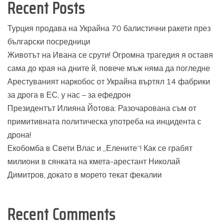
Recent Posts
Турция продава на Украйна 70 балистични ракети през
български посредници
Животът на Ивана се срути! Огромна трагедия я оставя
сама до края на дните й, повече мъж няма да погледне
Арестуваният наркобос от Украйна въртял 14 фабрики
за дрога в ЕС, у нас – за ефедрон
Президентът Илияна Йотова: Разочарована съм от
примитивната политическа употреба на инцидента с
дрона!
Екобомба в Свети Влас и „Елените“! Как се грабят
милиони в сянката на кмета-арестант Николай
Димитров, докато в морето текат фекалии
Recent Comments