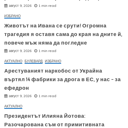
август 9, 2026
1 min read
ИЗБРАНО
Животът на Ивана се срути! Огромна
трагедия я оставя сама до края на дните й,
повече мъж няма да погледне
август 9, 2026
1 min read
АКТУАЛНО
БУЛЕВАРД
ИЗБРАНО
Арестуваният наркобос от Украйна
въртял 14 фабрики за дрога в ЕС, у нас – за
ефедрон
август 9, 2026
1 min read
АКТУАЛНО
Президентът Илияна Йотова:
Разочарована съм от примитивната