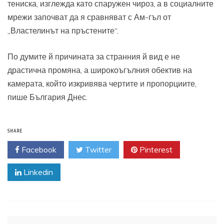
тениска, изглежда като спаружен чироз, а в социалните
мрежи започват да я сравняват с Ам-гъл от
„Властелинът на пръстените“.
По думите й причината за странния й вид е не
драстична промяна, а широкоъгълния обектив на
камерата, който изкривява чертите и пропорциите,
пише България Днес.
SHARE
Facebook
Twitter
Pinterest
Linkedin