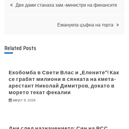
Навигация
Две дами станаха зам.-министри на финансите
Емануела цъфна на торта
Related Posts
Екобомба в Свети Влас и „Елените“! Как
се грабят милиони в сянката на кмета-
арестант Николай Димитров, докато в
морето текат фекалии
август 9, 2026
Дни след назначението: Син на ВСС