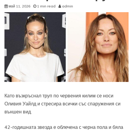
май 11, 2026
1 min read
admin
Като възкръснал труп по червения килим се носи
Оливия Уайлд и стресира всички със спаружения си
външен вид.
42-годишната звезда е облечена с черна пола и бяла