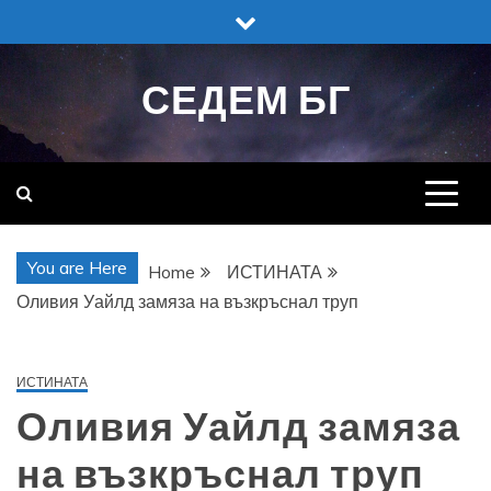
Skip
to
content
СЕДЕМ БГ
You are Here
Home
ИСТИНАТА
Оливия Уайлд замяза на възкръснал труп
ИСТИНАТА
Оливия Уайлд замяза
на възкръснал труп