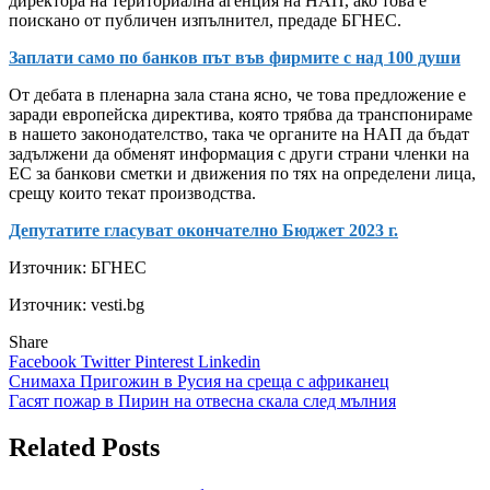
директора на териториална агенция на НАП, ако това е
поискано от публичен изпълнител, предаде БГНЕС.
Заплати само по банков път във фирмите с над 100 души
От дебата в пленарна зала стана ясно, че това предложение е
заради европейска директива, която трябва да транспонираме
в нашето законодателство, така че органите на НАП да бъдат
задължени да обменят информация с други страни членки на
ЕС за банкови сметки и движения по тях на определени лица,
срещу които текат производства.
Депутатите гласуват окончателно Бюджет 2023 г.
Източник:
БГНЕС
Източник: vesti.bg
Share
Facebook
Twitter
Pinterest
Linkedin
Навигация
Снимаха Пригожин в Русия на среща с африканец
Гасят пожар в Пирин на отвесна скала след мълния
Related Posts