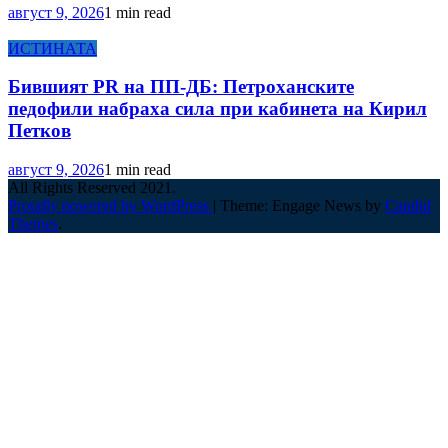
август 9, 2026
1 min read
ИСТИНАТА
Бившият PR на ПП-ДБ: Петроханските
педофили набраха сила при кабинета на Кирил
Петков
август 9, 2026
1 min read
All Rights Reserved 2021.
Proudly powered by WordPress
|
Theme: Engage News by
Candid
Themes
.