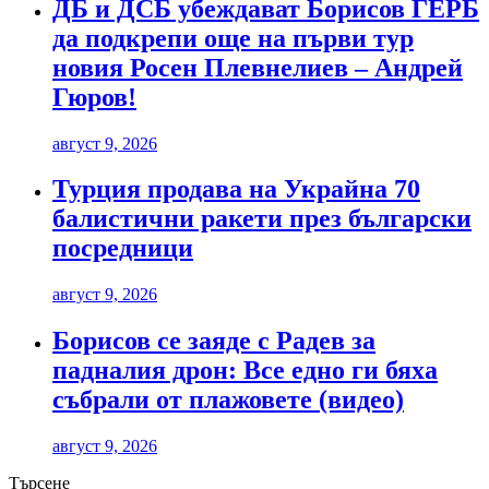
ДБ и ДСБ убеждават Борисов ГЕРБ
да подкрепи още на първи тур
новия Росен Плевнелиев – Андрей
Гюров!
август 9, 2026
Турция продава на Украйна 70
балистични ракети през български
посредници
август 9, 2026
Борисов се заяде с Радев за
падналия дрон: Все едно ги бяха
събрали от плажовете (видео)
август 9, 2026
Търсене