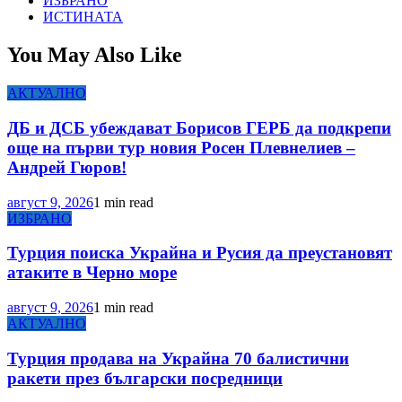
ИЗБРАНО
ИСТИНАТА
You May Also Like
АКТУАЛНО
ДБ и ДСБ убеждават Борисов ГЕРБ да подкрепи
още на първи тур новия Росен Плевнелиев –
Андрей Гюров!
август 9, 2026
1 min read
ИЗБРАНО
Турция поиска Украйна и Русия да преустановят
атаките в Черно море
август 9, 2026
1 min read
АКТУАЛНО
Турция продава на Украйна 70 балистични
ракети през български посредници