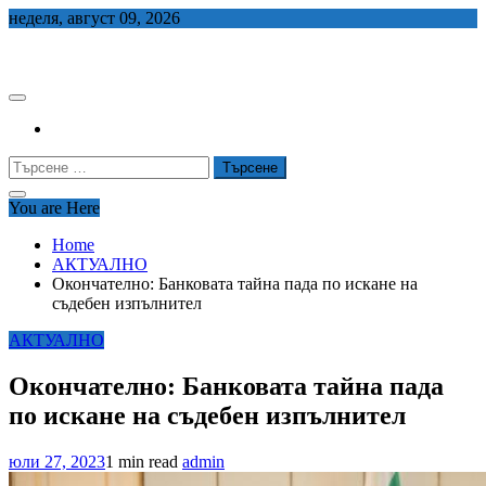
Skip
неделя, август 09, 2026
to
СЕДЕМ БГ
content
Търсене
за:
You are Here
Home
АКТУАЛНО
Окончателно: Банковата тайна пада по искане на
съдебен изпълнител
АКТУАЛНО
Окончателно: Банковата тайна пада
по искане на съдебен изпълнител
юли 27, 2023
1 min read
admin