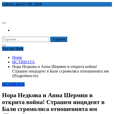
Skip
събота, август 08, 2026
to
СЕДЕМ БГ
content
Търсене
за:
You are Here
Home
ИСТИНАТА
Нора Недкова и Анна Шермин в открита война!
Страшен инцидент в Бали сгромоляса отношенията им
(Подробности)
ИСТИНАТА
Нора Недкова и Анна Шермин в
открита война! Страшен инцидент в
Бали сгромоляса отношенията им