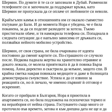
Шермин. По думите ѝ те са се запознали в Дубай. Разменили
телефоните си и започнали да поддържат връзка, като
Шермин не пропускала да се оплаче от любовните си неволи.
Крайъгълен камък в отношенията им се оказало съвместно
пътуване до Бали. И до момента Нора е убедена, че е била
поканена, за да си поделят разходите за хотела. Тъкмо
пристигнали обаче, и тя намокрила телефона си. Попаднала в
следната ситуация: да е напълно зависима от дръжката си,
ползвайки нейното мобилно устройство.
Шермин, от своя страна, не била очарована от идеята
постоянно да сменят картите си. По-страшното се случило
после. Недкова паднала жертва на хранително отравяне и
докато лежала, се молела приятелката ѝ да ѝ повика Бърза
помощ. Анна директно я скастрила да млъкне, защото спи. В
крайна сметка накрая повикала медиците и даже в болницата
демонстрирала съчувствие. Успяла и да се извини за
реакцията си, но ѝ личало, че именно първият ѝ отговор е
искреният.
Когато се прибрали в България, Нора я приютила в
апартамента си, но била подложена на психически тормоз и
на неразбория от нейна страна. Гостуването също много се
проточило във времето, затова и към днешна дата не ще и да