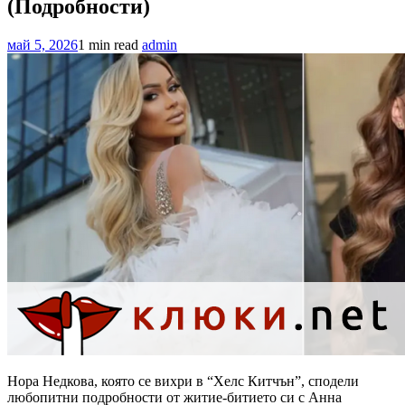
(Подробности)
май 5, 2026
1 min read
admin
Нора Недкова, която се вихри в “Хелс Китчън”, сподели
любопитни подробности от житие-битието си с Анна