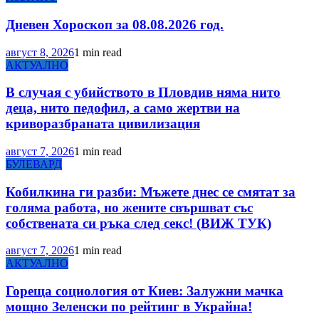
Дневен Хороскоп за 08.08.2026 год.
август 8, 2026
1 min read
АКТУАЛНО
В случая с убийството в Пловдив няма нито
деца, нито педофил, а само жертви на
криворазбраната цивилизация
август 7, 2026
1 min read
БУЛЕВАРД
Кобилкина ги разби: Мъжете днес се смятат за
голяма работа, но жените свършват със
собствената си ръка след секс! (ВИЖ ТУК)
август 7, 2026
1 min read
АКТУАЛНО
Гореща социология от Киев: Залужни мачка
мощно Зеленски по рейтинг в Украйна!