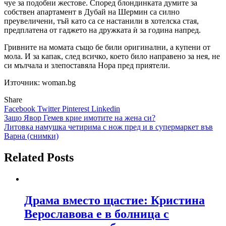
чуе за подобни жестове. Според блондинката думите за
собствен апартамент в Дубай на Шермин са силно
преувеличени, тъй като са се настанили в хотелска стая,
предплатена от гаджето на дружката ѝ за година напред.
Гривните на момата също бе били оригинални, а купени от
мола. И за капак, след всичко, което било направено за нея, не
си мълчала и злепоставяла Нора пред приятели.
Източник: woman.bg
Share
Facebook
Twitter
Pinterest
Linkedin
Навигация
Защо Явор Гемев крие имотите на жена си?
Литовка намушка четирима с нож пред и в супермаркет във
Варна (снимки)
Related Posts
Драма вместо щастие: Кристина
Верославова е в болница с