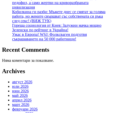
педофил, а само жертви на криворазбраната
цивилизация
Кобилкина ги разби: Мъжете днес се смятат за голяма
работа, но жените свършват със собствената си ръка
след секс! (ВИЖ ТУК)
Гореща социология от Киев: Залужни мачка мощно
Зеленски по рейтинг в Украйна!
Ужас в Европа! WSJ: Фолксваген подготвя
съкращаването на 50 000 работници!
Recent Comments
Няма коментари за показване.
Archives
август 2026
юли 2026
юни 2026
май 2026
април 2026
март 2026
февруари 2026