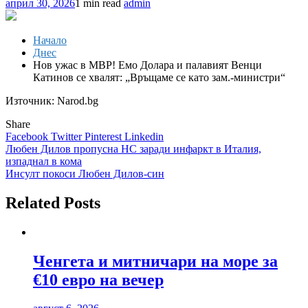
април 30, 2026
1 min read
admin
Начало
Днес
Нов ужас в МВР! Емо Долара и палавият Венци
Катинов се хвалят: „Връщаме се като зам.-министри“
Източник: Narod.bg
Share
Facebook
Twitter
Pinterest
Linkedin
Навигация
Любен Дилов пропусна НС заради инфаркт в Италия,
изпаднал в кома
Инсулт покоси Любен Дилов-син
Related Posts
Ченгета и митничари на море за
€10 евро на вечер