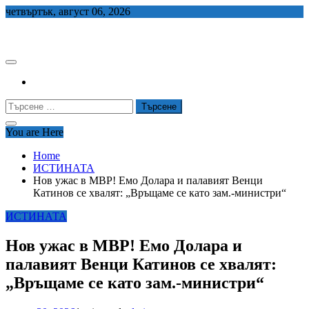
Skip
четвъртък, август 06, 2026
to
СЕДЕМ БГ
content
Търсене
за:
You are Here
Home
ИСТИНАТА
Нов ужас в МВР! Емо Долара и палавият Венци
Катинов се хвалят: „Връщаме се като зам.-министри“
ИСТИНАТА
Нов ужас в МВР! Емо Долара и
палавият Венци Катинов се хвалят:
„Връщаме се като зам.-министри“