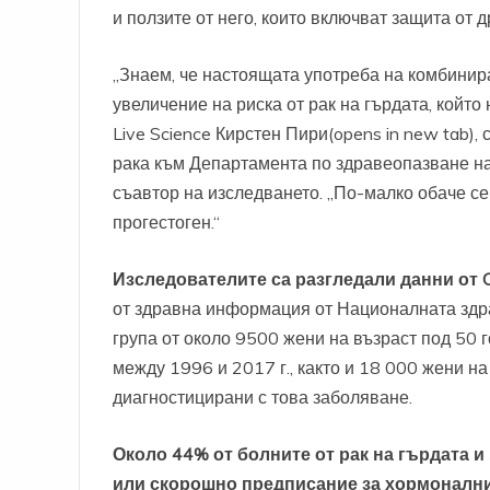
и ползите от него, които включват защита от 
„Знаем, че настоящата употреба на комбинир
увеличение на риска от рак на гърдата, койт
Live Science Кирстен Пири(opens in new tab),
рака към Департамента по здравеопазване на
съавтор на изследването. „По-малко обаче с
прогестоген.“
Изследователите са разгледали данни от Clin
от здравна информация от Националната здра
група от около 9500 жени на възраст под 50 г
между 1996 и 2017 г., както и 18 000 жени на
диагностицирани с това заболяване.
Около 44% от болните от рак на гърдата и
или скорошно предписание за хормонални