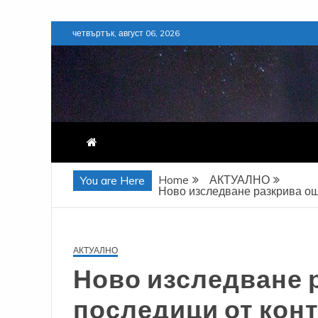
Skip
четвъртък, август 06, 2026
to
content
Home
АКТУАЛНО
You are Here
Ново изследване разкрива ощ
АКТУАЛНО
Ново изследване 
последици от кон