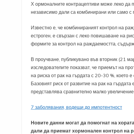
Х
ормоналните контрацептиви може леко да по
независимо дали са комбинирани или само с 
Известно е, че комбинираният контрол на ра
естроген, е свързан с леко повишаване на рис
формите за контрол на раждаемостта, съдърж
В проучване, публикувано във вторник (21 мар
изследователите показват, че приемът на про
на риска от рак на гърдата с 20-30 %, което 
Базовият риск от развитие на рак на гърдата 
представлява сравнително малко увеличение 
7 заболявания, водещи до импотентност
Новите данни могат да помогнат на хора
дали да приемат хормонален контрол на 