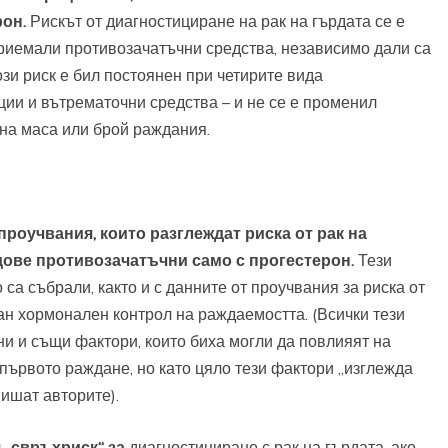
рон.
Рискът от диагностициране на рак на гърдата се е
приемали противозачатъчни средства, независимо дали са
зи риск е бил постоянен при четирите вида
ции и вътрематочни средства – и не се е променил
сна маса или брой раждания.
роучвания, които разглеждат риска от рак на
дове противозачатъчни само с прогестерон.
Тези
 са събрали, както и с данните от проучвания за риска от
ан хормонален контрол на раждаемостта. (Всички тези
и и същи фактори, които биха могли да повлияят на
 първото раждане, но като цяло тези фактори „изглежда
пишат авторите).
 „свръхриск“ за
диагностициране с рак на гърдата, ако