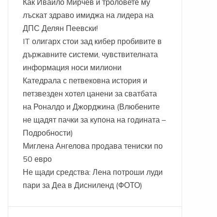
Как Ивайло Мирчев и троловете му
лъскат здраво имиджа на лидера на
ДПС Делян Пеевски!
IT олигарх стои зад кибер пробивите в
държавните системи, чувствителната
информация носи милиони
Катедрала с петвековна история и
петзвезден хотел цанени за сватбата
на Роналдо и Джорджина (Влюбените
не щадят пачки за купона на годината –
Подробности)
Миглена Ангелова продава тениски по
50 евро
Не щади средства: Лена потроши луди
пари за Деа в Дисниленд (ФОТО)