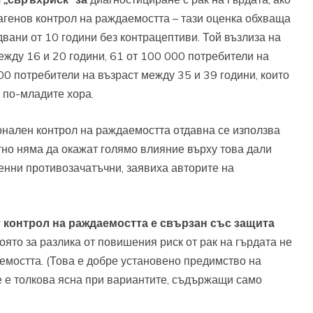
агенов контрол на раждаемостта – тази оценка обхваща
двани от 10 години без контрацептиви. Той възлиза на
ежду 16 и 20 години, 61 от 100 000 потребители на
00 потребители на възраст между 35 и 39 години, които
т по-младите хора.
онален контрол на раждаемостта отдавна се използва
тно няма да окажат голямо влияние върху това дали
енни противозачатъчни, заявиха авторите на
т контрол на раждаемостта е свързан със защита
оято за разлика от повишения риск от рак на гърдата не
емостта. (Това е добре установено предимство на
е е толкова ясна при вариантите, съдържащи само