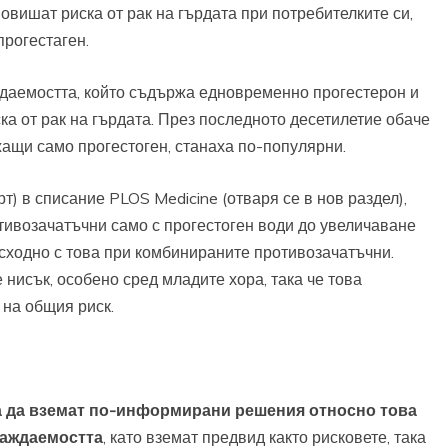
вишат риска от рак на гърдата при потребителките си,
прогестаген.
ждаемостта, който съдържа едновременно прогестерон и
ка от рак на гърдата. През последното десетилетие обаче
ащи само прогестоген, станаха по-популярни.
т) в списание PLOS Medicine (отваря се в нов раздел),
тивозачатъчни само с прогестоген води до увеличаване
е сходно с това при комбинираните противозачатъчни.
е нисък, особено сред младите хора, така че това
на общия риск.
та да вземат по-информирани решения относно това
раждаемостта
, като вземат предвид както рисковете, така