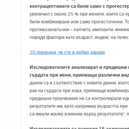
контрацептивите са били само с прогесте
увеличил с около 25 % при жените, които са 
били комбинирани или само прогестогенни. То
противозачатъчни – хапчета, импланти, инжек
поради фактори като възраст, индекс на теле
20 признака, че сте в добро здраве
Изследователите анализират и предишни п
гърдата при жени, приемащи различни ви
данни са в съответствие с новите данни, които
рак на гърдата при хора, приемащи комбинир
предишни проучвания не са контролирали едн
резултатите им, като например възрастта при
са имали малко влияние върху резултатите“, 
Изследователите са оценили 15-годишния