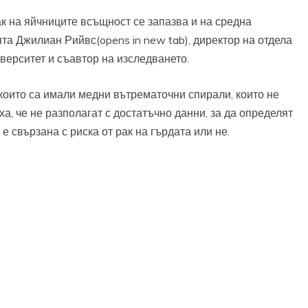
к на яйчниците всъщност се запазва и на средна
та Джилиан Рийвс(opens in new tab), директор на отдела
верситет и съавтор на изследването.
които са имали медни вътрематочни спирали, които не
а, че не разполагат с достатъчно данни, за да определят
 свързана с риска от рак на гърдата или не.