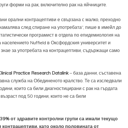
други форми на рак, включително рак на яйчниците.
ани орални контрацептиви е свързана с малко, преходно
о намалява след спиране на употребата“, пише в имейл до
 статистически програмист в отдела по епидемиология на
 населението Nuffield в Оксфордския университет и
е знае за употребата на контрацептиви, съдържащи само
ical Practice Research Datalink
– база данни, съставена
вна служба на Обединеното кралство. Те са изследвали
одини, които са били диагностицирани с рак на гърдата
 възраст под 50 години, които не са били
 39% от здравите контролни групи са имали текущо
 контрацептиви, като около половината от