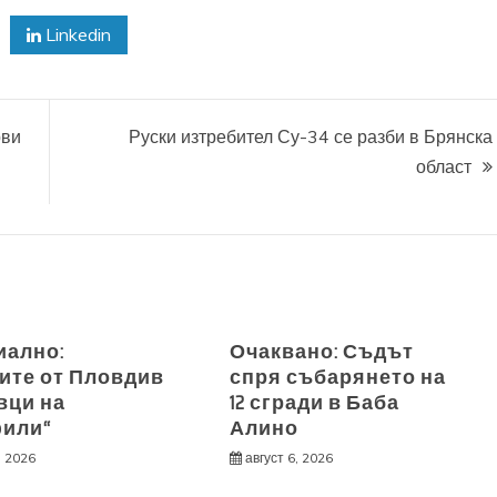
Linkedin
рви
Руски изтребител Су-34 се разби в Брянска
област
ално:
Очаквано: Съдът
ите от Пловдив
спря събарянето на
вци на
12 сгради в Баба
или“
Алино
, 2026
август 6, 2026