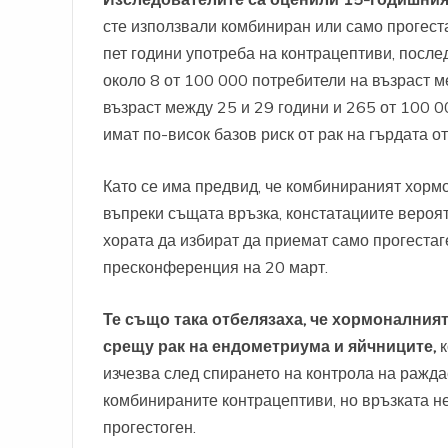
сте използвали комбиниран или само прогест
пет години употреба на контрацептиви, после
около 8 от 100 000 потребители на възраст м
възраст между 25 и 29 години и 265 от 100 0
имат по-висок базов риск от рак на гърдата о
Като се има предвид, че комбинираният хорм
въпреки същата връзка, констатациите вероя
хората да избират да приемат само прогестаг
пресконференция на 20 март.
Те също така отбелязаха, че хормоналния
срещу рак на ендометриума и яйчниците,
к
изчезва след спирането на контрола на ражда
комбинираните контрацептиви, но връзката н
прогестоген.