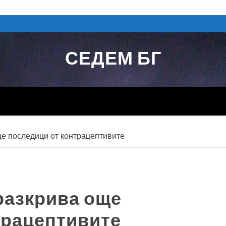
СЕДЕМ БГ
е последици от контрацептивите
разкрива още
трацептивите