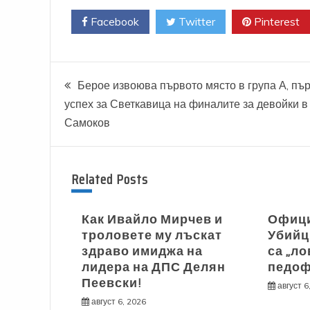
Facebook
Twitter
Pinterest
Навигация
Берое извоюва първото място в група А, пъ
успех за Светкавица на финалите за девойки в
Самоков
Related Posts
Как Ивайло Мирчев и
Офици
троловете му лъскат
Убийц
здраво имиджа на
са „ло
лидера на ДПС Делян
педоф
Пеевски!
август 6
август 6, 2026