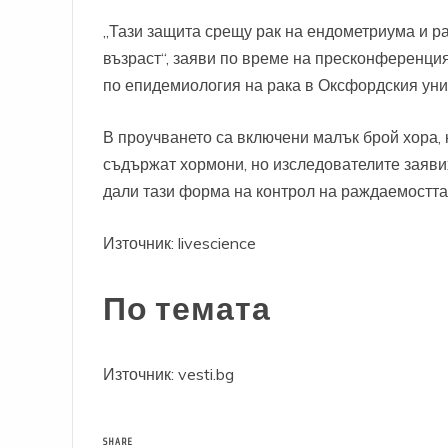
„Тази защита срещу рак на ендометриума и ра
възраст“, заяви по време на пресконференция
по епидемиология на рака в Оксфордския уни
В проучването са включени малък брой хора, 
съдържат хормони, но изследователите заявих
дали тази форма на контрол на раждаемостта е
Източник:
livescience
По темата
Източник: vesti.bg
SHARE