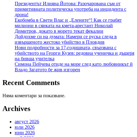
Президентът Илияна Йотова: Разочарована съм от
примитивната политическа употреба на инцидента с
дрона!
Екобомба в Свети Влас и „Елените“! Как се грабят
милиони в сянката на кмета-арестант Николай
Димитров, докато в морето текат фекалии
Дойдохме си на думата: Намери се руска следа в
извършеното жестоко убийство в Пловдив
Нови подробности за 17-годишната, свързвана с
убийството на Георги Кузев: редовна ученичка и дъщеря
на бивша учителка
Симона Пейчева отиде на море след като любовникът й
Владо Загатото бе жив изгорен
Recent Comments
Няма коментари за показване.
Archives
август 2026
юли 2026
юни 2026