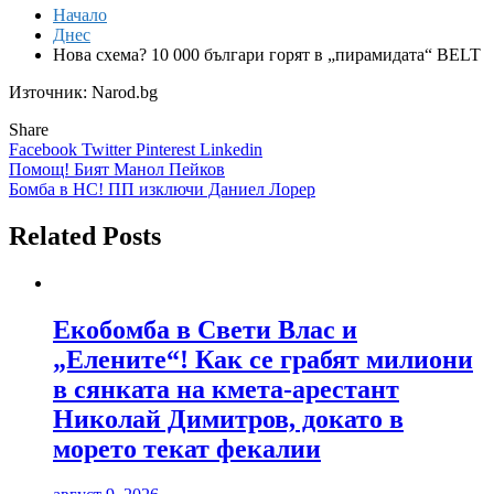
Начало
Днес
Нова схема? 10 000 българи горят в „пирамидата“ BELT
Източник: Narod.bg
Share
Facebook
Twitter
Pinterest
Linkedin
Навигация
Помощ! Бият Манол Пейков
Бомба в НС! ПП изключи Даниел Лорер
Related Posts
Екобомба в Свети Влас и
„Елените“! Как се грабят милиони
в сянката на кмета-арестант
Николай Димитров, докато в
морето текат фекалии