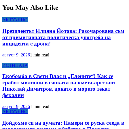
You May Also Like
АКТУАЛНО
Президентът Илияна Йотова: Разочарована съм
от примитивната политическа употреба на
инцидента с дрона!
август 9, 2026
1 min read
ИСТИНАТА
Екобомба в Свети Влас и „Елените“! Как се
грабят милиони в сянката на кмета-арестант
Николай Димитров, докато в морето текат
фекалии
август 9, 2026
1 min read
АКТУАЛНО
Дойдохме си на думата: Намери се руска следа в