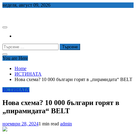
Skip
неделя, август 09, 2026
to
СЕДЕМ БГ
content
Търсене
за:
You are Here
Home
ИСТИНАТА
Нова схема? 10 000 българи горят в „пирамидата“ BELT
ИСТИНАТА
Нова схема? 10 000 българи горят в
„пирамидата“ BELT
ноември 28, 2024
1 min read
admin