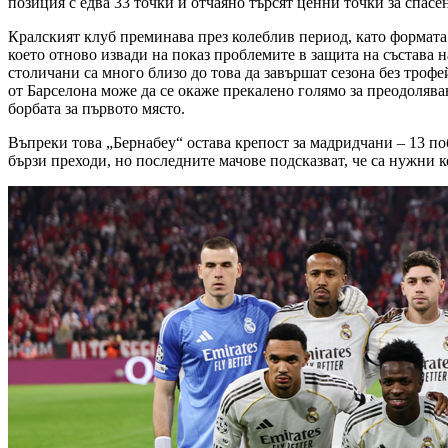
позиция с едва 33 точки и отчаяно търсят ценни точки за спасе
Кралският клуб преминава през колеблив период, като формата 
което отново извади на показ проблемите в защита на състава 
столичани са много близо до това да завършат сезона без троф
от Барселона може да се окаже прекалено голямо за преодоляван
борбата за първото място.
Въпреки това „Бернабеу“ остава крепост за мадридчани – 13 по
бързи преходи, но последните мачове подсказват, че са нужни 