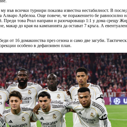
ние.
му във всички турнири показва известна нестабилност. В послед
на Алваро Арбелоа. Още повече, че поражението бе равносилно н
ей. Преди това Реал направи и разочароващо 1:1 у дома срещу Жир
е, макар до края на кампанията да остават 7 кръга. А евентуале
беди от 16 домакинства през сезона и само две загуби. Тактичес
корекции особено в дефанзивен план.