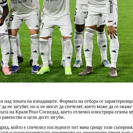
ки над зоната на изпадащите. Формата на отбора се характеризира
 да не загубят, но и не могат да спечелят, което може да се ока
пата на Краля Реал Сосиедад, което отлично илюстрира сезона му
и равенства и цели десет загуби.
дрид, който е спечелил последните пет мача срещу този съперни
асите и психологическото предимство на домакините преди този 