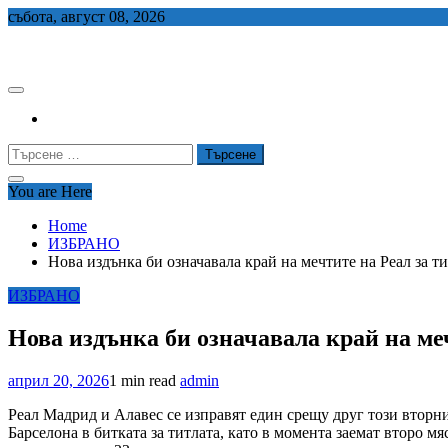
Skip
събота, август 08, 2026
to
СЕДЕМ БГ
content
Търсене
за:
You are Here
Home
ИЗБРАНО
Нова издънка би означавала край на мечтите на Реал за т
ИЗБРАНО
Нова издънка би означавала край на меч
април 20, 2026
1 min read
admin
Реал Мадрид и Алавес се изправят един срещу друг този вторни
Барселона в битката за титлата, като в момента заемат второ мяс