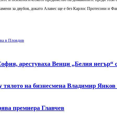
амени за двубоя, докато Алавес ще е без Карлос Протесони и Фа
ова в Пловдив
офия, арестуваха Венци „Белия негър“ с 
у тялото на бизнесмена Владимир Янков
рява премиера Главчев