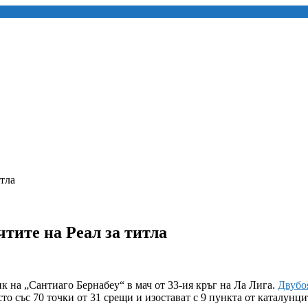
итла
тите на Реал за титла
к на „Сантиаго Бернабеу“ в мач от 33-ия кръг на Ла Лига.
Двубо
то със 70 точки от 31 срещи и изостават с 9 пункта от каталунцит