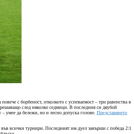
 повече с борбеност, отколкото с успеваемост – три равенства в
же решаващо след няколко седмици. В последния си двубой
 – умее да бележи, но и лесно допуска голове.
Представянето
к във всички турнири. Последният им дуел завърши с победа 2:1
сблъсък.