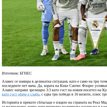
Източник: БГНЕС
Алавес се намира в деликатна ситуация, като е само на три точ
последните пет мача. Да, хората на Кике Санчес Флорес успяват
Алавес направи зрелищно 3:3 като гост на новия носител на Ку
като гост обаче е слабо
, с едва три победи в 16 визити, плюс тр
Историята в преките сблъсъци е изцяло на страната на Реал Ма
за мадридчани, което допълнително подчертава разликата в кл