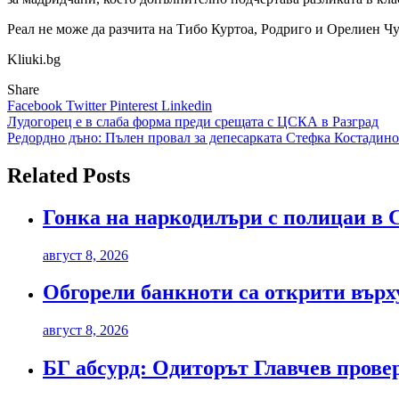
Реал не може да разчита на Тибо Куртоа, Родриго и Орелиен Чу
Kliuki.bg
Share
Facebook
Twitter
Pinterest
Linkedin
Навигация
Лудогорец е в слаба форма преди срещата с ЦСКА в Разград
Редордно дъно: Пълен провал за депесарката Стефка Костадин
Related Posts
Гонка на наркодилъри с полицаи в С
август 8, 2026
Обгорели банкноти са открити върх
август 8, 2026
БГ абсурд: Одиторът Главчев прове