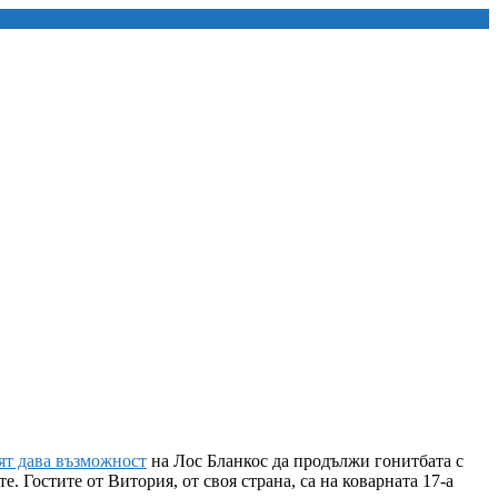
ят дава възможност
на Лос Бланкос да продължи гонитбата с
е. Гостите от Витория, от своя страна, са на коварната 17-а