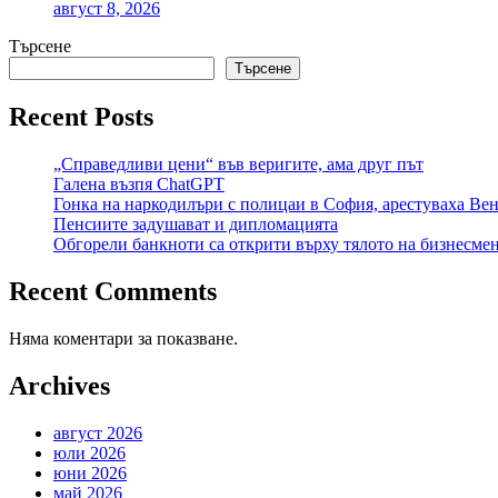
август 8, 2026
Търсене
Търсене
Recent Posts
„Справедливи цени“ във веригите, ама друг път
Галена възпя ChatGPT
Гонка на наркодилъри с полицаи в София, арестуваха Венц
Пенсиите задушават и дипломацията
Обгорели банкноти са открити върху тялото на бизнесме
Recent Comments
Няма коментари за показване.
Archives
август 2026
юли 2026
юни 2026
май 2026