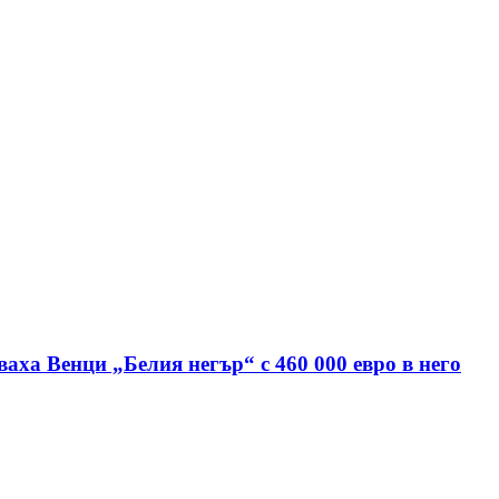
аха Венци „Белия негър“ с 460 000 евро в него