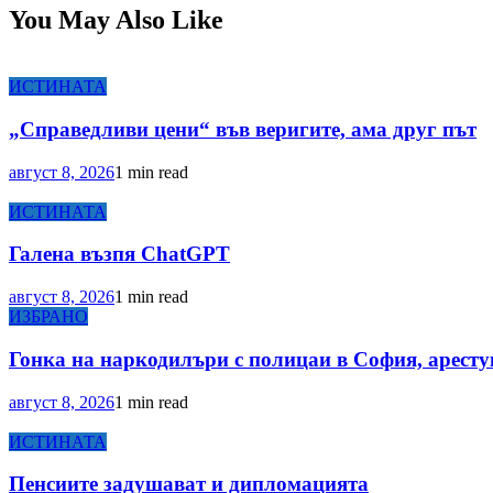
You May Also Like
ИСТИНАТА
„Справедливи цени“ във веригите, ама друг път
август 8, 2026
1 min read
ИСТИНАТА
Галена възпя ChatGPT
август 8, 2026
1 min read
ИЗБРАНО
Гонка на наркодилъри с полицаи в София, арестув
август 8, 2026
1 min read
ИСТИНАТА
Пенсиите задушават и дипломацията