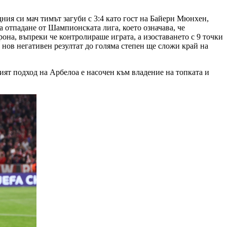
ния си мач тимът загуби с 3:4 като гост на Байерн Мюнхен,
а отпадане от Шампионската лига, което означава, че
она, въпреки че контролираше играта, а изоставането с 9 точки
н нов негативен резултат до голяма степен ще сложи край на
кият подход на Арбелоа е насочен към владение на топката и