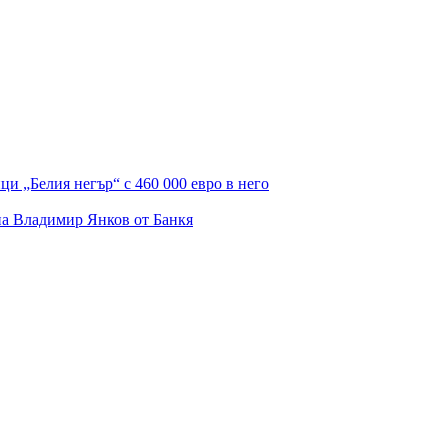
и „Белия негър“ с 460 000 евро в него
на Владимир Янков от Банкя