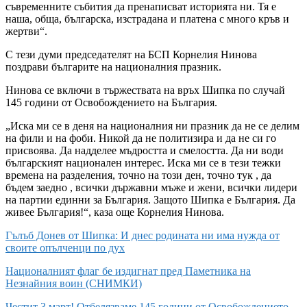
съвременните събития да пренаписват историята ни. Тя е
наша, обща, българска, изстрадана и платена с много кръв и
жертви“.
С тези думи председателят на БСП Корнелия Нинова
поздрави българите на националния празник.
Нинова се включи в тържествата на връх Шипка по случай
145 години от Освобождението на България.
„Иска ми се в деня на националния ни празник да не се делим
на фили и на фоби. Никой да не политизира и да не си го
присвоява. Да надделее мъдростта и смелостта. Да ни води
българският национален интерес. Иска ми се в тези тежки
времена на разделения, точно на този ден, точно тук , да
бъдем заедно , всички държавни мъже и жени, всички лидери
на партии единни за България. Защото Шипка е България. Да
живее България!“, каза още Корнелия Нинова.
Гълъб Донев от Шипка: И днес родината ни има нужда от
своите опълченци по дух
Националният флаг бе издигнат пред Паметника на
Незнайния воин (СНИМКИ)
Честит 3 март! Отбелязваме 145 години от Освобождението