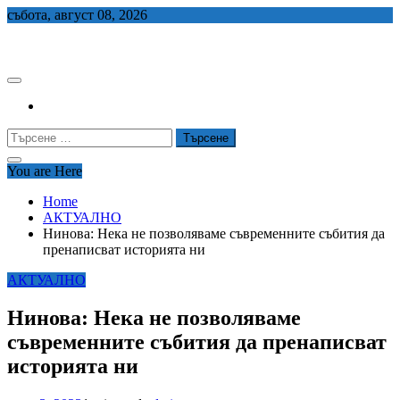
Skip
събота, август 08, 2026
to
СЕДЕМ БГ
content
Търсене
за:
You are Here
Home
АКТУАЛНО
Нинова: Нека не позволяваме съвременните събития да
пренаписват историята ни
АКТУАЛНО
Нинова: Нека не позволяваме
съвременните събития да пренаписват
историята ни