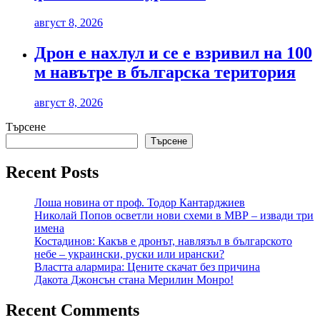
август 8, 2026
Дрон е нахлул и се е взривил на 100
м навътре в българска територия
август 8, 2026
Търсене
Търсене
Recent Posts
Лоша новина от проф. Тодор Кантарджиев
Николай Попов осветли нови схеми в МВР – извади три
имена
Костадинов: Какъв е дронът, навлязъл в българското
небе – украински, руски или ирански?
Властта алармира: Цените скачат без причина
Дакота Джонсън стана Мерилин Монро!
Recent Comments