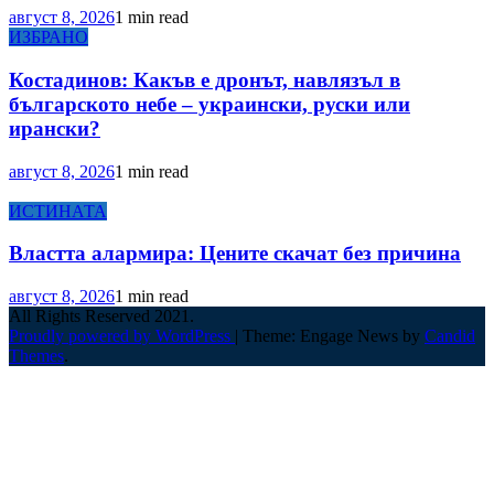
август 8, 2026
1 min read
ИЗБРАНО
Костадинов: Какъв е дронът, навлязъл в
българското небе – украински, руски или
ирански?
август 8, 2026
1 min read
ИСТИНАТА
Властта алармира: Цените скачат без причина
август 8, 2026
1 min read
All Rights Reserved 2021.
Proudly powered by WordPress
|
Theme: Engage News by
Candid
Themes
.