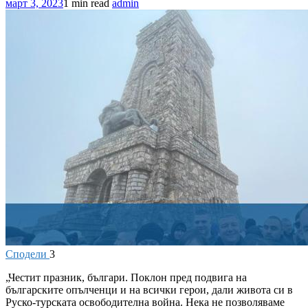
март 3, 2023
1 min read
admin
Сподели
3
„Честит празник, българи. Поклон пред подвига на
българските опълченци и на всички герои, дали живота си в
Руско-турската освободителна война. Нека не позволяваме